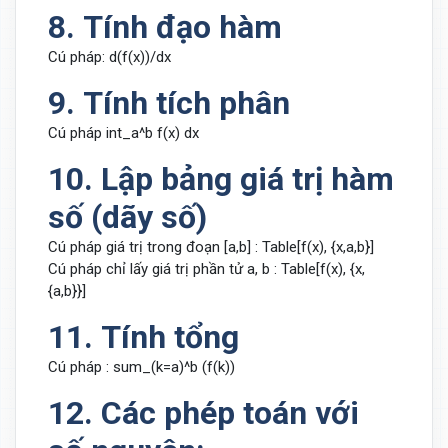
8. Tính đạo hàm
Cú pháp: d(f(x))/dx
9. Tính tích phân
Cú pháp int_a^b f(x) dx
10. Lập bảng giá trị hàm
số (dãy số)
Cú pháp giá trị trong đoạn [a,b] : Table[f(x), {x,a,b}]
Cú pháp chỉ lấy giá trị phần tử a, b : Table[f(x), {x,
{a,b}}]
11. Tính tổng
Cú pháp : sum_(k=a)^b (f(k))
12. Các phép toán với