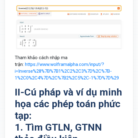
Tham khảo cách nhập ma
trận:
https://www.wolframalpha.com/input/?
i=Inverse%28%7B%7B1%2C2%2C3%7D%2C%7B-
1%2C0%2C4%7D%2C%7B2%2C5%2C-1%7D%7D%29
II-Cú pháp và ví dụ minh
họa các phép toán phức
tạp:
1. Tìm GTLN, GTNN