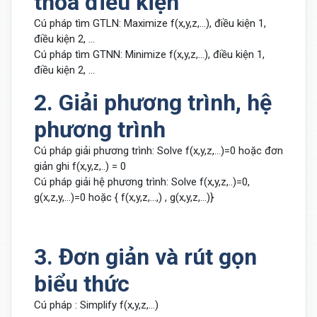
thỏa điều kiện
Cú pháp tìm GTLN: Maximize f(x,y,z,...), điều kiện 1,
điều kiện 2, ...
Cú pháp tìm GTNN: Minimize f(x,y,z,...), điều kiện 1,
điều kiện 2, ...
2. Giải phương trình, hệ
phương trình
Cú pháp giải phương trình: Solve f(x,y,z,...)=0 hoặc đơn
giản ghi f(x,y,z,..) = 0
Cú pháp giải hệ phương trình: Solve f(x,y,z,..)=0,
g(x,z,y,...)=0 hoặc { f(x,y,z,...,) , g(x,y,z,...)}
3. Đơn giản và rút gọn
biểu thức
Cú pháp : Simplify f(x,y,z,...)