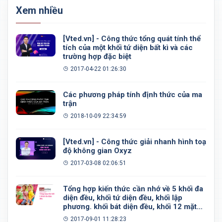
Xem nhiều
[Vted.vn] - Công thức tổng quát tính thể
tích của một khối tứ diện bất kì và các
trường hợp đặc biệt
2017-04-22 01:26:30
Các phương pháp tính định thức của ma
trận
2018-10-09 22:34:59
[Vted.vn] - Công thức giải nhanh hình toạ
độ không gian Oxyz
2017-03-08 02:06:51
Tổng hợp kiến thức cần nhớ về 5 khối đa
diện đều, khối tứ diện đều, khối lập
phương. khối bát diện đều, khối 12 mặt
đều, khối 20 mặt đều
2017-09-01 11:28:23