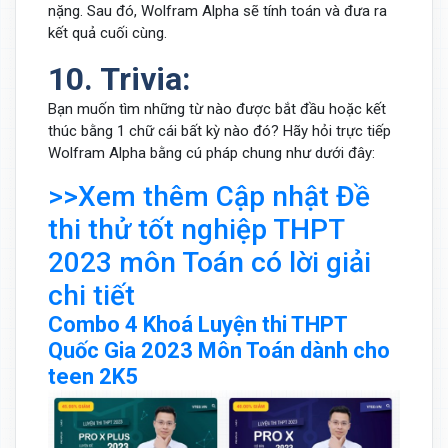
nặng. Sau đó, Wolfram Alpha sẽ tính toán và đưa ra
kết quả cuối cùng.
10. Trivia:
Bạn muốn tìm những từ nào được bắt đầu hoặc kết
thúc bằng 1 chữ cái bất kỳ nào đó? Hãy hỏi trực tiếp
Wolfram Alpha bằng cú pháp chung như dưới đây:
>>Xem thêm Cập nhật Đề
thi thử tốt nghiệp THPT
2023 môn Toán có lời giải
chi tiết
Combo 4 Khoá Luyện thi THPT
Quốc Gia 2023 Môn Toán dành cho
teen 2K5