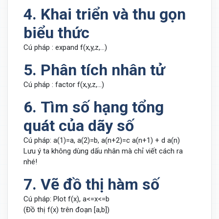
4. Khai triển và thu gọn
biểu thức
Cú pháp : expand f(x,y,z,...)
5. Phân tích nhân tử
Cú pháp : factor f(x,y,z,...)
6. Tìm số hạng tổng
quát của dãy số
Cú pháp: a(1)=a, a(2)=b, a(n+2)=c a(n+1) + d a(n)
Lưu ý ta không dùng dấu nhân mà chỉ viết cách ra
nhé!
7. Vẽ đồ thị hàm số
Cú pháp: Plot f(x), a<=x<=b
(Đồ thị f(x) trên đoạn [a,b])