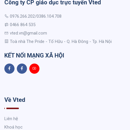
Công ty CP giáo dục trực tuyến Vted
0976.266.202/0386.104.708
0466 864 535
vted.vn@gmail.com
Toà nhà The Pride - Tố Hữu - Q. Hà Đông - Tp. Hà Nội
KẾT NỐI MẠNG XÃ HỘI
Về Vted
Liên hệ
Khoá học