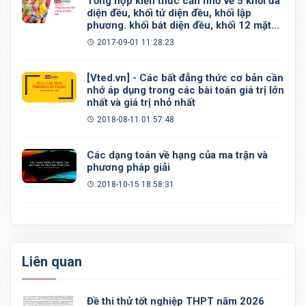
Tổng hợp kiến thức cần nhớ về 5 khối đa
diện đều, khối tứ diện đều, khối lập
phương. khối bát diện đều, khối 12 mặt
đều, khối 20 mặt đều
2017-09-01 11:28:23
[Vted.vn] - Các bất đẳng thức cơ bản cần
nhớ áp dụng trong các bài toán giá trị lớn
nhất và giá trị nhỏ nhất
2018-08-11 01:57:48
Các dạng toán về hạng của ma trận và
phương pháp giải
2018-10-15 18:58:31
Liên quan
Đề thi thử tốt nghiệp THPT năm 2026