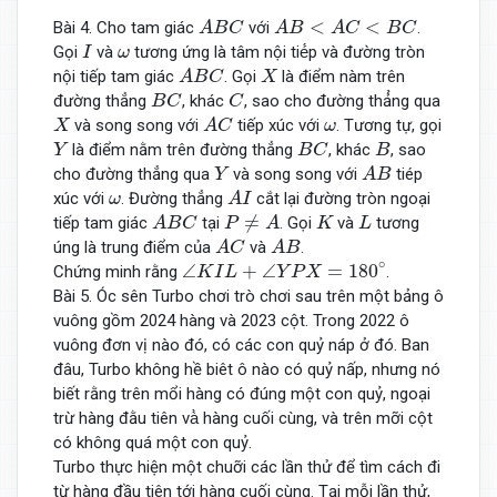
A
B
C
A
B
<
A
C
<
B
C
<
<
Bài 4. Cho tam giác
với
.
A
B
C
A
B
A
C
B
C
I
ω
Gọi
và
tương ứng là tâm nội tié́p và đường tròn
I
ω
A
B
C
X
nội tiếp tam giác
. Gọi
là điểm nàm trên
A
B
C
X
B
C
C
đường thẳng
, khác
, sao cho đường thả̉ng qua
B
C
C
A
C
X
ω
và song song với
tiếp xúc với
. Tương tự, gọi
X
A
C
ω
B
C
Y
B
là điểm nằm trên đường thẳng
, khác
, sao
Y
B
C
B
A
B
Y
cho đường thẳng qua
và song song với
tiép
Y
A
B
A
I
ω
xúc với
. Đường thẳng
cắt lại đường tròn ngoại
ω
A
I
A
B
C
P
≠
A
K
L
≠
tiếp tam giác
tại
. Gọi
và
tương
A
B
C
P
A
K
L
A
C
A
B
úng là trung điểm của
và
.
A
C
A
B
∠
K
I
L
+
∠
Y
P
X
=
180
∘
∘
∠
+
∠
=
180
Chứng minh rằng
.
K
I
L
Y
P
X
Bài 5. Óc sên Turbo chơi trò chơi sau trên một bảng ô
vuông gồm 2024 hàng và 2023 cột. Trong 2022 ô
vuông đơn vị nào đó, có các con quỷ náp ở đó. Ban
đâu, Turbo không hề biêt ô nào có quỷ nấp, nhưng nó
biết rằng trên mổi hàng có đúng một con quỷ, ngoại
trừ hàng đằu tiên và̀ hàng cuối cùng, và trên mỡi cột
có không quá một con quỷ.
Turbo thực hiện một chuỡi các lần thử để tìm cách đi
từ hàng đầu tiên tới hàng cuối cùng. Tại mỗi lần thử,