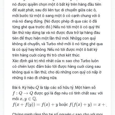
nó được quyền chọn một ô bất kỳ trên hàng đầu tiên
để xuát phát, sau đó liên tục di chuyển giữa các ô,
mỡi bước từ một ô sang một ô có cạnh chung với ô
mà nó đang đứng. (Nó được phép đi qua các ô đã
từng ghé qua trước đó.) Nếu nó tới một ô có quý thì
lần thử này dừng lại và nó được đưa trở lại hàng đàu
tiên để thực hiện một lần thử mới. Nhữgg con quỷ
không di chuyển, và Turbo nhớ mỡi ô nó từng ghé qua
là có quỷ hay không. Nếu nó tới được một ô bát kỳ
trên hàng cuới cùng thì trò chơi kêt thúc.
n
Xác định giá trị nhỏ nhât của
sao cho Turbo luôn
n
có chién lược đảm bảo tới được hàng cuới cùng sau
n
không quá
lần thử, cho dù những con quỷ có nấp ờ
n
những ô nào đi chăng nữa.
Q
Bài 6. Ký hiệu
là tập các số hữu tỷ. Một hàm sỗ
Q
f
:
Q
→
Q
:
→
được gọi là đẹp nêu có tính chất sau: với
f
Q
Q
x
,
y
∈
Q
Q
,
∈
mỗi
,
x
y
f
(
x
+
f
(
y
)
)
=
f
(
x
)
+
y
hoặc
f
(
f
(
x
)
+
y
)
=
x
+
f
(
y
)
.
(
+
(
)
)
=
(
)
+
 ho
ặ
c 
(
(
)
+
)
=
+
(
)
f
x
f
y
f
x
y
f
f
x
y
x
f
y
c
Chứng minh rằng tồn tại số nguyên
sao cho với mọi
c