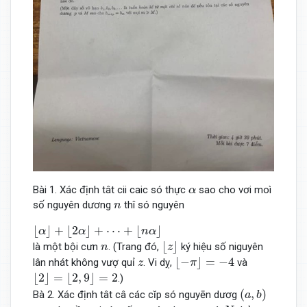
α
Bài 1. Xác định tât cii caic só thực
sao cho vơi moì
α
n
số nguyên dương
thî só nguyên
n
⌊
α
⌋
+
⌊
2
α
⌋
+
⋯
+
⌊
n
α
⌋
⌊
⌋
+
⌊
2
⌋
+
⋯
+
⌊
⌋
α
α
n
α
⌊
z
⌋
n
⌊
⌋
là một bội cưn
. (Trang đó,
ký hiệu số niguyên
n
z
⌊
−
π
⌋
=
−
4
z
⌊
−
⌋
=
−
4
lân nhát không vượ quỉ
. Vi dỵ,
và
z
π
⌊
2
⌋
=
⌊
2
,
9
⌋
=
2
⌊
2
⌋
=
⌊
2
,
9
⌋
=
2
.)
(
a
,
b
)
(
,
)
Bà 2. Xác định tât câ các cĭp só nguyēn dươg
a
b
N