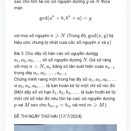
g
sao cho tồn tai cíc oố nguyên dương
và
thỏa
g
N
män
gcd
(
a
n
+
b
,
b
n
+
a
)
=
g
n
n
gcd
(
+
,
+
)
=
a
b
b
a
g
god
(
x
,
y
)
n
⩾
N
⩾
god
(
,
)
vơi mọi số nguyên
. (Trong đô,
ký
n
N
x
y
x
hiệu ươc chung lợ nhát cuia các số nguyên
và y.)
x
Bâi 3. Cho dãy vồ hăn các sô uguyền dươgg
N
a
1
,
a
2
,
a
3
,
…
,
,
,
…
vồ số nguyên dương
. Giả sử räng
a
a
a
N
1
2
3
n
>
N
,
a
n
a
n
−
1
>
,
vởi mọi
bâng sô lản xuát hiện cuas
n
N
a
a
−
1
n
n
a
1
,
a
2
,
…
,
a
n
−
1
,
,
…
,
trong dày
.
a
a
a
1
2
−
1
n
a
1
,
a
3
,
a
0
,
…
,
,
,
…
Chứng minh raing một trong hai dîy số
a
a
a
1
3
0
a
2
,
a
4
,
a
6
,
…
,
,
,
…
vì
lả tuìn hoàn ké từ một chî số nìo đô.
a
a
a
2
4
6
b
1
,
b
2
,
b
3
,
…
,
,
,
…
(Một dãy số vô hạn
. Ià tuản hod̀n ké từ
b
b
b
1
2
3
một chí số nào đó néu tôn tại caic sô nguyền dưong
M
b
m
+
p
=
b
m
m
⩾
M
p
⩾
=
val
seo cho
vái mol
.)
p
M
b
b
m
M
+
m
p
m
ĐỀ THI NGÀY THỨ HAI (17/7/2024)