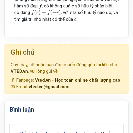
f
c
hàm số đẹp
, có không quá
số hữu tỷ phân biệt
f
c
f
(
r
)
+
f
(
−
r
)
r
(
)
+
(
−
)
có dạng
, với
là số hữu tỷ nào đó, và
f
r
f
r
r
c
tìm giá trị nhỏ nhát có thể của
.
c
Ghi chú
Quý thầy, cô hoặc bạn đọc muốn đóng góp tài liệu cho
VTED.vn
, vui lòng gửi về:
Fanpage:
Vted.vn - Học toán online chất lượng cao
Email:
vted.vn@gmail.com
Bình luận