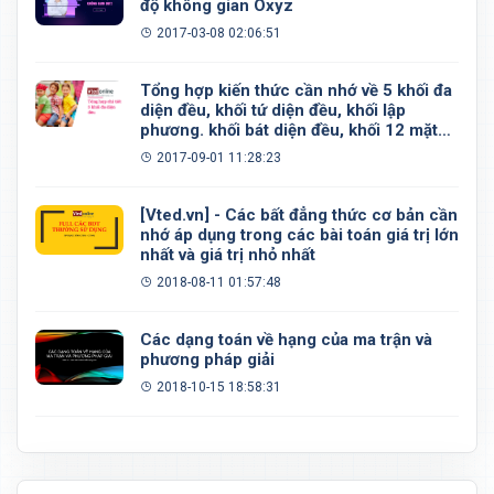
độ không gian Oxyz
2017-03-08 02:06:51
Tổng hợp kiến thức cần nhớ về 5 khối đa
diện đều, khối tứ diện đều, khối lập
phương. khối bát diện đều, khối 12 mặt
đều, khối 20 mặt đều
2017-09-01 11:28:23
[Vted.vn] - Các bất đẳng thức cơ bản cần
nhớ áp dụng trong các bài toán giá trị lớn
nhất và giá trị nhỏ nhất
2018-08-11 01:57:48
Các dạng toán về hạng của ma trận và
phương pháp giải
2018-10-15 18:58:31