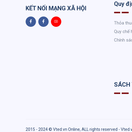
Quy đị
KẾT NỐI MẠNG XÃ HỘI
Thỏa thu
Quy chế 
Chính sá
SÁCH
2015 - 2024 © Vted.vn Online, ALL rights reserved - Vted.