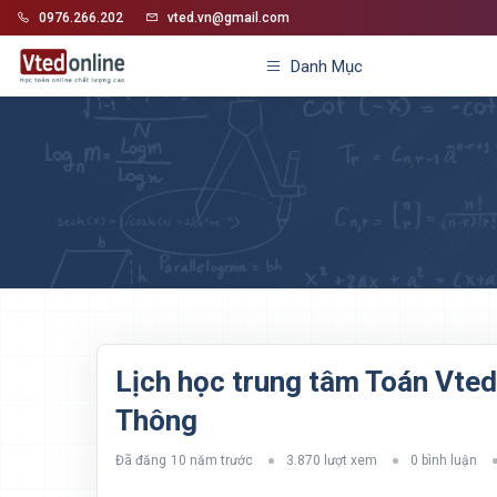
0976.266.202
vted.vn@gmail.com
Danh Mục
Lịch học trung tâm Toán Vted
Thông
Đã đăng
10 năm trước
3.870 lượt xem
0 bình luận