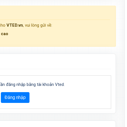
 cho
VTED.vn
, vui lòng gửi về:
g cao
cần đăng nhập bằng tài khoản Vted.
Đăng nhập