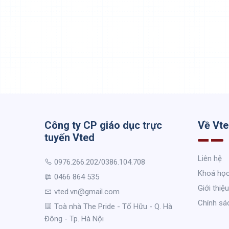
Công ty CP giáo dục trực
Về Vt
tuyến Vted
Liên hệ
0976.266.202/0386.104.708
Khoá họ
0466 864 535
Giới thiệu
vted.vn@gmail.com
Chính sá
Toà nhà The Pride - Tố Hữu - Q. Hà
Đông - Tp. Hà Nội