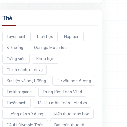
Thẻ
Tuyển sinh
Lịch học
Nạp tiền
Đời sống
Đội ngũ Mod vted
Giảng viên
Khoá học
Chính sách, dịch vụ
Sự kiện và hoạt động
Tư vấn học đường
Tin khai giảng
Trung tâm Toán Vted
Tuyển sinh
Tài liệu môn Toán - vted.vn
Hướng dẫn sử dụng
Kiến thức toán học
Đề thi Olympic Toán
Bài toán thực tế