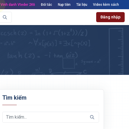
Vinh danh Vteder 2K6
Đối tác
Nạp tiền
Tài liệu
Video kèm sách
Đăng nhập
Tìm kiếm