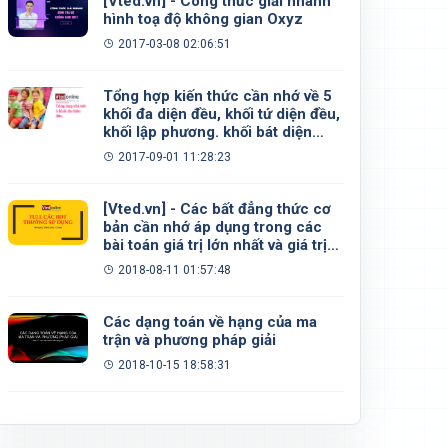
[Vted.vn] - Công thức giải nhanh
hình toạ độ không gian Oxyz
2017-03-08 02:06:51
Tổng hợp kiến thức cần nhớ về 5
khối đa diện đều, khối tứ diện đều,
khối lập phương. khối bát diện
đều, khối 12 mặt đều, khối 20 mặt
2017-09-01 11:28:23
đều
[Vted.vn] - Các bất đẳng thức cơ
bản cần nhớ áp dụng trong các
bài toán giá trị lớn nhất và giá trị
nhỏ nhất
2018-08-11 01:57:48
Các dạng toán về hạng của ma
trận và phương pháp giải
2018-10-15 18:58:31