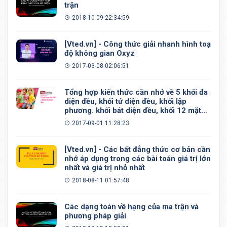
trận
2018-10-09 22:34:59
[Vted.vn] - Công thức giải nhanh hình toạ
độ không gian Oxyz
2017-03-08 02:06:51
Tổng hợp kiến thức cần nhớ về 5 khối đa
diện đều, khối tứ diện đều, khối lập
phương. khối bát diện đều, khối 12 mặt
đều, khối 20 mặt đều
2017-09-01 11:28:23
[Vted.vn] - Các bất đẳng thức cơ bản cần
nhớ áp dụng trong các bài toán giá trị lớn
nhất và giá trị nhỏ nhất
2018-08-11 01:57:48
Các dạng toán về hạng của ma trận và
phương pháp giải