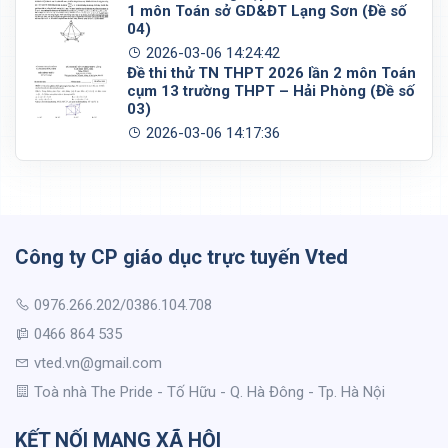
1 môn Toán sở GD&ĐT Lạng Sơn (Đề số
04)
2026-03-06 14:24:42
Đề thi thử TN THPT 2026 lần 2 môn Toán
cụm 13 trường THPT – Hải Phòng (Đề số
03)
2026-03-06 14:17:36
Công ty CP giáo dục trực tuyến Vted
0976.266.202/0386.104.708
0466 864 535
vted.vn@gmail.com
Toà nhà The Pride - Tố Hữu - Q. Hà Đông - Tp. Hà Nội
KẾT NỐI MẠNG XÃ HỘI