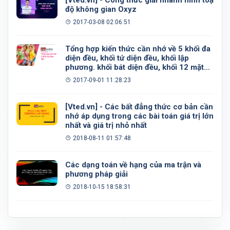
[Vted.vn] - Công thức giải nhanh hình toạ
độ không gian Oxyz
2017-03-08 02:06:51
Tổng hợp kiến thức cần nhớ về 5 khối đa
diện đều, khối tứ diện đều, khối lập
phương. khối bát diện đều, khối 12 mặt
đều, khối 20 mặt đều
2017-09-01 11:28:23
[Vted.vn] - Các bất đẳng thức cơ bản cần
nhớ áp dụng trong các bài toán giá trị lớn
nhất và giá trị nhỏ nhất
2018-08-11 01:57:48
Các dạng toán về hạng của ma trận và
phương pháp giải
2018-10-15 18:58:31