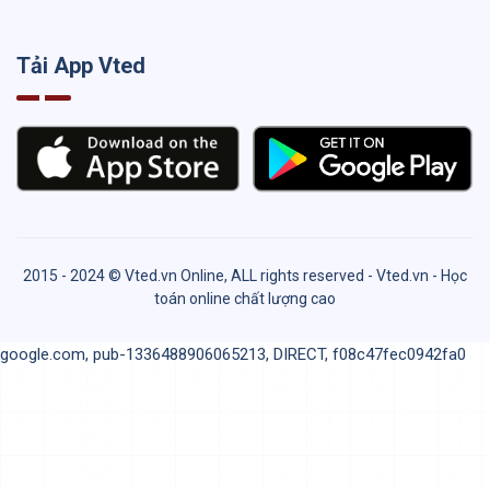
Tải App Vted
2015 - 2024 © Vted.vn Online, ALL rights reserved - Vted.vn - Học
toán online chất lượng cao
google.com, pub-1336488906065213, DIRECT, f08c47fec0942fa0