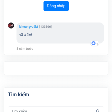
Đăng nhập
lehoangvu2k6
[133306]
<3 #2k6
1
5 năm trước
Tìm kiếm