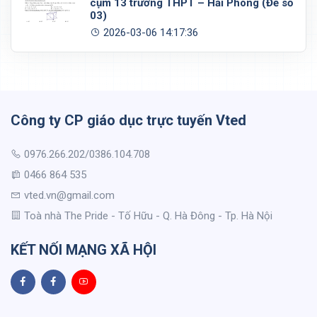
cụm 13 trường THPT – Hải Phòng (Đề số
03)
2026-03-06 14:17:36
Công ty CP giáo dục trực tuyến Vted
0976.266.202/0386.104.708
0466 864 535
vted.vn@gmail.com
Toà nhà The Pride - Tố Hữu - Q. Hà Đông - Tp. Hà Nội
KẾT NỐI MẠNG XÃ HỘI