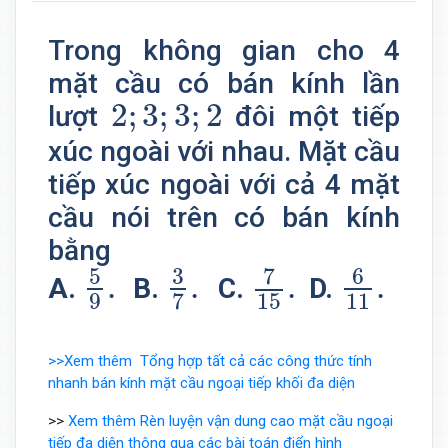
Trong không gian cho 4
mặt cầu có bán kính lần
2
;
3
;
3
;
2
2
;
3
;
3
;
2
lượt
đôi một tiếp
xúc ngoài với nhau. Mặt cầu
tiếp xúc ngoài với cả 4 mặt
cầu nói trên có bán kính
bằng
5
9
.
3
7
.
7
15
.
6
11
.
7
5
3
6
.
.
.
.
B.
A.
D.
C.
9
11
7
15
>>Xem thêm
Tổng hợp tất cả các công thức tính
nhanh bán kính mặt cầu ngoại tiếp khối đa diện
>>
Xem thêm Rèn luyện vận dung cao mặt cầu ngoại
tiếp đa diện thông qua các bài toán điển hình