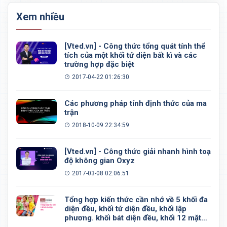
Xem nhiều
[Vted.vn] - Công thức tổng quát tính thể
tích của một khối tứ diện bất kì và các
trường hợp đặc biệt
2017-04-22 01:26:30
Các phương pháp tính định thức của ma
trận
2018-10-09 22:34:59
[Vted.vn] - Công thức giải nhanh hình toạ
độ không gian Oxyz
2017-03-08 02:06:51
Tổng hợp kiến thức cần nhớ về 5 khối đa
diện đều, khối tứ diện đều, khối lập
phương. khối bát diện đều, khối 12 mặt
đều, khối 20 mặt đều