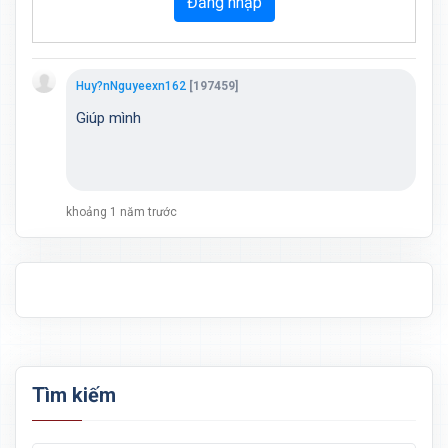
Đăng nhập
Huy?nNguyeexn162
[197459]
Giúp mình
khoảng 1 năm trước
Tìm kiếm