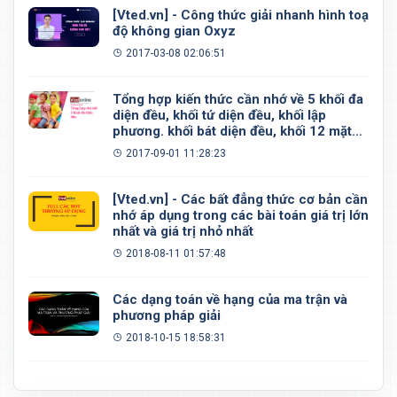
[Vted.vn] - Công thức giải nhanh hình toạ
độ không gian Oxyz
2017-03-08 02:06:51
Tổng hợp kiến thức cần nhớ về 5 khối đa
diện đều, khối tứ diện đều, khối lập
phương. khối bát diện đều, khối 12 mặt
đều, khối 20 mặt đều
2017-09-01 11:28:23
[Vted.vn] - Các bất đẳng thức cơ bản cần
nhớ áp dụng trong các bài toán giá trị lớn
nhất và giá trị nhỏ nhất
2018-08-11 01:57:48
Các dạng toán về hạng của ma trận và
phương pháp giải
2018-10-15 18:58:31