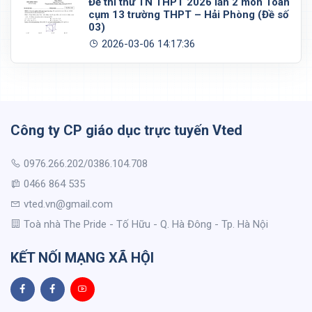
Đề thi thử TN THPT 2026 lần 2 môn Toán
cụm 13 trường THPT – Hải Phòng (Đề số
03)
2026-03-06 14:17:36
Công ty CP giáo dục trực tuyến Vted
0976.266.202/0386.104.708
0466 864 535
vted.vn@gmail.com
Toà nhà The Pride - Tố Hữu - Q. Hà Đông - Tp. Hà Nội
KẾT NỐI MẠNG XÃ HỘI