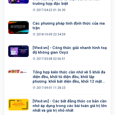
trường hợp đặc biệt
2017-04-22 01:26:30
Các phương pháp tính định thức của ma
trận
2018-10-09 22:34:59
[Vted.vn] - Công thức giải nhanh hình toạ
độ không gian Oxyz
2017-03-08 02:06:51
Tổng hợp kiến thức cần nhớ về 5 khối đa
diện đều, khối tứ diện đều, khối lập
phương. khối bát diện đều, khối 12 mặt
đều, khối 20 mặt đều
2017-09-01 11:28:23
[Vted.vn] - Các bất đẳng thức cơ bản cần
nhớ áp dụng trong các bài toán giá trị lớn
nhất và giá trị nhỏ nhất