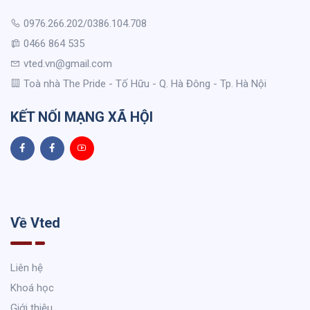
0976.266.202/0386.104.708
0466 864 535
vted.vn@gmail.com
Toà nhà The Pride - Tố Hữu - Q. Hà Đông - Tp. Hà Nội
KẾT NỐI MẠNG XÃ HỘI
Về Vted
Liên hệ
Khoá học
Giới thiệu