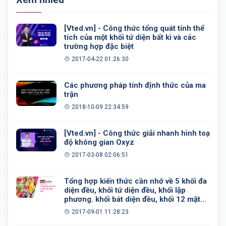
[Vted.vn] - Công thức tổng quát tính thể
tích của một khối tứ diện bất kì và các
trường hợp đặc biệt
2017-04-22 01:26:30
Các phương pháp tính định thức của ma
trận
2018-10-09 22:34:59
[Vted.vn] - Công thức giải nhanh hình toạ
độ không gian Oxyz
2017-03-08 02:06:51
Tổng hợp kiến thức cần nhớ về 5 khối đa
diện đều, khối tứ diện đều, khối lập
phương. khối bát diện đều, khối 12 mặt
đều, khối 20 mặt đều
2017-09-01 11:28:23