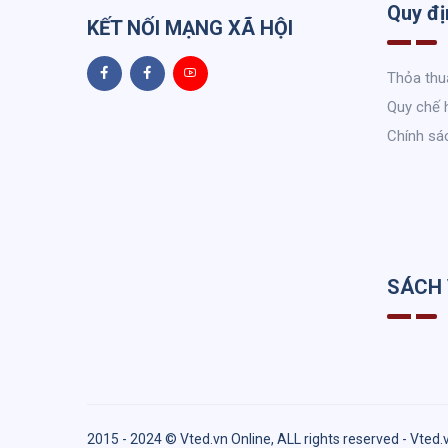
Quy đị
KẾT NỐI MẠNG XÃ HỘI
Thỏa thu
Quy chế 
Chính sá
SÁCH
2015 - 2024 © Vted.vn Online, ALL rights reserved - Vted.