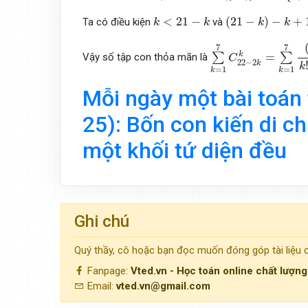
(
21
−
k
)
−
k
+
1
≥
k
k
<
21
−
k
<
21
−
(
21
−
)
−
+
Ta có điều kiện
và
k
k
k
k
∑
k
=
1
7
C
22
−
2
k
k
=
∑
7
7
=
k
∑
∑
Vậy số tập con thỏa mãn là
C
22
−
2
k
k
=
1
=
1
k
k
Mỗi ngày một bài toán 
25): Bốn con kiến di c
một khối tứ diện đều
Ghi chú
Quý thầy, cô hoặc bạn đọc muốn đóng góp tài liệu
Fanpage:
Vted.vn - Học toán online chất lượn
Email:
vted.vn@gmail.com