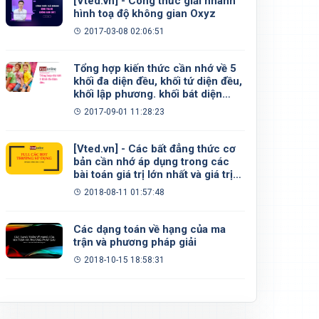
[Vted.vn] - Công thức giải nhanh
hình toạ độ không gian Oxyz
2017-03-08 02:06:51
Tổng hợp kiến thức cần nhớ về 5
khối đa diện đều, khối tứ diện đều,
khối lập phương. khối bát diện
đều, khối 12 mặt đều, khối 20 mặt
2017-09-01 11:28:23
đều
[Vted.vn] - Các bất đẳng thức cơ
bản cần nhớ áp dụng trong các
bài toán giá trị lớn nhất và giá trị
nhỏ nhất
2018-08-11 01:57:48
Các dạng toán về hạng của ma
trận và phương pháp giải
2018-10-15 18:58:31