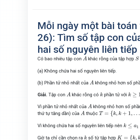
Mỗi ngày một bài toán 
26): Tìm số tập con c
hai số nguyên liên tiếp
A
S
Có bao nhiêu tập con
khác rỗng của tập hợp
A
S
(a) Không chứa hai số nguyên liên tiếp.
A
(b) Phần tử nhỏ nhất của
không nhỏ hơn số ph
A
A
k
k
≥
1.
≥
Giải.
Tập con
khác rỗng có
phần tử với
A
k
k
A
Vì phần tử nhỏ nhất của
không nhỏ hơn số phầ
A
A
T
=
{
k
,
k
+
1
,
.
.
.
,
20
}
.
=
{
,
+
1
,
.
.
.
thứ tự tăng dần) của
thuộc
A
T
k
k
k
≤
a
1
<
≤
Vì không chứa hai số nguyên liên tiếp nên
k
a
1
K
=
{
k
,
k
+
1
,
k
=
{
,
Giờ ta chỉ cần chọn ra
số từ tập hợp
k
K
k