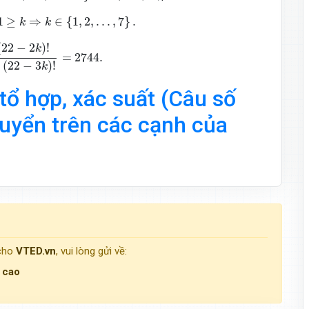
⇒
k
∈
{
1
,
2
,
.
.
.
,
7
}
.
1
≥
⇒
∈
{
1
,
2
,
.
.
.
,
7
}
.
k
k
k
=
1
7
(
22
−
2
k
)
!
k
!
(
22
−
3
k
)
!
=
2744.
(
22
−
2
)
!
k
=
2744.
!
(
22
−
3
)
!
k
tổ hợp, xác suất (Câu số
huyển trên các cạnh của
 cho
VTED.vn
, vui lòng gửi về:
g cao