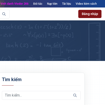
Vinh danh Vteder 2K6
Đối tác
Nạp tiền
Tài liệu
Video kèm sách
Đăng nhập
Tìm kiếm