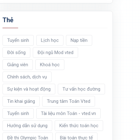
Thẻ
Tuyển sinh
Lịch học
Nạp tiền
Đời sống
Đội ngũ Mod vted
Giảng viên
Khoá học
Chính sách, dịch vụ
Sự kiện và hoạt động
Tư vấn học đường
Tin khai giảng
Trung tâm Toán Vted
Tuyển sinh
Tài liệu môn Toán - vted.vn
Hướng dẫn sử dụng
Kiến thức toán học
Đề thi Olympic Toán
Bài toán thực tế