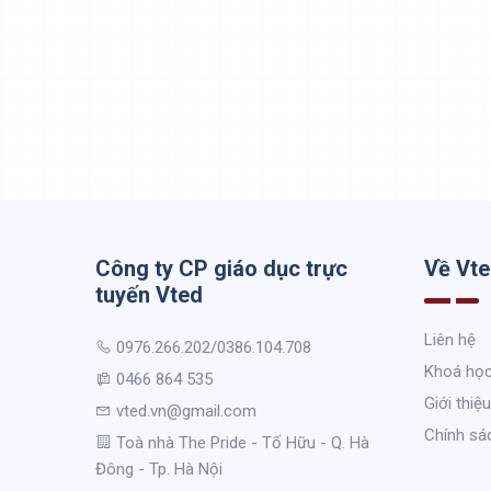
Công ty CP giáo dục trực
Về Vt
tuyến Vted
Liên hệ
0976.266.202/0386.104.708
Khoá họ
0466 864 535
Giới thiệu
vted.vn@gmail.com
Chính sá
Toà nhà The Pride - Tố Hữu - Q. Hà
Đông - Tp. Hà Nội