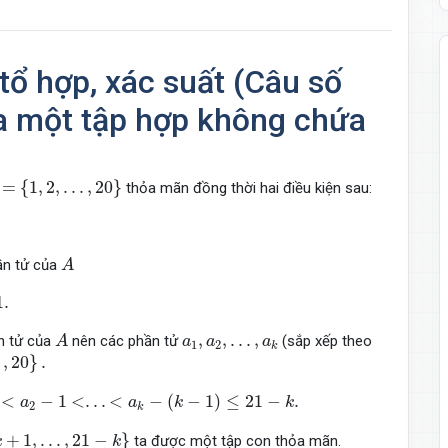
tổ hợp, xác suất (Câu số
ủa một tập hợp không chứa
=
{
1
,
2
,
.
.
.
,
20
}
=
{
1
,
2
,
.
.
.
,
20
}
thỏa mãn đồng thời hai điều kiện sau:
A
ần tử của
A
1.
A
a
1
,
a
2
,
.
.
.
,
a
k
,
,
.
.
.
,
n tử của
nên các phần tử
(sắp xếp theo
A
a
a
a
1
2
k
,
20
}
.
a
2
−
1
<
.
.
.
<
a
k
−
(
k
−
1
)
≤
21
−
k
.
<
−
1
<
.
.
.
<
−
(
−
1
)
≤
21
−
.
a
a
k
k
2
k
.
.
.
,
21
−
k
}
+
1
,
.
.
.
,
21
−
}
ta được một tập con thỏa mãn.
k
k