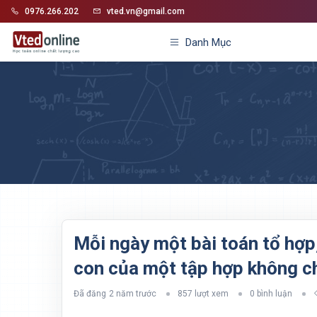
0976.266.202
vted.vn@gmail.com
Danh Mục
Mỗi ngày một bài toán tổ hợp,
con của một tập hợp không ch
Đã đăng
2 năm trước
857 lượt xem
0 bình luận