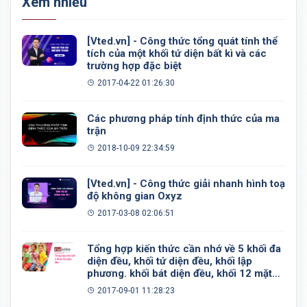
Xem nhiều
[Vted.vn] - Công thức tổng quát tính thể
tích của một khối tứ diện bất kì và các
trường hợp đặc biệt
2017-04-22 01:26:30
Các phương pháp tính định thức của ma
trận
2018-10-09 22:34:59
[Vted.vn] - Công thức giải nhanh hình toạ
độ không gian Oxyz
2017-03-08 02:06:51
Tổng hợp kiến thức cần nhớ về 5 khối đa
diện đều, khối tứ diện đều, khối lập
phương. khối bát diện đều, khối 12 mặt
đều, khối 20 mặt đều
2017-09-01 11:28:23