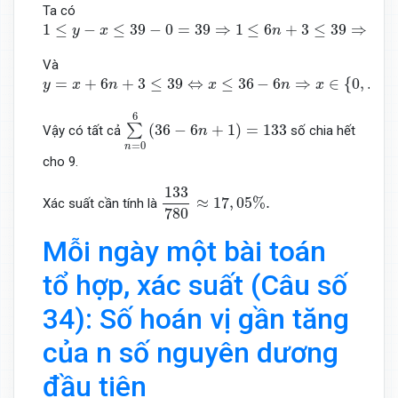
Ta có
1
≤
y
−
x
≤
39
−
0
=
39
⇒
1
≤
6
n
+
3
≤
39
⇒
n
∈
{
0
,
1
,
2
,
3
,
4
,
5
,
6
}
1
≤
−
≤
39
−
0
=
39
⇒
1
≤
6
+
3
≤
39
⇒
∈
y
x
n
n
Và
y
=
x
+
6
n
+
3
≤
39
⇔
x
≤
36
−
6
n
⇒
x
∈
{
0
,
.
.
.
,
36
−
6
n
}
;
y
=
x
+
6
n
+
3
=
+
6
+
3
≤
39
⇔
≤
36
−
6
⇒
∈
{
0
,
.
.
.
,
y
x
n
x
n
x
∑
n
=
0
6
(
36
−
6
n
+
1
)
=
133
6
(
36
−
6
+
1
)
=
133
∑
Vậy có tất cả
số chia hết
n
=
0
n
cho 9.
133
780
≈
17
,
05
%
.
133
≈
17
,
05
%
.
Xác suất cần tính là
780
Mỗi ngày một bài toán
tổ hợp, xác suất (Câu số
34): Số hoán vị gần tăng
của n số nguyên dương
đầu tiên