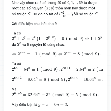
Như vậy chọn ra 2 số trong 40 số 0, 1, ..., 39 ta được
(
x
;
y
)
(
;
)
một cặp số nguyên
thỏa mãn hay được một
x
y
C
40
2
=
780
S
.
S
.
2
.
=
780
.
số thuộc
Do đó có tất cả
số thuộc
S
C
S
40
Xét điều kiện chia hết cho 9:
Ta có
2
x
+
2
y
=
2
x
(
1
+
2
y
−
x
)
≡
0
(
mod
9
)
⇔
1
+
2
y
−
x
≡
0
(
mod
9
)
−
−
x
y
x
y
x
y
x
2
+
2
=
2
1
+
2
≡
0
(
mod
9
)
⇔
1
+
2
≡
(
)
2
x
9
x
2
9
do
và
nguyên tố cùng nhau.
⇔
2
y
−
x
≡
−
1
(
mod
9
)
⇔
2
y
−
x
≡
8
(
mod
9
)
.
−
−
y
x
y
x
⇔
2
≡
−
1
(
mod
9
)
⇔
2
≡
8
(
mod
9
)
.
Ta có
2
6
n
=
64
n
≡
1
(
mod
9
)
;
2
6
n
+
1
=
2.64
n
≡
2
(
mod
9
)
;
2
6
n
+
6
6
+
1
n
n
n
n
2
=
64
≡
1
(
mod
9
)
;
2
=
2.64
≡
2
(
mod
2
6
n
+
3
=
8.64
n
≡
8
(
mod
9
)
;
2
6
n
+
4
=
16.64
n
≡
16
(
mod
9
6
+
3
6
+
4
n
n
n
n
2
=
8.64
≡
8
(
mod
9
)
;
2
=
16.64
≡
16
(
Và
2
6
n
+
5
=
32.64
n
≡
32
(
mod
9
)
≡
5
(
mod
9
)
.
6
+
5
n
n
2
=
32.64
≡
32
(
mod
9
)
≡
5
(
mod
9
)
.
y
−
x
=
6
n
+
3.
−
=
6
+
3.
Vậy điều kiện là
y
x
n