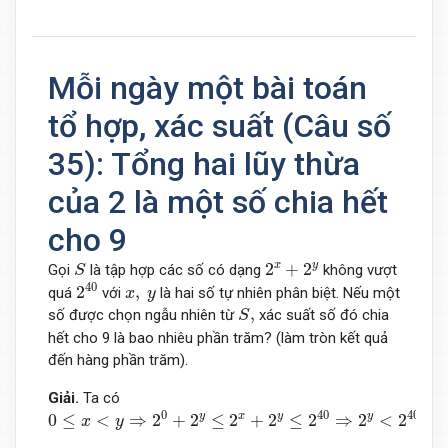
Mỗi ngày một bài toán
tổ hợp, xác suất (Câu số
35): Tổng hai lũy thừa
của 2 là một số chia hết
cho 9
2
x
+
2
y
S
x
y
2
+
2
Gọi
là tập hợp các số có dạng
không vượt
S
2
40
x
,
y
40
2
,
quá
với
là hai số tự nhiên phân biệt. Nếu một
x
y
S
,
,
số được chọn ngẫu nhiên từ
xác suất số đó chia
S
hết cho 9 là bao nhiêu phần trăm? (làm tròn kết quả
đến hàng phần trăm).
Giải.
Ta có
0
≤
x
<
y
⇒
2
0
+
2
y
≤
2
x
+
2
y
≤
2
40
⇒
2
y
<
2
40
⇒
y
<
40
⇒
0
≤
x
<
y
≤
0
40
40
y
x
y
y
0
≤
<
⇒
2
+
2
≤
2
+
2
≤
2
⇒
2
<
2
⇒
x
y