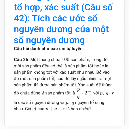
tổ hợp, xác suất (Câu số
42): Tích các ước số
nguyên dương của một
số nguyên dương
Câu hỏi dành cho các em tự luyện:
100
100
Câu 25.
Một thùng chứa
sản phẩm, trong đó
mỗi sản phẩm đều có thể là sản phẩm tốt hoặc là
sản phẩm không tốt với xác suất như nhau. Bỏ vào
đó một sản phẩm tốt, sau đó lấy ngẫu nhiên ra một
sản phẩm thì được sản phẩm tốt. Xác suất để thùng
p
q
⋅
2
−
r
p
2
p
,
q
,
r
−
r
2
⋅
2
,
,
đó chứa đúng
sản phẩm tốt là
với
p
q
r
q
p
,
q
,
là các số nguyên dương và
nguyên tố cùng
p
q
p
+
q
+
r
+
+
nhau. Giá trị của
là bao nhiêu?
p
q
r