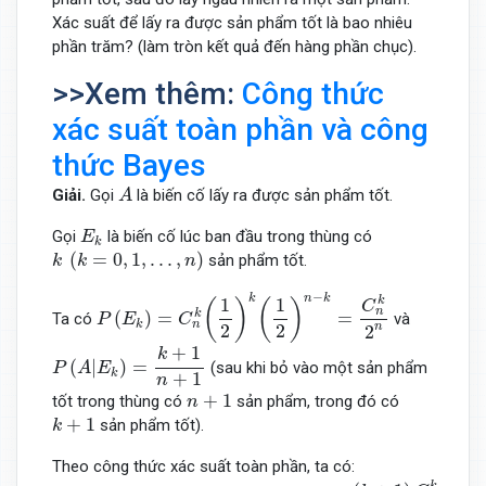
Xác suất để lấy ra được sản phẩm tốt là bao nhiêu
phần trăm? (làm tròn kết quả đến hàng phần chục).
>>Xem thêm:
Công thức
xác suất toàn phần và công
thức Bayes
A
Giải.
Gọi
là biến cố lấy ra được sản phẩm tốt.
A
E
k
Gọi
là biến cố lúc ban đầu trong thùng có
E
k
k
(
k
=
0
,
1
,
.
.
.
,
n
)
(
=
0
,
1
,
.
.
.
,
)
sản phẩm tốt.
k
k
n
P
(
E
k
)
=
C
n
k
(
1
2
)
k
(
1
2
)
n
−
k
=
C
n
k
2
n
−
k
n
k
1
1
k
(
)
(
)
C
n
(
)
=
=
k
Ta có
và
P
E
C
k
n
2
2
n
2
P
(
A
|
E
k
)
=
k
+
1
n
+
1
+
1
k
(
|
)
=
(sau khi bỏ vào một sản phẩm
P
A
E
k
+
1
n
n
+
1
+
1
tốt trong thùng có
sản phẩm, trong đó có
n
k
+
1
+
1
sản phẩm tốt).
k
Theo công thức xác suất toàn phần, ta có:
P
(
A
)
=
∑
k
=
0
n
P
(
E
k
)
.
P
(
A
|
E
k
)
=
∑
k
=
0
n
(
k
+
1
)
C
n
k
2
n
(
n
+
1
)
.
k