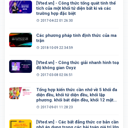
[Vted.vn] - Công thức tổng quát tính thể
tích của một khối tứ diện bất kì và các
trường hợp đặc biệt
2017-04-22 01:26:30
Các phương pháp tính định thức của ma
trận
2018-10-09 22:34:59
[Vted.vn] - Công thức giải nhanh hình toạ
độ không gian Oxyz
2017-03-08 02:06:51
Tổng hợp kiến thức cần nhớ về 5 khối đa
diện đều, khối tứ diện đều, khối lập
phương. khối bát diện đều, khối 12 mặt
đều, khối 20 mặt đều
2017-09-01 11:28:23
[Vted.vn] - Các bất đẳng thức cơ bản cần
nhớ áp dụng trong các bài toán giá trị lớn