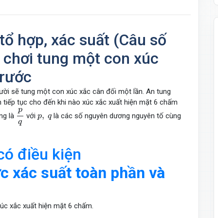
tổ hợp, xác suất (Câu số
ò chơi tung một con xúc
trước
ười sẽ tung một con xúc xắc cân đối một lần. An tung
nh tiếp tục cho đến khi nào xúc xắc xuất hiện mặt 6 chấm
p
q
p
p
,
q
,
ắng là
với
là các số nguyên dương nguyên tố cùng
p
q
q
có điều kiện
c xác suất toàn phần và
úc xắc xuất hiện mặt 6 chấm.