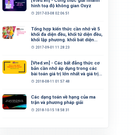
[Vted.vn] - Công thức giải nhanh
hình toạ độ không gian Oxyz
2017-03-08 02:06:51
Tổng hợp kiến thức cần nhớ về 5
khối đa diện đều, khối tứ diện đều,
khối lập phương. khối bát diện
đều, khối 12 mặt đều, khối 20 mặt
2017-09-01 11:28:23
đều
[Vted.vn] - Các bất đẳng thức cơ
bản cần nhớ áp dụng trong các
bài toán giá trị lớn nhất và giá trị
nhỏ nhất
2018-08-11 01:57:48
Các dạng toán về hạng của ma
trận và phương pháp giải
2018-10-15 18:58:31