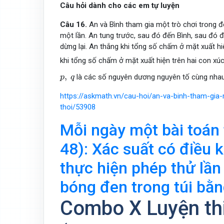
Câu hỏi dành cho các em tự luyện
Câu 16.
An và Bình tham gia một trò chơi trong đ
một lần. An tung trước, sau đó đến Bình, sau đó đến
dừng lại. An thắng khi tổng số chấm ở mặt xuất hi
khi tổng số chấm ở mặt xuất hiện trên hai con xúc
p
,
q
,
là các số nguyên dương nguyên tố cùng nha
p
q
https://askmath.vn/cau-hoi/an-va-binh-tham-gia
thoi/53908
Mỗi ngày một bài toán 
48): Xác suất có điều k
thực hiện phép thử lần
bóng đen trong túi bằ
Combo X Luyện th