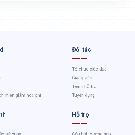
ed
Đối tác
Tổ chức giáo dục
c
Giảng viên
Team hỗ trợ
ch miễn giảm học phí
Tuyển dụng
nh
Hỗ trợ
ận sử dụng
Câu hỏi thường gặp