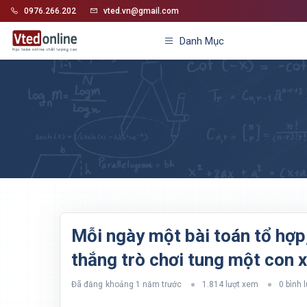
0976.266.202
vted.vn@gmail.com
Danh Mục
Mỗi ngày một bài toán tổ hợp,
thắng trò chơi tung một con x
Đã đăng
khoảng 1 năm trước
1.814 lượt xem
0 bình 