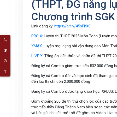
(THPT, ĐG năng lự
Chương trình SGK
Link đăng ký:
https://bit.ly/45sFkXS
PRO X:
Luyện thi THPT 2025 Môn Toán (Luyện mọi 
XMAX:
Luyện mọi dạng bài vận dụng cao Môn Toá
LIVE X:
Tổng ôn kiến thức và chữa đề thi THPT 2
Đăng ký cả Combo giảm trực tiếp 532.000 đồng học
Đăng ký cả Combo đối với học sinh đã tham gia c
đến lúc thi chỉ còn 2.000.000 đồng
Đăng ký cả Combo được tặng khoá học: XPLUS:
Gồm khoảng 200 đề thi thử chọn lọc của các trư
trực tiếp thầy Đặng Thành Nam biên soạn các năm 
và Lời giải chi tiết, một số đề gồm cả Video Live 