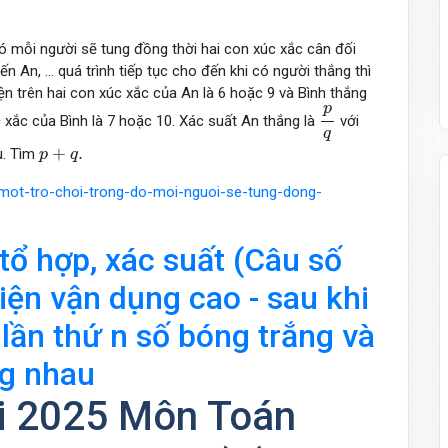
ó mỗi người sẽ tung đồng thời hai con xúc xắc cân đối
 An, ... quá trình tiếp tục cho đến khi có người thắng thì
ện trên hai con xúc xắc của An là 6 hoặc 9 và Bình thắng
p
q
p
 xắc của Bình là 7 hoặc 10. Xác suất An thắng là
với
q
p
+
q
.
+
.
u. Tìm
p
q
-mot-tro-choi-trong-do-moi-nguoi-se-tung-dong-
tổ hợp, xác suất (Câu số
iện vận dụng cao - sau khi
 lần thứ n số bóng trắng và
ng nhau
i 2025 Môn Toán