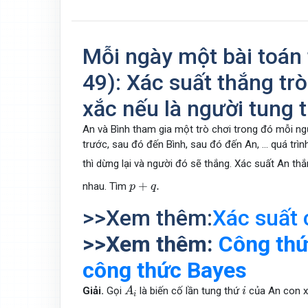
Mỗi ngày một bài toán 
49): Xác suất thắng tr
xắc nếu là người tung 
An và Bình tham gia một trò chơi trong đó mỗi ng
trước, sau đó đến Bình, sau đó đến An, ... quá trì
thì dừng lại và người đó sẽ thắng. Xác suất An th
p
+
q
.
+
.
nhau. Tìm
p
q
>>Xem thêm:
Xác suất 
>>Xem thêm:
Công thứ
công thức Bayes
A
i
i
Giải.
Gọi
là biến cố lần tung thứ
của An con x
A
i
i