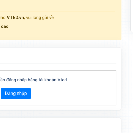
 cho
VTED.vn
, vui lòng gửi về:
g cao
cần đăng nhập bằng tài khoản Vted.
Đăng nhập