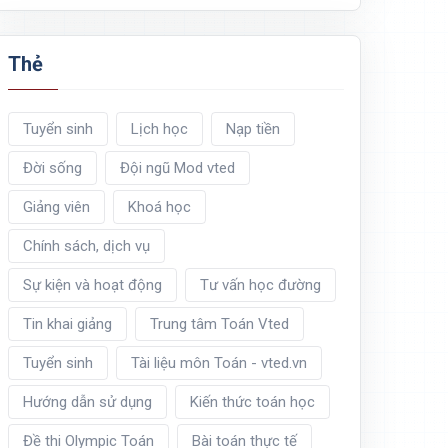
Thẻ
Tuyển sinh
Lịch học
Nạp tiền
Đời sống
Đội ngũ Mod vted
Giảng viên
Khoá học
Chính sách, dịch vụ
Sự kiện và hoạt động
Tư vấn học đường
Tin khai giảng
Trung tâm Toán Vted
Tuyển sinh
Tài liệu môn Toán - vted.vn
Hướng dẫn sử dụng
Kiến thức toán học
Đề thi Olympic Toán
Bài toán thực tế