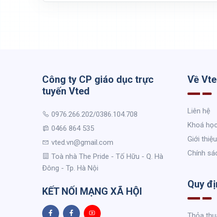
Công ty CP giáo dục trực
Về Vt
tuyến Vted
Liên hệ
0976.266.202/0386.104.708
Khoá họ
0466 864 535
Giới thiệu
vted.vn@gmail.com
Chính sá
Toà nhà The Pride - Tố Hữu - Q. Hà
Đông - Tp. Hà Nội
Quy đị
KẾT NỐI MẠNG XÃ HỘI
Thỏa thu