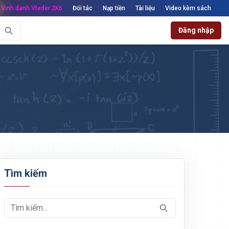
Vinh danh Vteder 2K6
Đối tác
Nạp tiền
Tài liệu
Video kèm sách
Đăng nhập
Tìm kiếm