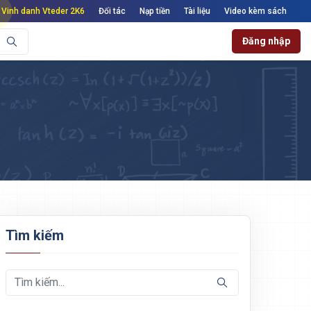
Vinh danh Vteder 2K6
Đối tác
Nạp tiền
Tài liệu
Video kèm sách
Đăng nhập
Tìm kiếm