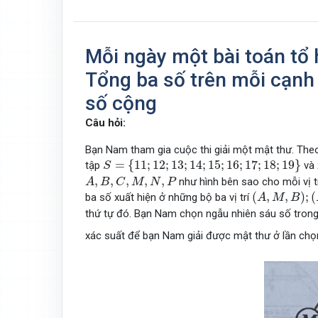
Mỗi ngày một bài toán tổ 
Tổng ba số trên mỗi cạnh
số cộng
Câu hỏi:
Bạn Nam tham gia cuộc thi giải một mật thư. Theo
S
=
{
11
;
12
;
13
;
14
;
15
;
16
;
17
;
18
;
19
}
=
{
11
;
12
;
13
;
14
;
15
;
16
;
17
;
18
;
19
}
tập
và 
S
A
,
B
,
C
,
M
,
N
,
P
,
,
,
,
,
như hình bên sao cho mỗi vị t
A
B
C
M
N
P
(
A
,
M
,
B
)
;
(
B
,
N
(
,
,
)
;
(
ba số xuất hiện ở những bộ ba vị trí
A
M
B
thứ tự đó. Bạn Nam chọn ngẫu nhiên sáu số tron
xác suất để bạn Nam giải được mật thư ở lần chọ