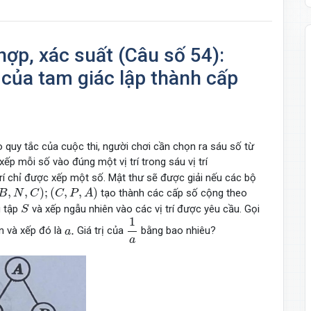
hợp, xác suất (Câu số 54):
 của tam giác lập thành cấp
 quy tắc của cuộc thi, người chơi cần chọn ra sáu số từ
xếp mỗi số vào đúng một vị trí trong sáu vị trí
rí chỉ được xếp một số. Mật thư sẽ được giải nếu các bộ
,
C
)
;
(
C
,
P
,
A
)
,
,
)
;
(
,
,
)
tạo thành các cấp số cộng theo
B
N
C
C
P
A
S
g tập
và xếp ngẫu nhiên vào các vị trí được yêu cầu. Gọi
S
1
a
1
a
.
.
n và xếp đó là
Giá trị của
bằng bao nhiêu?
a
a