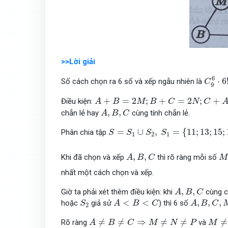
>>Lời giải
C
9
6
⋅
6
⋅
6
Số cách chọn ra 6 số và xếp ngẫu nhiên là
C
9
A
+
B
=
2
M
;
B
+
C
=
2
N
;
C
+
A
=
2
P
⇒
+
=
2
;
+
=
2
;
+
Điều kiện:
A
B
M
B
C
N
C
A
,
B
,
C
,
,
chẵn lẻ hay
cùng tính chẵn lẻ.
A
B
C
S
=
S
1
∪
S
2
,
S
1
=
{
11
;
13
;
15
;
17
;
19
=
∪
,
=
{
11
;
13
;
15
;
Phân chia tập
S
S
S
S
1
2
1
M
A
,
B
,
C
,
,
Khi đã chọn và xếp
thì rõ ràng mỗi số
A
B
C
M
nhất một cách chọn và xếp.
A
,
B
,
C
,
,
Giờ ta phải xét thêm điều kiện: khi
cùng ch
A
B
C
S
2
A
<
B
<
C
A
,
B
,
C
,
M
,
N
<
<
,
,
,
hoặc
giả sử
) thì 6 số
S
A
B
C
A
B
C
2
A
≠
B
≠
C
⇒
M
≠
N
≠
P
M
≠
A
≠
≠
⇒
≠
≠
≠
Rõ ràng
và
A
B
C
M
N
P
M