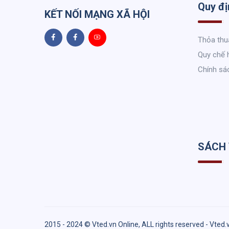
Quy đị
KẾT NỐI MẠNG XÃ HỘI
Thỏa thu
Quy chế 
Chính sá
SÁCH
2015 - 2024 © Vted.vn Online, ALL rights reserved - Vted.