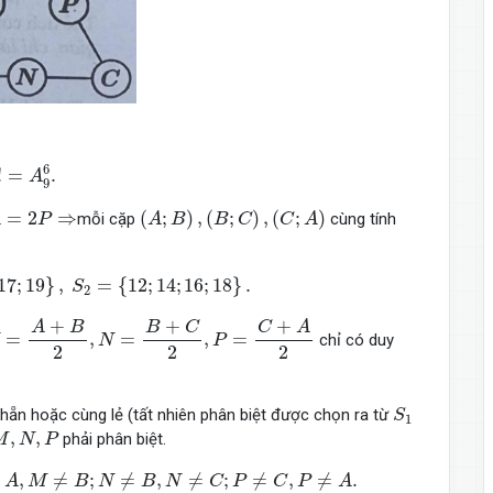
6
!
=
A
9
6
.
6
!
=
.
A
9
(
A
;
B
)
,
(
B
;
C
)
,
(
C
;
A
)
=
2
⇒
(
;
)
,
(
;
)
,
(
;
)
mỗi cặp
cùng tính
A
P
A
B
B
C
C
A
}
,
S
2
=
{
12
;
14
;
16
;
18
}
.
17
;
19
}
,
=
{
12
;
14
;
16
;
18
}
.
S
2
=
A
+
B
2
,
N
=
B
+
C
2
,
P
=
C
+
A
2
+
+
+
A
B
C
A
B
C
=
,
=
,
=
chỉ có duy
N
P
2
2
2
S
1
ẵn hoặc cùng lẻ (tất nhiên phân biệt được chọn ra từ
S
1
,
P
,
,
phải phân biệt.
M
N
P
,
M
≠
B
;
N
≠
B
,
N
≠
C
;
P
≠
C
,
P
≠
A
.
,
≠
;
≠
,
≠
;
≠
,
≠
.
A
M
B
N
B
N
C
P
C
P
A