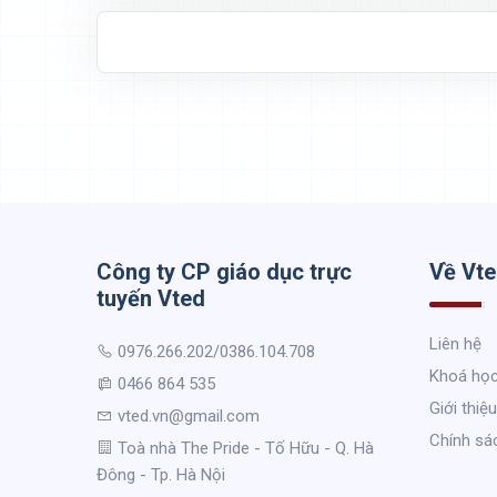
Công ty CP giáo dục trực
Về Vt
tuyến Vted
Liên hệ
0976.266.202/0386.104.708
Khoá họ
0466 864 535
Giới thiệu
vted.vn@gmail.com
Chính sá
Toà nhà The Pride - Tố Hữu - Q. Hà
Đông - Tp. Hà Nội