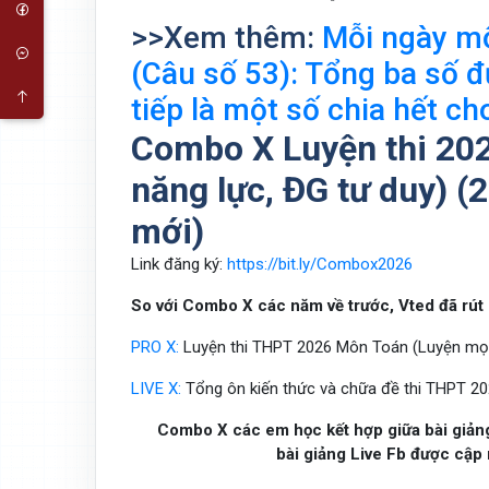
>>Xem thêm:
Mỗi ngày mộ
(Câu số 53): Tổng ba số đ
tiếp là một số chia hết ch
Combo X Luyện thi 20
năng lực, ĐG tư duy) 
mới)
Link đăng ký:
https://bit.ly/Combox2026
So với Combo X các năm về trước, Vted đã rút 
PRO X:
Luyện thi THPT 2026 Môn Toán (Luyện mọi 
LIVE X:
Tổng ôn kiến thức và chữa đề thi THPT 2
Combo X các em học kết hợp giữa bài giảng, 
bài giảng Live Fb được cập