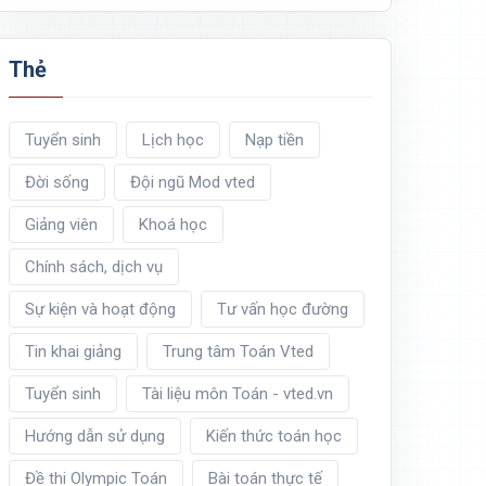
Thẻ
Tuyển sinh
Lịch học
Nạp tiền
Đời sống
Đội ngũ Mod vted
Giảng viên
Khoá học
Chính sách, dịch vụ
Sự kiện và hoạt động
Tư vấn học đường
Tin khai giảng
Trung tâm Toán Vted
Tuyển sinh
Tài liệu môn Toán - vted.vn
Hướng dẫn sử dụng
Kiến thức toán học
Đề thi Olympic Toán
Bài toán thực tế