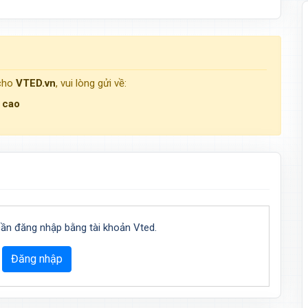
 cho
VTED.vn
, vui lòng gửi về:
g cao
cần đăng nhập bằng tài khoản Vted.
Đăng nhập