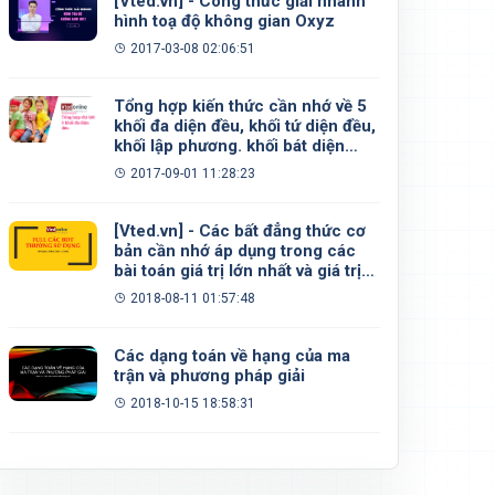
[Vted.vn] - Công thức giải nhanh
hình toạ độ không gian Oxyz
2017-03-08 02:06:51
Tổng hợp kiến thức cần nhớ về 5
khối đa diện đều, khối tứ diện đều,
khối lập phương. khối bát diện
đều, khối 12 mặt đều, khối 20 mặt
2017-09-01 11:28:23
đều
[Vted.vn] - Các bất đẳng thức cơ
bản cần nhớ áp dụng trong các
bài toán giá trị lớn nhất và giá trị
nhỏ nhất
2018-08-11 01:57:48
Các dạng toán về hạng của ma
trận và phương pháp giải
2018-10-15 18:58:31