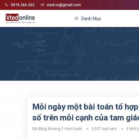
0976.266.202
vted.vn@gmail.com
Danh Mục
Mỗi ngày một bài toán tổ hợp
số trên mỗi cạnh của tam giá
Đã đăng
khoảng 1 năm trước
3.027 lượt xem
0 bình 