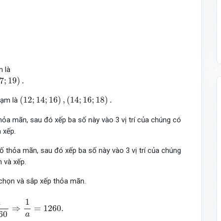
m là
)
.
7
;
19
)
.
(
12
;
14
;
16
)
,
(
14
;
16
;
18
)
.
(
12
;
14
;
16
)
,
(
14
;
16
;
18
)
.
hạm là
hỏa mãn, sau đó xếp ba số này vào 3 vị trí của chúng có
 xếp.
ố thỏa mãn, sau đó xếp ba số này vào 3 vị trí của chúng
 và xếp.
chọn và sắp xếp thỏa mãn.
⇒
1
a
=
1260.
1
1
⇒
=
1260.
60
a