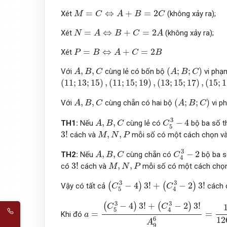
M
=
C
⇔
A
+
B
=
2
C
=
⇔
+
=
2
Xét
(không xảy ra);
M
C
A
B
C
N
=
A
⇔
B
+
C
=
2
A
=
⇔
+
=
2
Xét
(không xảy ra);
N
A
B
C
A
P
=
B
⇔
A
+
C
=
2
B
=
⇔
+
=
2
Xét
P
B
A
C
B
A
,
B
,
C
(
A
;
B
;
C
)
,
,
(
;
;
)
Với
cùng lẻ có bốn bộ
vi phạ
A
B
C
A
B
C
(
11
;
13
;
15
)
,
(
11
;
15
;
19
)
,
(
13
;
15
;
17
)
,
(
15
;
17
;
19
(
11
;
13
;
15
)
,
(
11
;
15
;
19
)
,
(
13
;
15
;
17
)
,
(
15
;
1
A
,
B
,
C
(
A
;
B
;
C
)
,
,
(
;
;
)
Với
cùng chẵn có hai bộ
vi p
A
B
C
A
B
C
C
5
3
−
4
A
,
B
,
C
3
,
,
−
4
TH1:
Nếu
cùng lẻ có
bộ ba số t
A
B
C
C
5
3
!
M
,
N
,
P
3
!
,
,
cách và
mỗi số có một cách chọn và
M
N
P
C
4
3
−
2
A
,
B
,
C
3
,
,
−
2
TH2:
Nếu
cùng chẵn có
bộ ba s
A
B
C
C
4
3
!
M
,
N
,
P
3
!
,
,
có
cách và
mỗi số có một cách chọn
M
N
P
(
C
5
3
−
4
)
3
!
+
(
C
4
3
−
2
)
3
!
3
3
−
4
3
!
+
−
2
3
!
(
)
(
)
Vậy có tất cả
cách 
C
C
5
4
a
=
(
C
5
3
−
4
)
3
!
+
(
C
4
3
−
2
)
3
!
A
9
6
=
1
1260
3
3
−
4
3
!
+
−
2
3
!
(
)
(
)
C
C
5
4
=
=
Khi đó
a
12
6
A
9