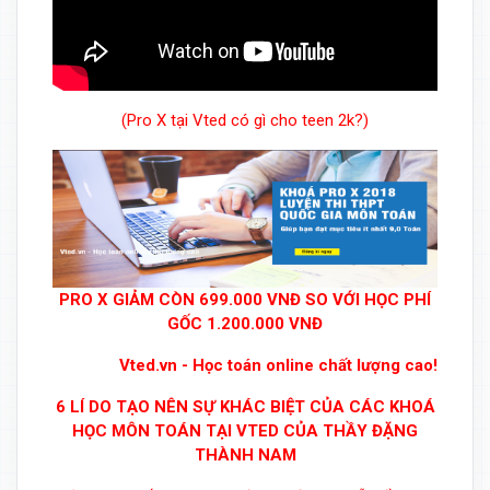
(Pro X tại Vted có gì cho teen 2k?)
PRO X GIẢM CÒN 699.000 VNĐ SO VỚI HỌC PHÍ
GỐC 1.200.000 VNĐ
Vted.vn - Học toán online chất lượng cao!
6 LÍ DO TẠO NÊN SỰ KHÁC BIỆT CỦA CÁC KHOÁ
HỌC MÔN TOÁN TẠI VTED CỦA THẦY ĐẶNG
THÀNH NAM