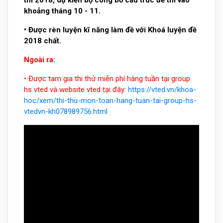
thi 2018, dự kiến bộ công bố cấu trúc đề thi vào
khoảng tháng 10 - 11.
• Được rèn luyện kĩ năng làm đề với Khoá luyện đề
2018 chất.
Ngoài ra:
• Được tam gia thi thử miễn phí hàng tuần tại group
hs vted và website vted tại đây:
https://vted.vn/khoa-
hoc/xem/thi-thu-mon-toan-hang-tuan-tai-group-hs-
vtedvn-kh078989756.html