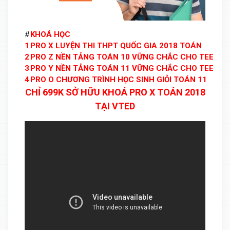
#
KHOÁ HỌC
1
PRO X LUYỆN THI THPT QUỐC GIA 2018 TOÁN
2
PRO Z NỀN TẢNG TOÁN 10 VỮNG CHẮC CHO TEEN 2
3
PRO Y NỀN TẢNG TOÁN 11 VỮNG CHẮC CHO TEEN 2
4
PRO O CHƯƠNG TRÌNH HỌC SINH GIỎI TOÁN 11
CHỈ 699K SỞ HỮU KHOÁ PRO X TOÁN 2018
TẠI VTED