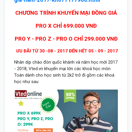
gia-nam-2017-kh677177966.html
CHƯƠNG TRÌNH KHUYẾN MẠI ĐỒNG GIÁ
PRO X CHỈ 699.000 VNĐ
PRO Y - PRO Z - PRO O CHỈ 299.000 VNĐ
ƯU ĐÃI TỪ 30 -08 - 2017 ĐẾN HẾT 05 - 09 - 2017
Nhân dịp chào đón quốc khánh và năm học mới 2017
- 2018, Vted.vn khuyến mại lớn các khoá học môn
Toán dành cho học sinh từ 2k2 trở đi gồm các khoá
học như sau: