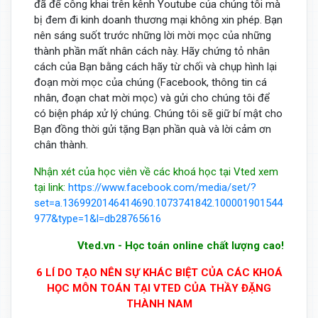
đã để công khai trên kênh Youtube của chúng tôi mà
bị đem đi kinh doanh thương mại không xin phép. Bạn
nên sáng suốt trước những lời mời mọc của những
thành phần mất nhân cách này. Hãy chứng tỏ nhân
cách của Bạn bằng cách hãy từ chối và chụp hình lại
đoạn mời mọc của chúng (Facebook, thông tin cá
nhân, đoạn chat mời mọc) và gửi cho chúng tôi để
có biện pháp xử lý chúng. Chúng tôi sẽ giữ bí mật cho
Bạn đồng thời gửi tặng Bạn phần quà và lời cảm ơn
chân thành.
Nhận xét của học viên về các khoá học tại Vted xem
tại link:
https://www.facebook.com/media/set/?
set=a.1369920146414690.1073741842.100001901544
977&type=1&l=db28765616
Vted.vn - Học toán online chất lượng cao!
6 LÍ DO TẠO NÊN SỰ KHÁC BIỆT CỦA CÁC KHOÁ
HỌC MÔN TOÁN TẠI VTED CỦA THẦY ĐẶNG
THÀNH NAM