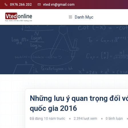
0976.266.202
vted.vn@gmail.com
Danh Mục
Những lưu ý quan trọng đối vớ
quốc gia 2016
Đã đăng
10 năm trước
2.394 lượt xem
0 bình luận