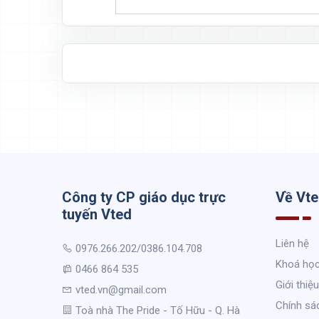
Công ty CP giáo dục trực
Về Vt
tuyến Vted
Liên hệ
0976.266.202/0386.104.708
Khoá họ
0466 864 535
Giới thiệu
vted.vn@gmail.com
Chính sá
Toà nhà The Pride - Tố Hữu - Q. Hà