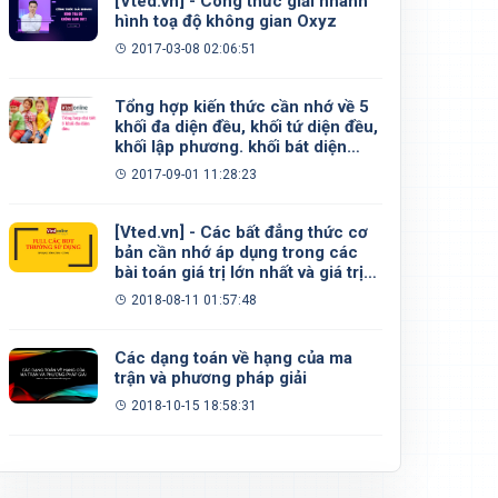
[Vted.vn] - Công thức giải nhanh
hình toạ độ không gian Oxyz
2017-03-08 02:06:51
Tổng hợp kiến thức cần nhớ về 5
khối đa diện đều, khối tứ diện đều,
khối lập phương. khối bát diện
đều, khối 12 mặt đều, khối 20 mặt
2017-09-01 11:28:23
đều
[Vted.vn] - Các bất đẳng thức cơ
bản cần nhớ áp dụng trong các
bài toán giá trị lớn nhất và giá trị
nhỏ nhất
2018-08-11 01:57:48
Các dạng toán về hạng của ma
trận và phương pháp giải
2018-10-15 18:58:31