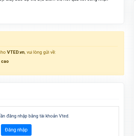
 cho
VTED.vn
, vui lòng gửi về:
g cao
cần đăng nhập bằng tài khoản Vted.
Đăng nhập