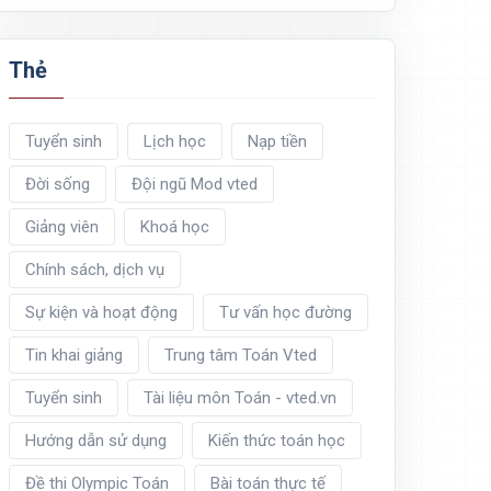
Thẻ
Tuyển sinh
Lịch học
Nạp tiền
Đời sống
Đội ngũ Mod vted
Giảng viên
Khoá học
Chính sách, dịch vụ
Sự kiện và hoạt động
Tư vấn học đường
Tin khai giảng
Trung tâm Toán Vted
Tuyển sinh
Tài liệu môn Toán - vted.vn
Hướng dẫn sử dụng
Kiến thức toán học
Đề thi Olympic Toán
Bài toán thực tế