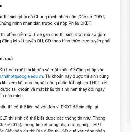
hi
hi, thí sinh phải có Chứng minh nhân dân. Các sở GDĐT,
Chứng minh nhân dân trước khi nộp Phiếu ĐKDT.
 thì phần mềm QLT sẽ gán cho thí sinh một mã số gồm
g đăng ký xét tuyển ĐH, CĐ theo hình thức trực tuyến phải
ết quả
 ĐKDT cấp một tài khoản và mật khẩu để đăng nhập vào
nh.thithptquocgia.edu.vn
. Tài khoản này được thí sinh dùng
hi xem kết quả thi, xét công nhận tốt nghiệp THPT, xét
 được tài khoản và mật khẩu thí sinh nên thay đổi ngay
hẩu của mình.
ẩu thì có thể liên hệ với đơn vị ĐKDT để xin cấp lại.
LT, thí sinh có thể biết được các thông tin như: Thông
 05/5/2016); thông tin xét công nhận tốt nghiệp THPT
); Giấy báo dự thi; Địa điểm thi; Kết quả xét công nhận