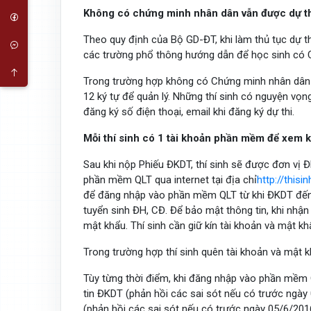
Không có chứng minh nhân dân vẫn được dự t
Theo quy định của Bộ GD-ĐT, khi làm thủ tục dự t
các trường phổ thông hướng dẫn để học sinh có 
Trong trường hợp không có Chứng minh nhân dân
12 ký tự để quản lý. Những thí sinh có nguyện vọn
đăng ký số điện thoại, email khi đăng ký dự thi.
Mỗi thí sinh có 1 tài khoản phần mềm để xem k
Sau khi nộp Phiếu ĐKDT, thí sinh sẽ được đơn vị
phần mềm QLT qua internet tại địa chỉ
http://thisi
để đăng nhập vào phần mềm QLT từ khi ĐKDT đến k
tuyển sinh ĐH, CĐ. Để bảo mật thông tin, khi nhận
mật khẩu. Thí sinh cần giữ kín tài khoản và mật k
Trong trường hợp thí sinh quên tài khoản và mật kh
Tùy từng thời điểm, khi đăng nhập vào phần mềm Q
tin ĐKDT (phản hồi các sai sót nếu có trước ngày
(phản hồi các sai sót nếu có trước ngày 05/6/2016