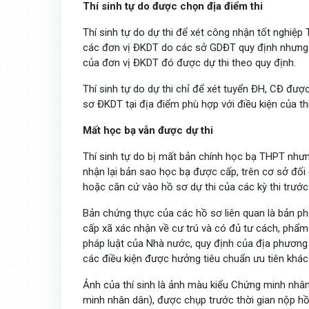
Thí sinh tự do được chọn địa điểm thi
Thí sinh tự do dự thi để xét công nhận tốt nghi
các đơn vị ĐKDT do các sở GDĐT quy định nhưng p
của đơn vị ĐKDT đó được dự thi theo quy định.
Thí sinh tự do dự thi chỉ để xét tuyển ĐH, CĐ được
sơ ĐKDT tại địa điểm phù hợp với điều kiện của thí
Mất học bạ vẫn được dự thi
Thí sinh tự do bị mất bản chính học bạ THPT như
nhận lại bản sao học bạ được cấp, trên cơ sở đối 
hoặc căn cứ vào hồ sơ dự thi của các kỳ thi trước
Bản chứng thực của các hồ sơ liên quan là bản 
cấp xã xác nhận về cư trú và có đủ tư cách, phẩ
pháp luật của Nhà nước, quy định của địa phương
các điều kiện được hưởng tiêu chuẩn ưu tiên khác 
Ảnh của thí sinh là ảnh màu kiểu Chứng minh nhâ
minh nhân dân), được chụp trước thời gian nộp h