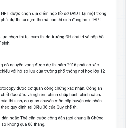
ệp THPT được chọn địa điểm nộp hồ sơ ĐKDT tại một trong
hải dự thi tại cụm thi mà các thí sinh đang học THPT
 lựa chọn thi tại cụm thi do trường ĐH chủ trì và nộp hồ
 sinh.
ng có nguyện vọng được dự thi năm 2016 phải có xác
chiếu với hồ sơ lưu của trường phổ thông nơi học lớp 12
.
photocopy được cơ quan công chứng xác nhận. Công an
m chất đạo đức và nghiêm chỉnh chấp hành chính sách,
 của thí sinh; cơ quan chuyên môn cấp huyện xác nhận
theo quy định tại Điều 36 của Quy chế thi.
n dân hoặc Thẻ căn cước công dân (gọi chung là Chứng
ồ sơ không quá 06 tháng.