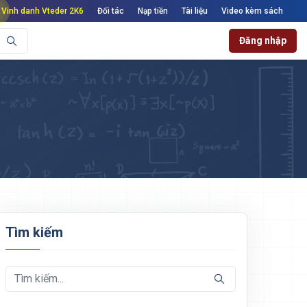
Vinh danh Vteder 2K6
Đối tác
Nạp tiền
Tài liệu
Video kèm sách
Đăng nhập
Tìm kiếm