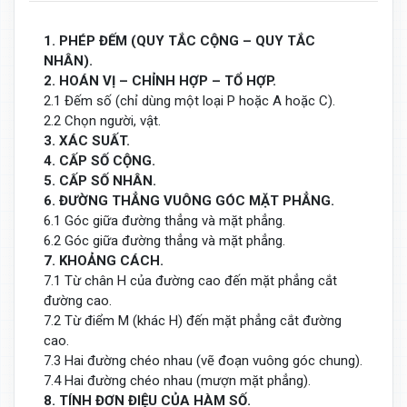
1. PHÉP ĐẾM (QUY TẮC CỘNG – QUY TẮC
NHÂN).
2. HOÁN VỊ – CHỈNH HỢP – TỔ HỢP.
2.1 Đếm số (chỉ dùng một loại P hoặc A hoặc C).
2.2 Chọn người, vật.
3. XÁC SUẤT.
4. CẤP SỐ CỘNG.
5. CẤP SỐ NHÂN.
6. ĐƯỜNG THẲNG VUÔNG GÓC MẶT PHẲNG.
6.1 Góc giữa đường thẳng và mặt phẳng.
6.2 Góc giữa đường thẳng và mặt phẳng.
7. KHOẢNG CÁCH.
7.1 Từ chân H của đường cao đến mặt phẳng cắt
đường cao.
7.2 Từ điểm M (khác H) đến mặt phẳng cắt đường
cao.
7.3 Hai đường chéo nhau (vẽ đoạn vuông góc chung).
7.4 Hai đường chéo nhau (mượn mặt phẳng).
8. TÍNH ĐƠN ĐIỆU CỦA HÀM SỐ.