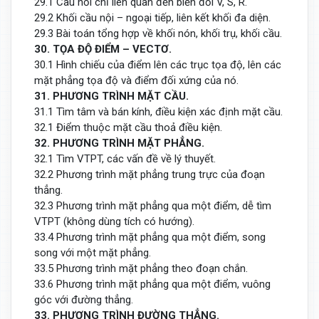
29.1 Câu hỏi chỉ liên quan đến biến đổi V, S, R.
29.2 Khối cầu nội – ngoại tiếp, liên kết khối đa diện.
29.3 Bài toán tổng hợp về khối nón, khối trụ, khối cầu.
30. TỌA ĐỘ ĐIỂM – VECTƠ.
30.1 Hình chiếu của điểm lên các trục tọa độ, lên các
mặt phẳng tọa độ và điểm đối xứng của nó.
31. PHƯƠNG TRÌNH MẶT CẦU.
31.1 Tìm tâm và bán kính, điều kiện xác định mặt cầu.
32.1 Điểm thuộc mặt cầu thoả điều kiện.
32. PHƯƠNG TRÌNH MẶT PHẲNG.
32.1 Tìm VTPT, các vấn đề về lý thuyết.
32.2 Phương trình mặt phẳng trung trực của đoạn
thẳng.
32.3 Phương trình mặt phẳng qua một điểm, dễ tìm
VTPT (không dùng tích có hướng).
33.4 Phương trình mặt phẳng qua một điểm, song
song với một mặt phẳng.
33.5 Phương trình mặt phẳng theo đoạn chắn.
33.6 Phương trình mặt phẳng qua một điểm, vuông
góc với đường thẳng.
33. PHƯƠNG TRÌNH ĐƯỜNG THẲNG.