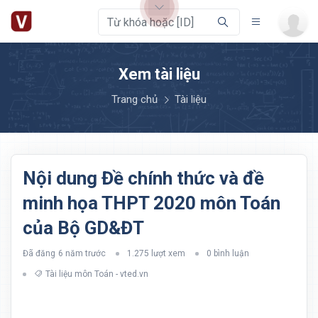
Xem tài liệu
Trang chủ
Tài liệu
Nội dung Đề chính thức và đề
minh họa THPT 2020 môn Toán
của Bộ GD&ĐT
Đã đăng
6 năm trước
1.275 lượt xem
0 bình luận
Tài liệu môn Toán - vted.vn