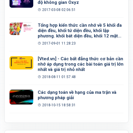
độ không gian Oxyz
2017-03-08 02:06:51
Tổng hợp kiến thức cần nhớ về 5 khối đa
diện đều, khối tứ diện đều, khối lập
phương. khối bát diện đều, khối 12 mặt
đều, khối 20 mặt đều
2017-09-01 11:28:23
[Vted.vn] - Các bất đẳng thức cơ bản cần
nhớ áp dụng trong các bài toán giá trị lớn
nhất và giá trị nhỏ nhất
2018-08-11 01:57:48
Các dạng toán về hạng của ma trận và
phương pháp giải
2018-10-15 18:58:31