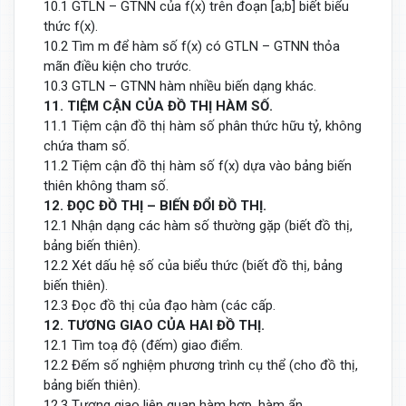
10.1 GTLN – GTNN của f(x) trên đoạn [a;b] biết biểu
thức f(x).
10.2 Tìm m để hàm số f(x) có GTLN – GTNN thỏa
mãn điều kiện cho trước.
10.3 GTLN – GTNN hàm nhiều biến dạng khác.
11. TIỆM CẬN CỦA ĐỒ THỊ HÀM SỐ.
11.1 Tiệm cận đồ thị hàm số phân thức hữu tỷ, không
chứa tham số.
11.2 Tiệm cận đồ thị hàm số f(x) dựa vào bảng biến
thiên không tham số.
12. ĐỌC ĐỒ THỊ – BIẾN ĐỔI ĐỒ THỊ.
12.1 Nhận dạng các hàm số thường gặp (biết đồ thị,
bảng biến thiên).
12.2 Xét dấu hệ số của biểu thức (biết đồ thị, bảng
biến thiên).
12.3 Đọc đồ thị của đạo hàm (các cấp.
12. TƯƠNG GIAO CỦA HAI ĐỒ THỊ.
12.1 Tìm toạ độ (đếm) giao điểm.
12.2 Đếm số nghiệm phương trình cụ thể (cho đồ thị,
bảng biến thiên).
12.3 Tương giao liên quan hàm hợp, hàm ẩn.