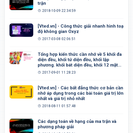
trận
2018-10-09 22:34:59
[Vted.vn] - Công thức giải nhanh hình toạ
độ không gian Oxyz
2017-03-08 02:06:51
Tổng hợp kiến thức cần nhớ về 5 khối đa
diện đều, khối tứ diện đều, khối lập
phương. khối bát diện đều, khối 12 mặt
đều, khối 20 mặt đều
2017-09-01 11:28:23
[Vted.vn] - Các bất đẳng thức cơ bản cần
nhớ áp dụng trong các bài toán giá trị lớn
nhất và giá trị nhỏ nhất
2018-08-11 01:57:48
Các dạng toán về hạng của ma trận và
phương pháp giải