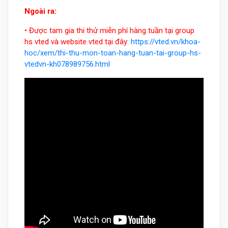
Ngoài ra:
• Được tam gia thi thử miễn phí hàng tuần tại group
hs vted và website vted tại đây:
https://vted.vn/khoa-
hoc/xem/thi-thu-mon-toan-hang-tuan-tai-group-hs-
vtedvn-kh078989756.html