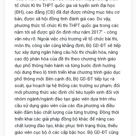
tổ chức Kì thi THPT quốc gia và tuyển sinh đại học
(ĐH), cao đẳng (CĐ) đã đạt được những mục tiêu cơ
bản, được xã hội đồng tình đánh giá cao. Do vậy,
phương thức tổ chức Kì thi THPT quốc gia trong các
năm tới sẽ được giữ ổn định như năm 2017" - công
văn nêu rõ. Ngoài việc chủ trương về tổ chức bài thi,
môn thi, công văn cũng khẳng định, Bộ GD-ĐT sẽ tiếp
tục xây dựng ngân hàng câu hỏi thi chuẩn hóa, nâng
cao độ phân hóa của đề thi theo chương trình giáo
dục phổ thông hiện hành và từng bước định hướng
nội dung theo lộ trình triển khai chương trình giáo dục
phổ thông mới. Bên cạnh đó, Bộ GD-ĐT tiếp tục rà
soát, qui hoạch lại hệ thống các trường sư phạm; đổi
mới phương thức xác định chỉ tiêu tuyển sinh đối với
nhóm ngành/ngành đào tạo giáo viên dựa trên nhu
cầu sử dụng giáo viên của các địa phương và điều
kiện đảm bảo chất lượng của từng trường. Đồng thời
triển khai các giải pháp đồng bộ khác để nâng cao
chất lượng đào tạo, khắc phục tình trạng thừa, thiếu
giáo viên cục bộ ở các cấp bậc học. Bộ GD-ĐT cũng