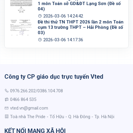
1 môn Toán sở GD&ĐT Lạng Sơn (Đề số
04)
2026-03-06 14:24:42
Đề thi thử TN THPT 2026 lần 2 môn Toán
cụm 13 trường THPT – Hải Phòng (Đề số
03)
2026-03-06 14:17:36
Công ty CP giáo dục trực tuyến Vted
0976.266.202/0386.104.708
0466 864 535
vted.vn@gmail.com
Toà nhà The Pride - Tố Hữu - Q. Hà Đông - Tp. Hà Nội
KẾT NỐI MẠNG XÃ HỘI