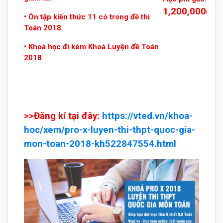
1,200,000đ
• Ôn tập kiến thức 11 có trong đề thi
Toán 2018
• Khoá học đi kèm Khoá Luyện đề Toán
2018
>>Đăng kí tại đây:
https://vted.vn/khoa-
hoc/xem/pro-x-luyen-thi-thpt-quoc-gia-
mon-toan-2018-kh522847554.html