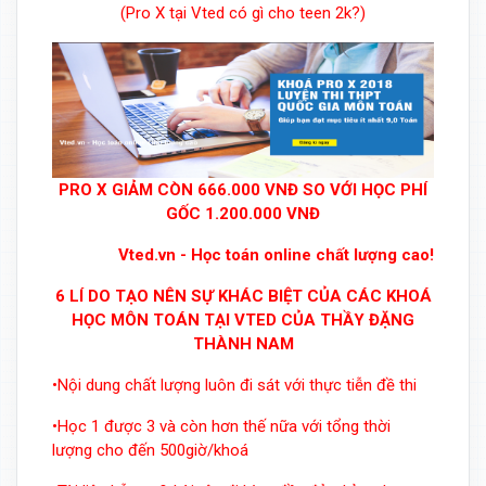
(Pro X tại Vted có gì cho teen 2k?)
PRO X GIẢM CÒN 666.000 VNĐ SO VỚI HỌC PHÍ
GỐC 1.200.000 VNĐ
Vted.vn - Học toán online chất lượng cao!
6 LÍ DO TẠO NÊN SỰ KHÁC BIỆT CỦA CÁC KHOÁ
HỌC MÔN TOÁN TẠI VTED CỦA THẦY ĐẶNG
THÀNH NAM
•Nội dung chất lượng luôn đi sát với thực tiễn đề thi
•Học 1 được 3 và còn hơn thế nữa với tổng thời
lượng cho đến 500giờ/khoá