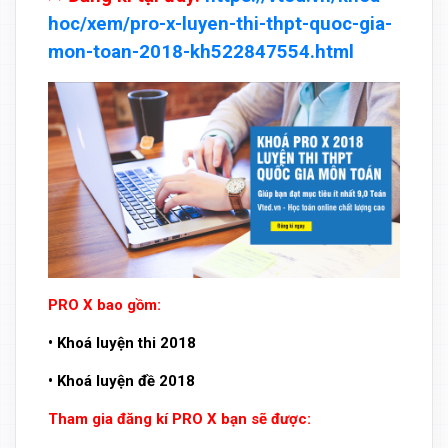
hoc/xem/pro-x-luyen-thi-thpt-quoc-gia-
mon-toan-2018-kh522847554.html
PRO X bao gồm:
• Khoá luyện thi 2018
• Khoá luyện đề 2018
Tham gia đăng kí PRO X bạn sẽ được: