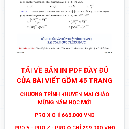
TẢI VỀ BẢN IN PDF ĐẦY ĐỦ
CỦA BÀI VIẾT GỒM 45 TRANG
CHƯƠNG TRÌNH KHUYẾN MẠI CHÀO
MỪNG NĂM HỌC MỚI
PRO X CHỈ 666.000 VNĐ
PRO Y - PRO Z - PRO O CHỈ 299.000 VNĐ