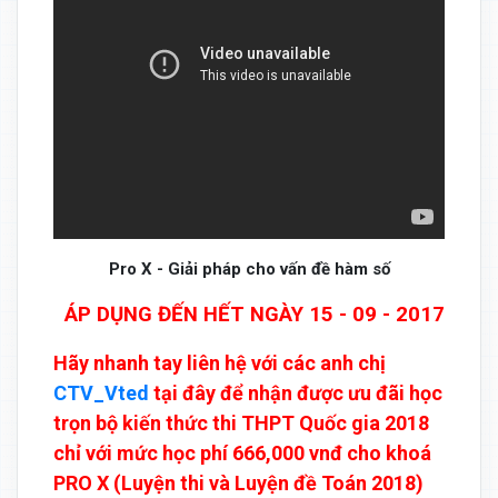
Pro X - Giải pháp cho vấn đề hàm số
ÁP DỤNG ĐẾN HẾT NGÀY 15 - 09 - 2017
Hãy nhanh tay liên hệ với các anh chị
CTV_Vted
tại đây để nhận được ưu đãi học
trọn bộ kiến thức thi THPT Quốc gia 2018
chỉ với mức học phí 666,000 vnđ cho khoá
PRO X (Luyện thi và Luyện đề Toán 2018)