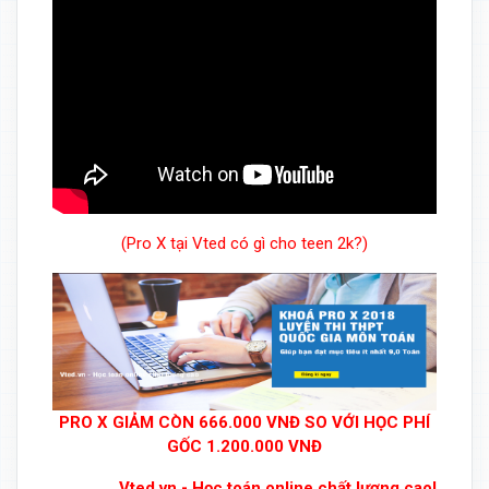
(Pro X tại Vted có gì cho teen 2k?)
PRO X GIẢM CÒN 666.000 VNĐ SO VỚI HỌC PHÍ
GỐC 1.200.000 VNĐ
Vted.vn - Học toán online chất lượng cao!