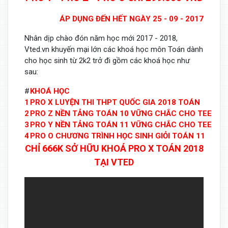
ÁP DỤNG ĐẾN HẾT NGÀY 25 - 09 - 2017
Nhân dịp chào đón năm học mới 2017 - 2018,
Vted.vn khuyến mại lớn các khoá học môn Toán dành
cho học sinh từ 2k2 trở đi gồm các khoá học như
sau:
#
KHOÁ HỌC
1
PRO X LUYỆN THI THPT QUỐC GIA 2018 TOÁN
2
PRO Z NỀN TẢNG TOÁN 10 VỮNG CHẮC CHO TEEN 2
3
PRO Y NỀN TẢNG TOÁN 11 VỮNG CHẮC CHO TEEN 2
4
PRO O CHƯƠNG TRÌNH HỌC SINH GIỎI TOÁN 11
CHỈ 666K SỞ HỮU KHOÁ PRO X TOÁN 2018
TẠI VTED