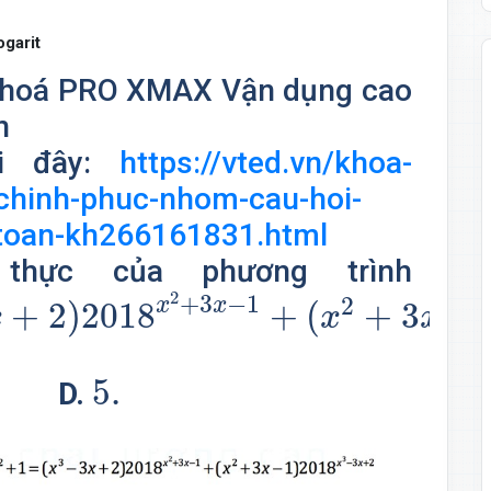
ogarit
g khoá PRO XMAX Vận dụng cao
n
ại đây:
https://vted.vn/khoa-
chinh-phuc-nhom-cau-hoi-
toan-kh266161831.html
thực của phương trình
018
x
2
+
3
x
−
1
+
(
x
2
+
3
x
−
1
)
2018
x
2
+
3
−
1
2
x
x
+
2
)
2018
+
(
+
3
−
x
x
x
5.
5.
D.