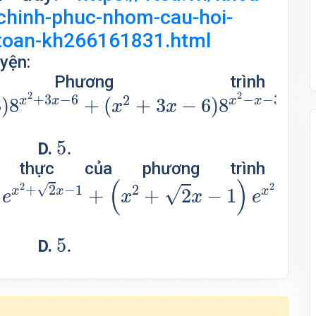
chinh-phuc-nhom-cau-hoi-
toan-kh266161831.html
yện:
1.
Phương trình
3
x
−
6
+
(
x
2
+
3
x
−
6
)
8
x
2
−
x
−
3
2
2
+
3
−
6
−
−
3
2
3
)
8
+
(
+
3
−
6
)
8
x
x
x
x
x
x
5.
5.
D.
 thực của phương trình
−
1
+
(
x
2
+
2
x
−
1
)
e
x
2
−
2
x
−
1
(
)
2
2
√
√
+
2
−
1
2
−
2
√
+
+
2
−
1
x
x
x
x
e
x
x
e
5.
5.
D.