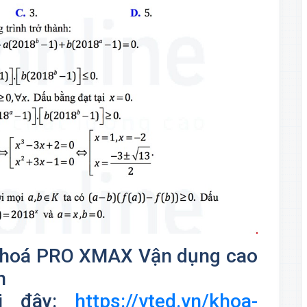
g khoá PRO XMAX Vận dụng cao
n
ại đây:
https://vted.vn/khoa-