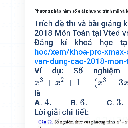
Phương pháp hàm số giải phương trình mũ và l
Trích đề thi và bài giản
2018 Môn Toán tại Vted.v
Đăng kí khoá học t
hoc/xem/khoa-pro-xmax-
van-dung-cao-2018-mon-
Ví dụ:
Số nghiệm 
x
3
+
x
2
+
1
=
(
x
3
−
3
x
+
2
)
2
3
2
3
+
+
1
=
(
−
3
x
x
x
là
4.
6.
3.
4.
6.
3.
A.
B.
C.
Lời giải chi tiết: