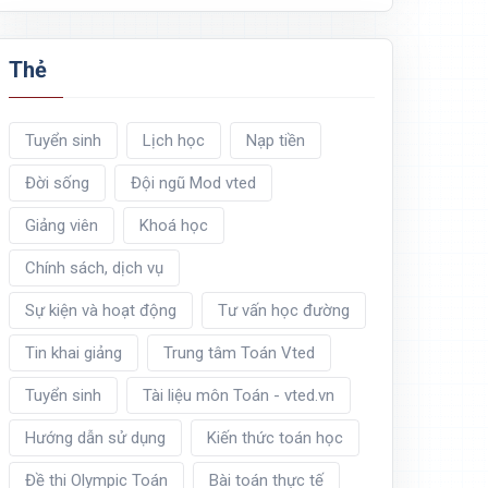
Thẻ
Tuyển sinh
Lịch học
Nạp tiền
Đời sống
Đội ngũ Mod vted
Giảng viên
Khoá học
Chính sách, dịch vụ
3
−
3
x
+
2
3
−
3
+
2
x
x
1
)
2018
Sự kiện và hoạt động
Tư vấn học đường
Tin khai giảng
Trung tâm Toán Vted
Tuyển sinh
Tài liệu môn Toán - vted.vn
Hướng dẫn sử dụng
Kiến thức toán học
Đề thi Olympic Toán
Bài toán thực tế