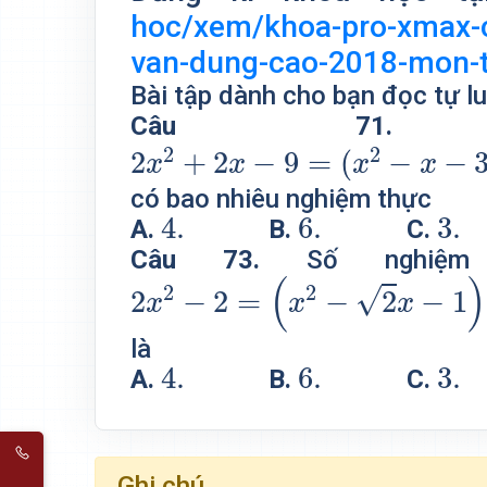
hoc/xem/khoa-pro-xmax-
van-dung-cao-2018-mon-
Bài tập dành cho bạn đọc tự lu
Câu 7
2
x
2
+
2
x
−
9
=
(
x
2
−
x
−
3
)
8
x
2
+
2
2
2
+
2
−
9
=
(
−
−
x
x
x
x
có bao nhiêu nghiệm thực
4.
6.
3.
4.
6.
3.
A.
B.
C.
Câu 73.
Số nghiệm
2
x
2
−
2
=
(
x
2
−
2
x
−
1
)
e
x
2
+
2
x
(
)
2
2
√
2
−
2
=
−
2
−
1
x
x
x
là
4.
6.
3.
4.
6.
3.
A.
B.
C.
Ghi chú