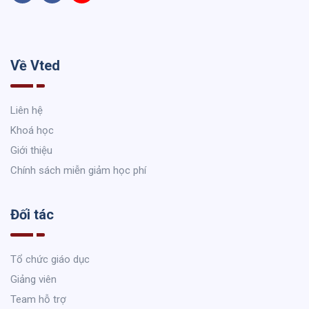
Về Vted
Liên hệ
Khoá học
Giới thiệu
Chính sách miễn giảm học phí
Đối tác
Tổ chức giáo dục
Giảng viên
Team hỗ trợ