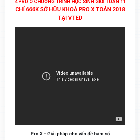
4
PRO O CHƯƠNG TRÌNH HỌC SINH GIỎI TOÁN 11
CHỈ 666K SỞ HỮU KHOÁ PRO X TOÁN 2018
TẠI VTED
Pro X - Giải pháp cho vấn đề hàm số