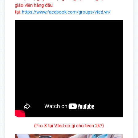
giáo viên hàng đầu
tại:
https://www.facebook.com/groups/vted.vn/
(Pro X tại Vted có gì cho teen 2k?)