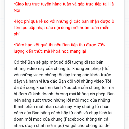
•Giao lưu trực tuyến hàng tuần và gặp trực tiếp tại Hà
Nội
•Học phí quá rẻ so với những gì các bạn nhận được &
liên tục cập nhật các nội dung mới hoàn toàn miễn
phí
•Đảm bảo kết quả thi nếu Bạn tiếp thu được 70%
lượng kiến thức mà khoá học mang lại
Có thể Bạn sẽ gặp một số đối tượng đi rao bán
những video này của chúng tôi không xin phép (đối
với những video chúng tôi dạy trong các khóa trước
đây) và hành vi lừa đảo Bạn đối với những video Tôi
đã để công khai trên kênh Youtube của chúng tôi mà
bị đem đi kinh doanh thương mại không xin phép. Bạn
nên sáng suốt trước những lời mời mọc của những
thành phần mất nhân cách này. Hãy chứng tỏ nhân
cách của Bạn bằng cách hãy từ chối và chụp hình lại
đoạn mời mọc của chúng (Facebook, thông tin cá
nhân, đoạn chat mời mọc) và gửi cho chúng tôi để