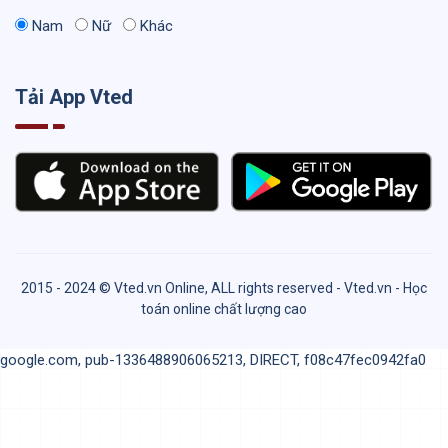
Nam
Nữ
Khác
Tải App Vted
2015 - 2024 © Vted.vn Online, ALL rights reserved - Vted.vn - Học
toán online chất lượng cao
google.com, pub-1336488906065213, DIRECT, f08c47fec0942fa0