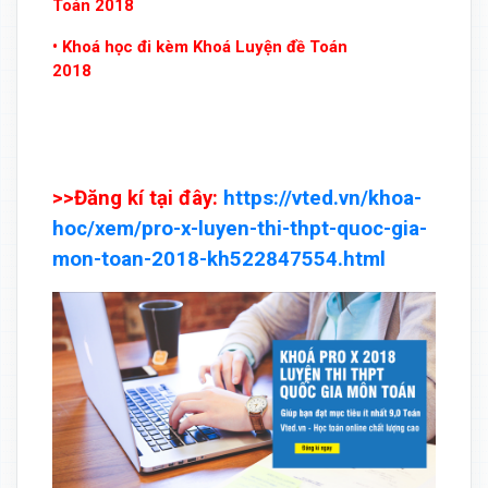
Toán 2018
• Khoá học đi kèm Khoá Luyện đề Toán
2018
>>Đăng kí tại đây:
https://vted.vn/khoa-
hoc/xem/pro-x-luyen-thi-thpt-quoc-gia-
mon-toan-2018-kh522847554.html