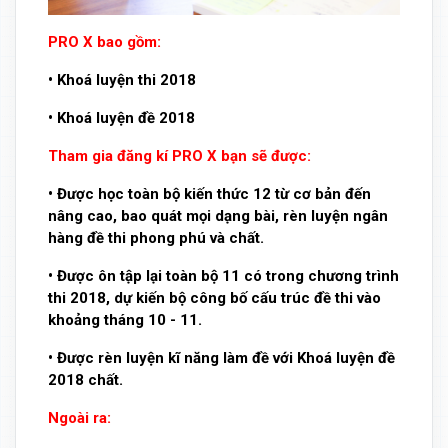
PRO X bao gồm:
• Khoá luyện thi 2018
• Khoá luyện đề 2018
Tham gia đăng kí PRO X bạn sẽ được:
• Được học toàn bộ kiến thức 12 từ cơ bản đến
nâng cao, bao quát mọi dạng bài, rèn luyện ngân
hàng đề thi phong phú và chất.
• Được ôn tập lại toàn bộ 11 có trong chương trình
thi 2018, dự kiến bộ công bố cấu trúc đề thi vào
khoảng tháng 10 - 11.
• Được rèn luyện kĩ năng làm đề với Khoá luyện đề
2018 chất.
Ngoài ra: