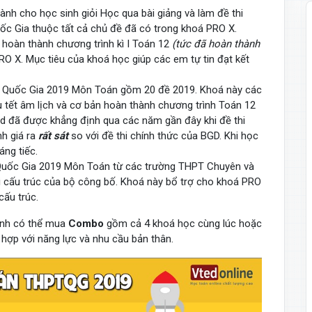
nh cho học sinh giỏi Học qua bài giảng và làm đề thi
c Gia thuộc tất cả chủ đề đã có trong khoá PRO X.
hoàn thành chương trình kì I Toán 12
(tức đã hoàn thành
O X. Mục tiêu của khoá học giúp các em tự tin đạt kết
 Quốc Gia 2019 Môn Toán gồm 20 đề 2019. Khoá này các
u tết âm lịch và cơ bản hoàn thành chương trình Toán 12
d đã được khẳng định qua các năm gần đây khi đề thi
h giá ra
rất sát
so với đề thi chính thức của BGD. Khi học
áng tiếc.
Quốc Gia 2019 Môn Toán từ các trường THPT Chuyên và
i cấu trúc của bộ công bố. Khoá này bổ trợ cho khoá PRO
 cấu trúc.
sinh có thể mua
Combo
gồm cả 4 khoá học cùng lúc hoặc
hợp với năng lực và nhu cầu bản thân.