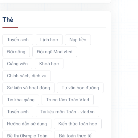
Thẻ
Tuyển sinh
Lịch học
Nạp tiền
Đời sống
Đội ngũ Mod vted
Giảng viên
Khoá học
Chính sách, dịch vụ
Sự kiện và hoạt động
Tư vấn học đường
Tin khai giảng
Trung tâm Toán Vted
Tuyển sinh
Tài liệu môn Toán - vted.vn
Hướng dẫn sử dụng
Kiến thức toán học
Đề thi Olympic Toán
Bài toán thực tế