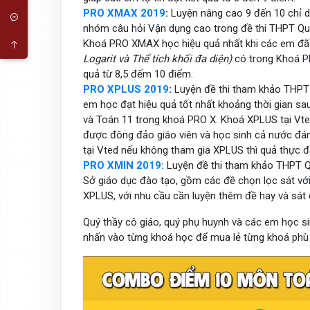
PRO XMAX 2019
:
Luyện nâng cao 9 đến 10 chỉ dà
nhóm câu hỏi Vận dụng cao trong đề thi THPT Quố
Khoá PRO XMAX học hiệu quả nhất khi các em đã 
Logarit và Thể tích khối đa diện)
có trong Khoá PR
quả từ 8,5 đếm 10 điểm.
PRO XPLUS 2019
:
Luyện đề thi tham khảo THPT
em học đạt hiệu quả tốt nhất khoảng thời gian sa
và Toán 11 trong khoá PRO X. Khoá XPLUS tại Vte
được đông đảo giáo viên và học sinh cả nước đán
tại Vted nếu không tham gia XPLUS thì quả thực đ
PRO XMIN 2019:
Luyện đề thi tham khảo THPT 
Sở giáo dục đào tạo, gồm các đề chọn lọc sát vớ
XPLUS, với nhu cầu cần luyện thêm đề hay và sát
Quý thầy cô giáo, quý phụ huynh và các em học 
nhấn vào từng khoá học để mua lẻ từng khoá phù 