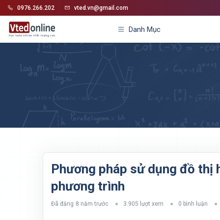
0976.266.202
vted.vn@gmail.com
Danh Mục
Phương pháp sử dụng đồ thị 
phương trình
Đã đăng
8 năm trước
3.905 lượt xem
0 bình luận