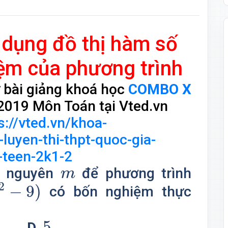
dụng đồ thị hàm số
iệm của phương trình
ừ bài giảng khoá học
COMBO X
2019 Môn Toán tại Vted.vn
s://vted.vn/khoa-
uyen-thi-thpt-quoc-gia-
teen-2k1-2
m
ố nguyên
để phương trình
m
2
−
9
)
có bốn nghiệm thực
5.
5.
D.