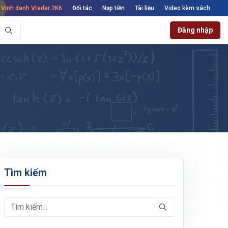
Vinh danh Vteder 2K6
Đối tác
Nạp tiền
Tài liệu
Video kèm sách
Đăng nhập
Tìm kiếm