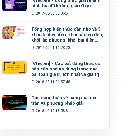
[Vted.vn] - Công thức giải nhanh
hình toạ độ không gian Oxyz
2017-03-08 02:06:51
Tổng hợp kiến thức cần nhớ về 5
khối đa diện đều, khối tứ diện đều,
khối lập phương. khối bát diện
đều, khối 12 mặt đều, khối 20 mặt
2017-09-01 11:28:23
đều
[Vted.vn] - Các bất đẳng thức cơ
bản cần nhớ áp dụng trong các
bài toán giá trị lớn nhất và giá trị
nhỏ nhất
2018-08-11 01:57:48
Các dạng toán về hạng của ma
trận và phương pháp giải
2018-10-15 18:58:31