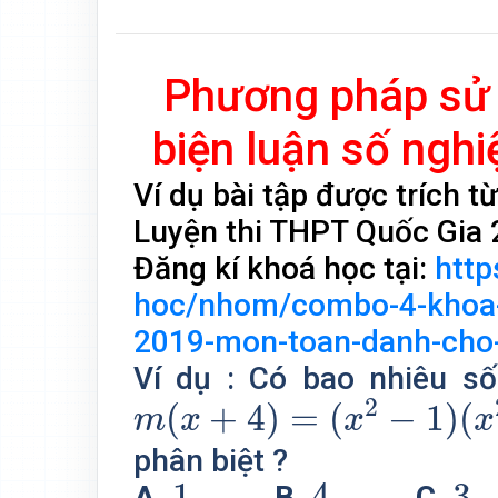
Phương pháp sử 
biện luận số ngh
Ví dụ bài tập được trích t
Luyện thi THPT Quốc Gia 
Đăng kí khoá học tại:
http
hoc/nhom/combo-4-khoa-l
2019-mon-toan-danh-cho-
Ví dụ : Có bao nhiêu s
m
(
x
+
4
)
=
(
x
2
−
1
)
(
x
2
−
9
)
2
(
+
4
)
=
(
−
1
)
(
m
x
x
x
phân biệt ?
1.
4.
3.
1.
4.
3.
A.
B.
C.