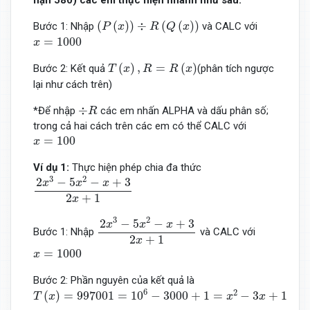
(
P
(
x
)
)
÷
R
(
Q
(
x
)
)
(
(
)
)
÷
(
(
)
)
Bước 1: Nhập
và CALC với
P
x
R
Q
x
x
=
1000
=
1000
x
T
(
x
)
,
R
=
R
(
x
)
(
)
,
=
(
)
Bước 2: Kết quả
(phân tích ngược
T
x
R
R
x
lại như cách trên)
÷
R
÷
*Để nhập
các em nhấn ALPHA và dấu phân số;
R
trong cả hai cách trên các em có thể CALC với
x
=
100
=
100
x
Ví dụ 1:
Thực hiện phép chia đa thức
2
x
3
−
5
x
2
−
x
+
3
2
x
+
1
3
2
2
−
5
−
+
3
x
x
x
2
+
1
x
2
x
3
−
5
x
2
−
x
+
3
2
x
+
1
3
2
2
−
5
−
+
3
x
x
x
Bước 1: Nhập
và CALC với
2
+
1
x
x
=
1000
=
1000
x
Bước 2: Phần nguyên của kết quả là
T
(
x
)
=
997001
=
10
6
−
3000
+
1
=
x
2
−
3
x
+
1
6
2
(
)
=
997001
=
10
−
3000
+
1
=
−
3
+
1
T
x
x
x