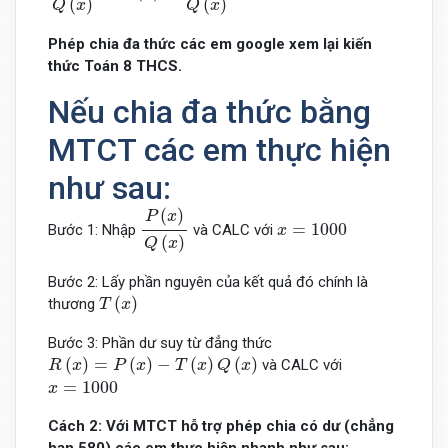
(
)
(
)
Q
x
Q
x
Phép chia đa thức các em google xem lại kiến
thức Toán 8 THCS.
Nếu chia đa thức bằng
MTCT các em thực hiện
như sau:
P
(
x
)
Q
(
x
)
(
)
P
x
x
=
1000
=
1000
Bước 1: Nhập
và CALC với
x
(
)
Q
x
Bước 2: Lấy phần nguyên của kết quả đó chính là
T
(
x
)
(
)
thương
T
x
Bước 3: Phần dư suy từ đẳng thức
R
(
x
)
=
P
(
x
)
−
T
(
x
)
Q
(
x
)
(
)
=
(
)
−
(
)
(
)
và CALC với
R
x
P
x
T
x
Q
x
x
=
1000
=
1000
x
Cách 2: Với MTCT hỗ trợ phép chia có dư (chẳng
hạn 580) các em thực hiện nhanh như sau: