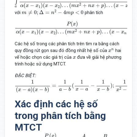
∫
2
(
−
)
(
−
)
.
.
.
(
+
+
)
.
.
.
(
−
)
α
x
x
x
x
m
x
n
x
p
x
x
1
2
a
n
m
≠
0
;
Δ
=
n
2
−
4
m
p
<
0
2
≠
0
;
Δ
=
−
4
<
0
với
phân tích
m
n
m
p
P
(
x
)
α
(
x
−
x
1
)
(
x
−
x
2
)
.
.
.
(
m
x
2
+
n
x
+
p
)
.
.
.
(
x
−
x
n
)
=
A
1
x
−
x
1
+
.
.
(
)
P
x
=
2
(
−
)
(
−
)
.
.
.
(
+
+
)
.
.
.
(
−
)
α
x
x
x
x
m
x
n
x
p
x
x
1
2
n
Các hệ số trong các phân tích trên tìm ra bằng cách
x
n
n
quy đồng rút gọn sau đó đồng nhất hệ số của
hai
x
x
vế hoặc chọn các giá trị của
đưa về giải hệ phương
x
trình hoặc sử dụng MTCT.
ĐẶC BIỆT:
1
(
x
−
a
)
(
x
−
b
)
=
1
a
−
b
(
1
x
−
a
−
1
x
−
b
)
;
1
x
2
−
a
2
=
1
2
a
(
1
x
−
a
−
1
1
1
1
1
=
(
−
)
;
−
−
−
2
2
(
−
)
(
−
)
−
x
a
a
b
x
b
x
a
x
b
x
a
Xác định các hệ số
trong phân tích bằng
MTCT
P
(
x
)
(
x
−
a
)
(
x
−
b
)
=
A
x
−
a
+
B
x
−
b
(
)
P
x
B
A