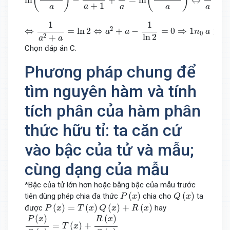
(
)
(
)
ln
−
+
=
ln
⇔
−
+
1
a
a
a
a
a
⇔
1
a
2
+
a
=
ln
2
⇔
a
2
+
a
−
1
ln
2
=
0
⇒
1
n
0
a
>
0.
1
1
2
⇔
=
ln
2
⇔
+
−
=
0
⇒
1
>
0.
a
a
n
a
0
ln
2
2
+
a
a
Chọn đáp án C.
Phương pháp chung để
tìm nguyên hàm và tính
tích phân của hàm phân
thức hữu tỉ: ta căn cứ
vào bậc của tử và mẫu;
cùng dạng của mẫu
*Bậc của tử lớn hơn hoặc bằng bậc của mẫu trước
P
(
x
)
Q
(
x
)
(
)
(
)
tiên dùng phép chia đa thức
chia cho
ta
P
x
Q
x
P
(
x
)
=
T
(
x
)
Q
(
x
)
+
R
(
x
)
(
)
=
(
)
(
)
+
(
)
được
hay
P
x
T
x
Q
x
R
x
P
(
x
)
Q
(
x
)
=
T
(
x
)
+
R
(
x
)
Q
(
x
)
(
)
(
)
P
x
R
x
=
(
)
+
T
x