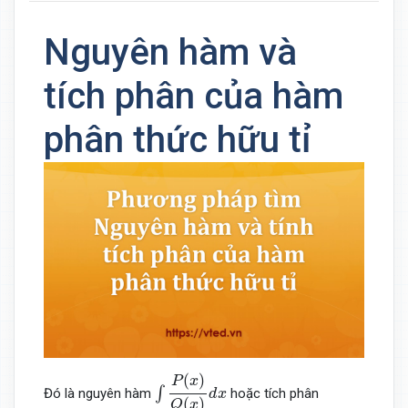
Nguyên hàm và
tích phân của hàm
phân thức hữu tỉ
∫
P
(
x
)
Q
(
x
)
d
x
(
)
P
x
∫
Đó là nguyên hàm
hoặc tích phân
d
x
(
)
Q
x