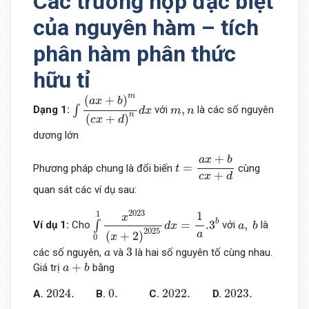
Các trường hợp đặc biệt
của nguyên hàm – tích
phân hàm phân thức
hữu tỉ
∫
(
a
x
+
b
)
m
(
c
x
+
d
)
n
d
x
m
(
+
)
a
x
b
m
,
n
,
∫
Dạng 1:
với
là các số nguyên
d
x
m
n
n
(
+
)
c
x
d
dương lớn
t
=
a
x
+
b
c
x
+
d
+
a
x
b
=
Phương pháp chung là đổi biến
cùng
t
+
c
x
d
quan sát các ví dụ sau:
∫
0
1
x
2023
(
x
+
2
)
2025
d
x
=
1
a
.3
b
2023
1
1
x
a
,
b
b
=
.3
,
∫
Ví dụ 1:
Cho
với
là
d
x
a
b
2025
a
(
+
2
)
x
0
3
a
3
các số nguyên,
và
là hai số nguyên tố cùng nhau.
a
a
+
b
+
Giá trị
bằng
a
b
2024.
0.
2022.
2023.
2024.
0.
2022.
2023.
A.
B.
C.
D.