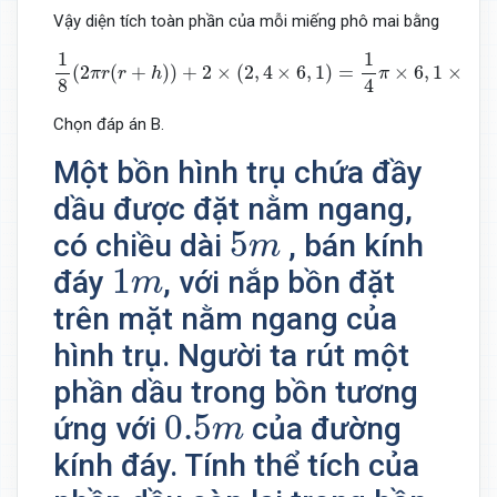
Vậy diện tích toàn phần của mỗi miếng phô mai bằng
1
8
(
2
π
r
(
r
+
h
)
)
+
2
×
(
2
,
4
×
6
,
1
)
=
1
4
π
×
6
,
1
×
(
2
,
4
+
6
,
1
)
+
2
×
(
2
,
1
1
(
2
(
+
)
)
+
2
×
(
2
,
4
×
6
,
1
)
=
×
6
,
1
×
(
2
,
π
r
r
h
π
4
8
Chọn đáp án B.
Một bồn hình trụ chứa đầy
dầu được đặt nằm ngang,
5
m
5
có chiều dài
, bán kính
m
1
m
1
đáy
, với nắp bồn đặt
m
trên mặt nằm ngang của
hình trụ. Người ta rút một
phần dầu trong bồn tương
0.5
m
0.5
ứng với
của đường
m
kính đáy. Tính thể tích của