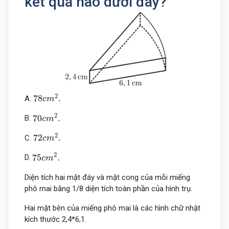
kết quả nào dưới đây?
78
c
m
2
.
2
78
.
A.
c
m
70
c
m
2
.
2
70
.
B.
c
m
72
c
m
2
.
2
72
.
C.
c
m
75
c
m
2
.
2
75
.
D.
c
m
Diện tích hai mặt đáy và mặt cong của mỗi miếng
phô mai bằng 1/8 diện tích toàn phần của hình trụ.
Hai mặt bên của miếng phô mai là các hình chữ nhật
kích thước 2,4*6,1.