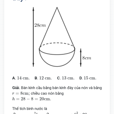
14
cm
.
12
cm
.
13
cm
.
15
cm
.
14
 cm
.
12
 cm
.
13
 cm
.
15
 cm
.
A.
B.
C.
D.
Giải.
Bán kính cầu bằng bán kính đáy của nón và bằng
r
=
8
cm;
=
8
cm;
chiều cao nón bằng
r
h
=
28
−
8
=
20
cm
.
=
28
−
8
=
20
cm
.
h
Thể tích bình nước là
2
3
π
r
3
+
π
r
2
h
3
=
2
3
π
∗
8
3
+
π
∗
8
2
∗
20
3
=
768
π
c
m
3
.
2
2