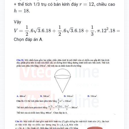
r
=
12
,
=
12
,
+ thể tích 1/3 trụ có bán kính đáy
chiều cao
r
h
=
18.
=
18.
h
Vậy
V
=
1
2
.6
3
.6
.18
+
1
2
.6
3
.6
.18
+
1
3
.
π
.12
2
.18
=
216
(
3
3
+
4
π
)
1
1
1
2
√
√
=
.6
3
.6
.18
+
.6
3
.6
.18
+
.
.12
.18
=
21
V
π
2
2
3
Chọn đáp án A.