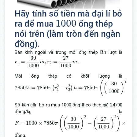
Hãy tính số tiền mà đại lí bỏ
1000
1000
ra để mua
ống thép
nói trên (làm tròn đến ngàn
đồng).
Bán kính ngoài và trong mỗi ống thép lần lượt là
r
1
=
30
1000
m
,
r
2
=
27
1000
m
.
27
30
=
,
=
.
r
m
r
m
1
2
1000
1000
Mỗi ống thép có khối lượng là
7850
V
=
7850
π
(
r
1
2
−
r
2
2
)
h
=
7850
π
(
(
30
1000
)
2
−
(
27
10
2
(
30
(
)
2
2
7850
=
7850
−
=
7850
−
(
)
V
π
r
r
h
π
1
2
1000
Số tiền cần bỏ ra mua 1000 ống theo theo giá 24700
đồng/kg là
F
=
1000
×
7850
π
(
(
30
1000
)
2
−
(
27
1000
)
2
)
×
6
×
24700
≈
2
2
(
)
27
30
(
)
(
)
=
1000
×
7850
−
×
6
×
F
π
1000
1000
đồng.