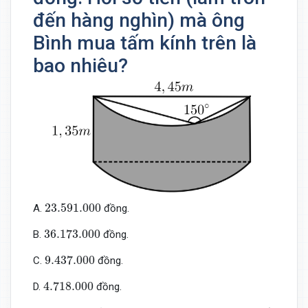
đến hàng nghìn) mà ông
Bình mua tấm kính trên là
bao nhiêu?
23.591.000
23.591.000
A.
đồng.
36.173.000
36.173.000
B.
đồng.
9.437.000
9.437.000
C.
đồng.
4.718.000
4.718.000
D.
đồng.