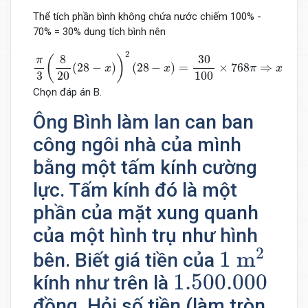
Thể tích phần bình không chứa nước chiếm 100% -
70% = 30% dung tích bình nên
π
3
(
8
20
(
28
−
x
)
)
2
(
28
−
x
)
=
30
100
×
768
π
⇒
x
≈
11
,
713
cm
2
8
30
(
)
π
(
28
−
)
(
28
−
)
=
×
768
⇒
≈
1
x
x
π
x
3
20
100
Chọn đáp án B.
Ông Bình làm lan can ban
công ngôi nhà của mình
bằng một tấm kính cường
lực. Tấm kính đó là một
phần của mặt xung quanh
của một hình trụ như hình
1
m
2
2
1
m
bên. Biết giá tiền của
1.500.000
1.500.000
kính như trên là
đồng. Hỏi số tiền (làm tròn