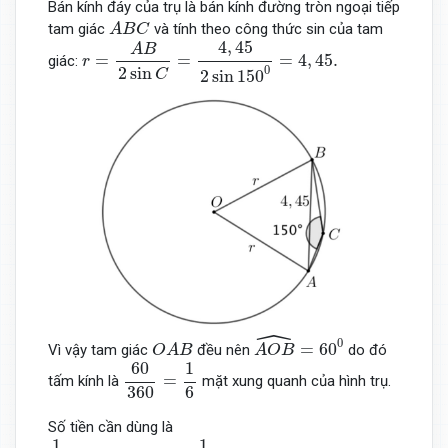
Bán kính đáy của trụ là bán kính đường tròn ngoại tiếp
A
B
C
tam giác
và tính theo công thức sin của tam
A
B
C
r
=
A
B
2
sin
C
=
4
,
45
2
sin
150
0
=
4
,
45.
4
,
45
A
B
=
=
=
4
,
45.
giác:
r
2
sin
0
C
2
sin
150
ˆ
A
O
B
^
=
60
0
O
A
B
0
=
60
Vì vậy tam giác
đều nên
do đó
O
A
B
A
O
B
60
360
=
1
6
60
1
=
tấm kính là
mặt xung quanh của hình trụ.
360
6
Số tiền cần dùng là
1
6
×
2
π
r
h
×
1
,
5
=
1
6
×
2
π
.4
,
45.1
,
35
×
1
,
5
≈
9
,
436
1
1