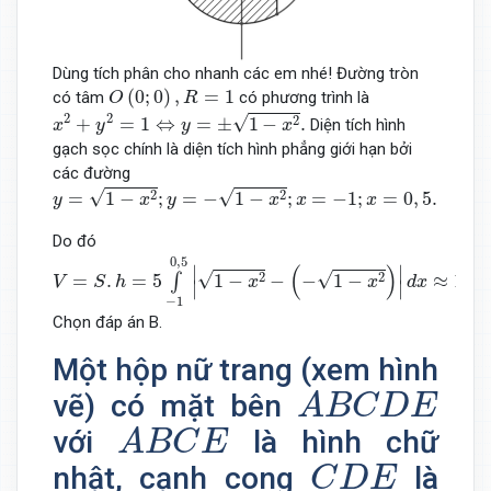
Dùng tích phân cho nhanh các em nhé! Đường tròn
O
(
0
;
0
)
,
R
=
1
(
0
;
0
)
,
=
1
có tâm
có phương trình là
O
R
x
2
+
y
2
=
1
⇔
y
=
±
1
−
x
2
.
√
2
2
2
+
=
1
⇔
=
±
1
−
.
Diện tích hình
x
y
y
x
gạch sọc chính là diện tích hình phẳng giới hạn bởi
các đường
y
=
1
−
x
2
;
y
=
−
1
−
x
2
;
x
=
−
1
;
x
=
0
,
5.
√
√
2
2
=
1
−
;
=
−
1
−
;
=
−
1
;
=
0
,
5.
y
x
y
x
x
x
Do đó
V
=
S
.
h
=
5
∫
−
1
0
,
5
|
1
−
x
2
−
(
−
1
−
x
2
)
|
d
x
≈
12
,
637
m
3
.
0
,
5
(
)
∣
∣
√
√
2
2
=
.
=
5
1
−
−
−
1
−
≈
12
,
∫
V
S
h
x
x
d
x
∣
∣
−
1
Chọn đáp án B.
Một hộp nữ trang (xem hình
A
B
C
D
E
vẽ) có mặt bên
A
B
C
D
E
A
B
C
E
với
là hình chữ
A
B
C
E
C
D
E
nhật, cạnh cong
là
C
D
E