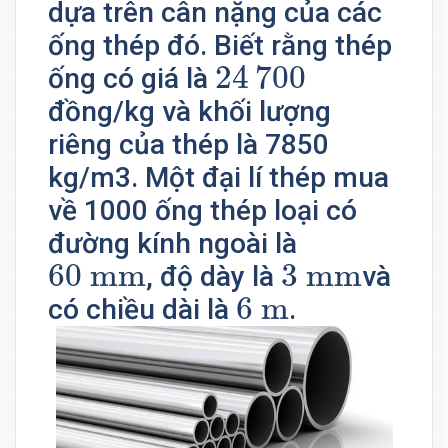
dựa trên cân nặng của các
ống thép đó. Biết rằng thép
24
700
24
700
ống có giá là
đồng/kg và khối lượng
riêng của thép là 7850
kg/m3. Một đại lí thép mua
về 1000 ống thép loại có
đường kính ngoài là
60
mm
3
mm
60
mm
3
mm
, độ dày là
và
6
m
6
m
có chiều dài là
.