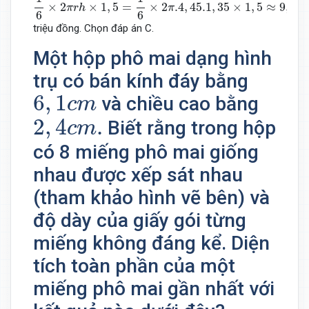
×
2
×
1
,
5
=
×
2
.4
,
45.1
,
35
×
1
,
5
≈
9
,
43
π
r
h
π
6
6
triệu đồng. Chọn đáp án C.
Một hộp phô mai dạng hình
trụ có bán kính đáy bằng
6
,
1
c
m
6
,
1
và chiều cao bằng
c
m
2
,
4
c
m
.
2
,
4
.
Biết rằng trong hộp
c
m
có 8 miếng phô mai giống
nhau được xếp sát nhau
(tham khảo hình vẽ bên) và
độ dày của giấy gói từng
miếng không đáng kể. Diện
tích toàn phần của một
miếng phô mai gần nhất với