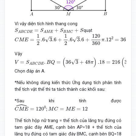
Vì vậy diện tích hình thang cong
S
A
B
C
D
E
=
S
A
M
E
+
S
B
M
C
+
S
=
+
+
quạt
S
S
S
S
B
M
C
A
B
C
D
E
A
M
E
C
M
E
=
1
2
.6
3
.6
+
1
2
.6
3
.6
+
120
360
π
.12
2
=
36
3
+
48
π
1
1
120
2
√
√
√
=
.6
3
.6
+
.6
3
.6
+
.12
=
36
3
C
M
E
π
2
2
360
Vậy
V
=
S
A
B
C
D
E
.
B
Q
=
(
36
3
+
48
π
)
.18
=
216
(
3
3
+
4
π
)
c
m
3
.
(
)
(
√
√
=
.
=
36
3
+
48
.18
=
216
3
3
V
S
B
Q
π
A
B
C
D
E
Chọn đáp án A.
*Nếu không dùng kiến thức Ứng dụng tích phân tính
thể tích vật thể thì ta tách thành các khối sau:
*Sau khi tính được
ˆ
C
M
E
^
=
120
0
;
M
C
=
M
E
=
12
0
=
120
;
=
=
12
C
M
E
M
C
M
E
Thể tích hộp nữ trang = thể tích của lăng trụ đứng có
tam giác đáy AME, cạnh bên AP=18 + thể tích của
lăng trụ đứng có tam giác đáy BMC, cạnh bên BQ=18