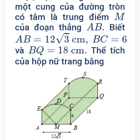
một cung của đường tròn
M
có tâm là trung điểm
M
A
B
.
.
của đoạn thẳng
Biết
A
B
A
B
=
12
3
cm
,
B
C
=
6
cm
√
=
12
3
 cm
,
=
6
 c
A
B
B
C
B
Q
=
18
cm
.
=
18
 cm
.
và
Thể tích
B
Q
của hộp nữ trang bằng