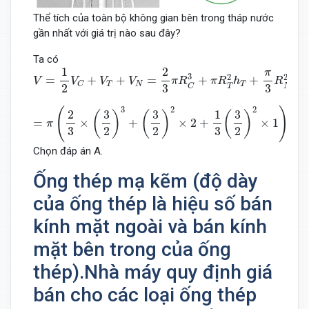
Thể tích của toàn bộ không gian bên trong tháp nước
gần nhất với giá trị nào sau đây?
Ta có
V
=
1
2
V
C
+
V
T
+
V
N
=
2
3
π
R
C
3
+
π
R
T
2
h
T
+
π
3
R
N
2
h
N
1
2
π
3
2
2
=
+
+
=
+
+
V
V
V
V
π
R
π
R
h
R
h
T
N
T
N
C
2
3
3
T
N
C
=
π
(
2
3
×
(
3
2
)
3
+
(
3
2
)
2
×
2
+
1
3
(
3
2
)
2
×
1
)
=
15
2
π
.
3
2
2
(
)
2
1
3
3
3
(
)
(
)
(
)
=
×
+
×
2
+
×
1
=
π
2
2
2
3
3
Chọn đáp án A.
Ống thép mạ kẽm (độ dày
của ống thép là hiệu số bán
kính mặt ngoài và bán kính
mặt bên trong của ống
thép).Nhà máy quy định giá
bán cho các loại ống thép