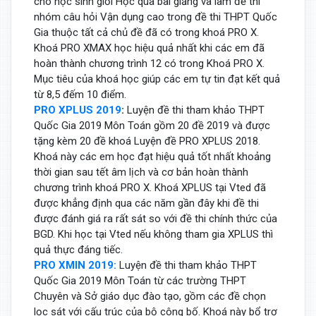
cho học sinh giỏi Học qua bài giảng và làm đề thi
nhóm câu hỏi Vận dụng cao trong đề thi THPT Quốc
Gia thuộc tất cả chủ đề đã có trong khoá PRO X.
Khoá PRO XMAX học hiệu quả nhất khi các em đã
hoàn thành chương trình 12 có trong Khoá PRO X.
Mục tiêu của khoá học giúp các em tự tin đạt kết quả
từ 8,5 đếm 10 điểm.
PRO XPLUS 2019
:
Luyện đề thi tham khảo THPT
Quốc Gia 2019 Môn Toán gồm 20 đề 2019 và được
tặng kèm 20 đề khoá Luyện đề PRO XPLUS 2018.
Khoá này các em học đạt hiệu quả tốt nhất khoảng
thời gian sau tết âm lịch và cơ bản hoàn thành
chương trình khoá PRO X. Khoá XPLUS tại Vted đã
được khẳng định qua các năm gần đây khi đề thi
được đánh giá ra rất sát so với đề thi chính thức của
BGD. Khi học tại Vted nếu không tham gia XPLUS thì
quả thực đáng tiếc.
PRO XMIN 2019:
Luyện đề thi tham khảo THPT
Quốc Gia 2019 Môn Toán từ các trường THPT
Chuyên và Sở giáo dục đào tạo, gồm các đề chọn
lọc sát với cấu trúc của bộ công bố. Khoá này bổ trợ