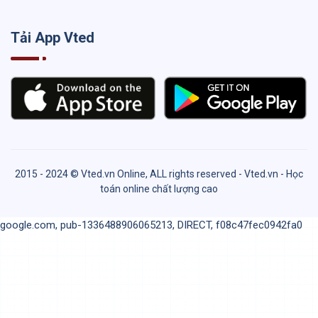
Tải App Vted
2015 - 2024 © Vted.vn Online, ALL rights reserved - Vted.vn - Học
toán online chất lượng cao
google.com, pub-1336488906065213, DIRECT, f08c47fec0942fa0