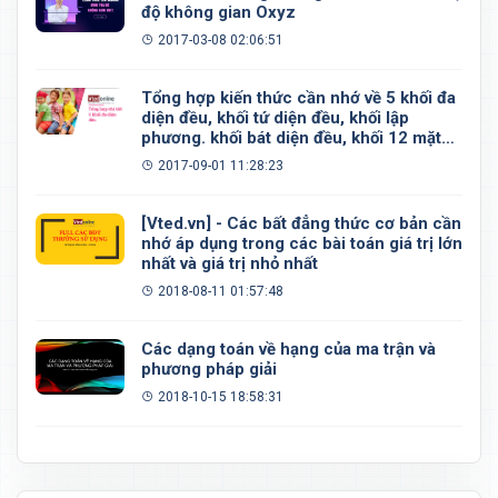
độ không gian Oxyz
2017-03-08 02:06:51
Tổng hợp kiến thức cần nhớ về 5 khối đa
diện đều, khối tứ diện đều, khối lập
phương. khối bát diện đều, khối 12 mặt
đều, khối 20 mặt đều
2017-09-01 11:28:23
[Vted.vn] - Các bất đẳng thức cơ bản cần
nhớ áp dụng trong các bài toán giá trị lớn
nhất và giá trị nhỏ nhất
2018-08-11 01:57:48
Các dạng toán về hạng của ma trận và
phương pháp giải
2018-10-15 18:58:31