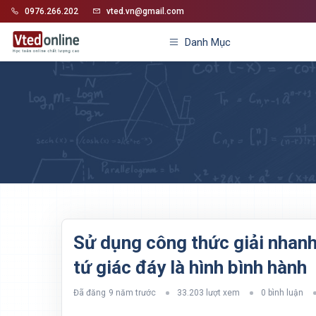
0976.266.202
vted.vn@gmail.com
Danh Mục
Sử dụng công thức giải nhanh 
tứ giác đáy là hình bình hành
Đã đăng
9 năm trước
33.203 lượt xem
0 bình luận