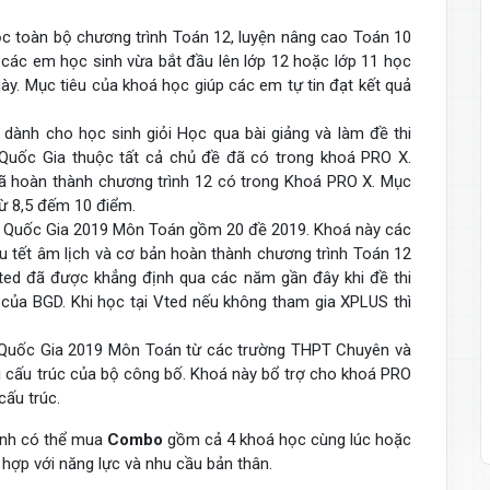
c toàn bộ chương trình Toán 12, luyện nâng cao Toán 10
 các em học sinh vừa bắt đầu lên lớp 12 hoặc lớp 11 học
ày. Mục tiêu của khoá học giúp các em tự tin đạt kết quả
dành cho học sinh giỏi Học qua bài giảng và làm đề thi
Quốc Gia thuộc tất cả chủ đề đã có trong khoá PRO X.
 hoàn thành chương trình 12 có trong Khoá PRO X. Mục
từ 8,5 đếm 10 điểm.
 Quốc Gia 2019 Môn Toán gồm 20 đề 2019. Khoá này các
au tết âm lịch và cơ bản hoàn thành chương trình Toán 12
ted đã được khẳng định qua các năm gần đây khi đề thi
c của BGD. Khi học tại Vted nếu không tham gia XPLUS thì
Quốc Gia 2019 Môn Toán từ các trường THPT Chuyên và
i cấu trúc của bộ công bố. Khoá này bổ trợ cho khoá PRO
 cấu trúc.
sinh có thể mua
Combo
gồm cả 4 khoá học cùng lúc hoặc
hợp với năng lực và nhu cầu bản thân.