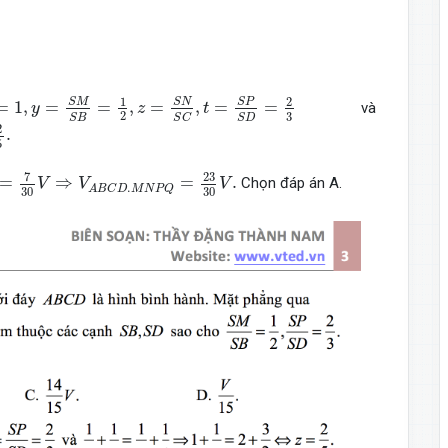
=
1
,
y
=
S
M
S
B
=
1
2
,
z
=
S
N
S
C
,
t
=
S
P
S
D
=
2
3
1
2
S
M
S
N
S
P
=
1
,
=
=
,
=
,
=
=
và
y
z
t
2
3
S
B
S
C
S
D
2
.
5
0
V
⇒
V
A
B
C
D
.
M
N
P
Q
=
23
30
V
.
7
23
=
⇒
=
.
Chọn đáp án A.
V
V
V
.
A
B
C
D
M
N
P
Q
30
30