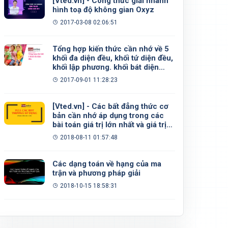
[Vted.vn] - Công thức giải nhanh
hình toạ độ không gian Oxyz
2017-03-08 02:06:51
Tổng hợp kiến thức cần nhớ về 5
khối đa diện đều, khối tứ diện đều,
khối lập phương. khối bát diện
đều, khối 12 mặt đều, khối 20 mặt
2017-09-01 11:28:23
đều
[Vted.vn] - Các bất đẳng thức cơ
bản cần nhớ áp dụng trong các
bài toán giá trị lớn nhất và giá trị
nhỏ nhất
2018-08-11 01:57:48
Các dạng toán về hạng của ma
trận và phương pháp giải
2018-10-15 18:58:31