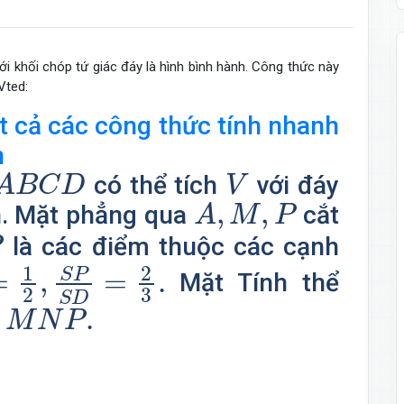
với khối chóp tứ giác đáy là hình bình hành. Công thức này
Vted:
 cả các công thức tính nhanh
n
A
B
C
D
V
có thể tích
với đáy
A
B
C
D
V
A
,
M
,
P
,
,
h. Mặt phẳng qua
cắt
A
M
P
là các điểm thuộc các cạnh
P
B
=
1
2
,
S
P
S
D
=
2
3
.
1
2
S
P
=
,
=
.
Mặt Tính thể
3
2
S
D
M
N
P
.
.
.
M
N
P