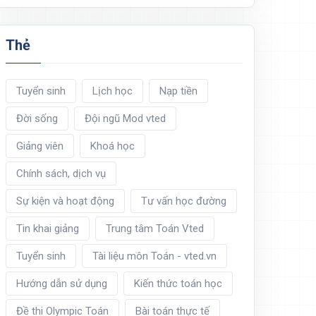
Thẻ
Tuyển sinh
Lịch học
Nạp tiền
Đời sống
Đội ngũ Mod vted
Giảng viên
Khoá học
Chính sách, dịch vụ
Sự kiện và hoạt động
Tư vấn học đường
Tin khai giảng
Trung tâm Toán Vted
Tuyển sinh
Tài liệu môn Toán - vted.vn
Hướng dẫn sử dụng
Kiến thức toán học
Đề thi Olympic Toán
Bài toán thực tế