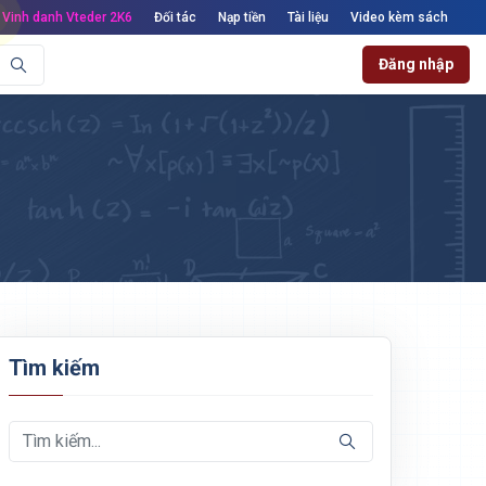
Vinh danh Vteder 2K6
Đối tác
Nạp tiền
Tài liệu
Video kèm sách
Đăng nhập
Tìm kiếm