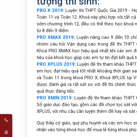
tượng thí sinh:
PRO X 2019
:
Luyện thi THPT Quốc Gia 2019 - Họ
Toán 11 và Toán 12. Khoá này phù hợp với tất cả
sớm chương trình 12, đều có thể theo học khoá n
từ 8 đến 9 điểm.
PRO XMAX 2019
:
Luyện nâng cao 9 đến 10 chỉ 
nhóm câu hỏi Vận dụng cao trong đề thi THPT 
Khoá PRO XMAX học hiệu quả nhất khi các em đã
tiêu của khoá học giúp các em tự tin đạt kết quả 
PRO XPLUS 2019
:
Luyện đề thi tham khảo THPT
em học đạt hiệu quả tốt nhất khoảng thời gian s
và Toán 11 trong khoá PRO X. Khoá XPLUS tại V
được đánh giá ra rất sát so với đề thi chính thứ
quả thực đáng tiếc.
PRO XMIN 2019:
Luyện đề thi tham khảo THPT 
Sở giáo dục đào tạo, gồm các đề chọn lọc sát vớ
XPLUS, với nhu cầu cần luyện thêm đề hay và sát
Quý thầy cô giáo, quý phụ huynh và các em học 
nhấn vào từng khoá học để mua lẻ từng khoá phù 