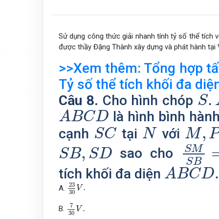
Sử dụng công thức giải nhanh tính tỷ số thể tích 
được thầy Đặng Thành xây dựng và phát hành tại 
>>Xem thêm: Tổng hợp tất
Tỷ số thể tích khối đa diệ
S
.
.
Câu 8.
Cho hình chóp
S
A
B
C
D
là hình bình hàn
A
B
C
D
S
C
N
M
,
P
,
cạnh
tại
với
S
C
N
M
S
M
S
S
B
,
S
D
S
M
,
sao cho
S
B
S
D
S
B
A
B
C
D
.
tích khối đa diện
A
B
C
D
23
30
V
.
23
.
A.
V
30
7
30
V
.
7
.
B.
V
30