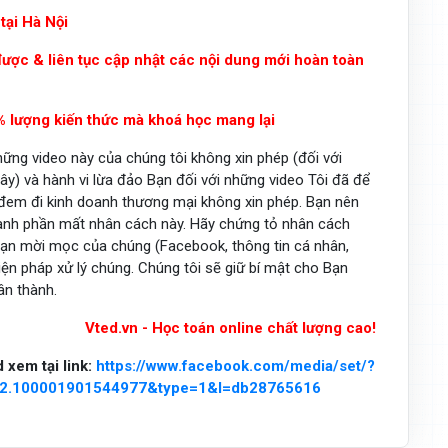
 tại Hà Nội
được & liên tục cập nhật các nội dung mới hoàn toàn
0% lượng kiến thức mà khoá học mang lại
ững video này của chúng tôi không xin phép (đối với
ây) và hành vi lừa đảo Bạn đối với những video Tôi đã để
 đem đi kinh doanh thương mại không xin phép. Bạn nên
ành phần mất nhân cách này. Hãy chứng tỏ nhân cách
đoạn mời mọc của chúng (Facebook, thông tin cá nhân,
ện pháp xử lý chúng. Chúng tôi sẽ giữ bí mật cho Bạn
ân thành.
Vted.vn - Học toán online chất lượng cao!
 xem tại link:
https://www.facebook.com/media/set/?
42.100001901544977&type=1&l=db28765616