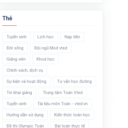
Thẻ
Tuyển sinh
Lịch học
Nạp tiền
Đời sống
Đội ngũ Mod vted
Giảng viên
Khoá học
Chính sách, dịch vụ
Sự kiện và hoạt động
Tư vấn học đường
Tin khai giảng
Trung tâm Toán Vted
Tuyển sinh
Tài liệu môn Toán - vted.vn
Hướng dẫn sử dụng
Kiến thức toán học
Đề thi Olympic Toán
Bài toán thực tế