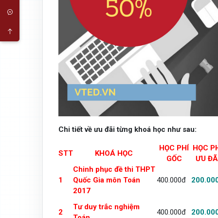
Chi tiết về ưu đãi từng khoá học như sau:
HỌC PHÍ
HỌC P
STT
KHOÁ HỌC
GỐC
ƯU ĐÃ
Chinh phục đề thi THPT
1
Quốc Gia môn Toán
400.000đ
200.00
2017
Tư duy trắc nghiệm
2
400.000đ
200.00
Toán