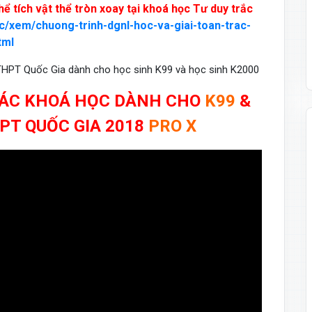
ể tích vật thể tròn xoay tại khoá học Tư duy trắc
oc/xem/chuong-trinh-dgnl-hoc-va-giai-toan-trac-
tml
THPT Quốc Gia dành cho học sinh K99 và học sinh K2000
 CÁC KHOÁ HỌC DÀNH CHO
K99
&
PT QUỐC GIA 2018
PRO X