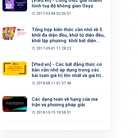
[Vted.vn] - Công thức giải nhanh
hình toạ độ không gian Oxyz
2017-03-08 02:06:51
Tổng hợp kiến thức cần nhớ về 5
khối đa diện đều, khối tứ diện đều,
khối lập phương. khối bát diện
đều, khối 12 mặt đều, khối 20 mặt
2017-09-01 11:28:23
đều
[Vted.vn] - Các bất đẳng thức cơ
bản cần nhớ áp dụng trong các
bài toán giá trị lớn nhất và giá trị
nhỏ nhất
2018-08-11 01:57:48
Các dạng toán về hạng của ma
trận và phương pháp giải
2018-10-15 18:58:31