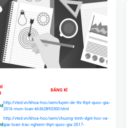
HÍ
ĐĂNG KÍ
I
http://vted.vn/khoa-hoc/xem/luyen-de-thi-thpt-quoc-gia-
0đ
2016-mon-toan-kh362893300.html
http://vted.vn/khoa-hoc/xem/chuong-trinh-dgnl-hoc-va-
0đ
giai-toan-trac-nghiem-thpt-quoc-gia-2017-