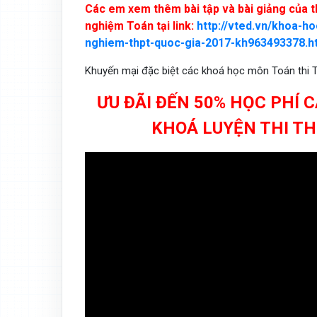
Các em xem thêm bài tập và bài giảng của th
nghiệm Toán tại link:
http://vted.vn/khoa-h
nghiem-thpt-quoc-gia-2017-kh963493378.h
Khuyến mại đặc biệt các khoá học môn Toán thi 
ƯU ĐÃI ĐẾN 50% HỌC PHÍ
KHOÁ LUYỆN THI TH