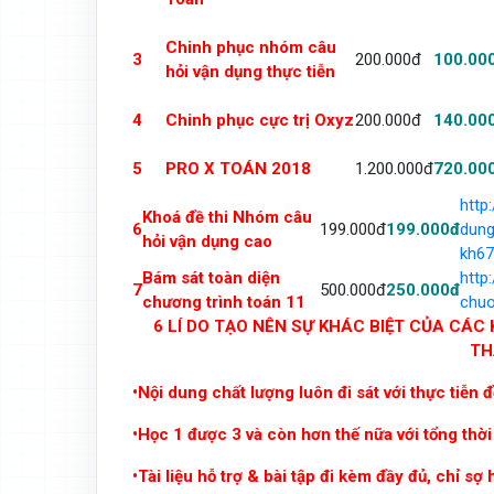
Chinh phục nhóm câu
3
200.000đ
100.00
hỏi vận dụng thực tiễn
4
Chinh phục cực trị Oxyz
200.000đ
140.00
5
PRO X TOÁN 2018
1.200.000đ
720.00
http
Khoá đề thi Nhóm câu
6
199.000đ
199.000đ
dung
hỏi vận dụng cao
kh67
Bám sát toàn diện
http
7
500.000đ
250.000đ
chương trình toán 11
chuo
6 LÍ DO TẠO NÊN SỰ KHÁC BIỆT CỦA CÁ
TH
•Nội dung chất lượng luôn đi sát với thực tiễn đ
•Học 1 được 3 và còn hơn thế nữa với tổng th
•Tài liệu hỗ trợ & bài tập đi kèm đầy đủ, chỉ sợ