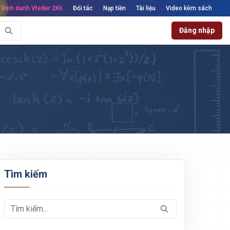
Vinh danh Vteder 2K6
Đối tác
Nạp tiền
Tài liệu
Video kèm sách
Đăng nhập
Tìm kiếm