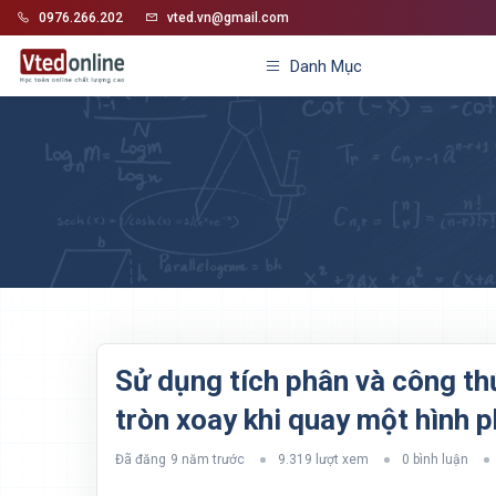
0976.266.202
vted.vn@gmail.com
Danh Mục
Sử dụng tích phân và công thứ
tròn xoay khi quay một hình 
Đã đăng
9 năm trước
9.319 lượt xem
0 bình luận