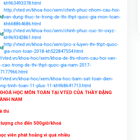
kh963493378.html
http://vted.vn/khoa-hoc/xem/chinh-phuc-nhom-cau-hoi-
0đ
van-dung-thuc-te-trong-de-thi-thpt-quoc-gia-mon-toan-
kh668864686.html
http://vted.vn/khoa-hoc/xem/chinh-phuc-cuc-tri-oxyz-
0đ
kh969342861.html
http://vted.vn/khoa-hoc/xem/pro-x-luyen-thi-thpt-quoc-
0đ
gia-mon-toan-2018-kh522847554.html
://vted.vn/khoa-hoc/xem/khoa-de-thi-nhom-cau-hoi-van-
-cao-trong-de-thi-thpt-quoc-gia-nam-2017-
7177966.html
://vted.vn/khoa-hoc/xem/khoa-hoc-bam-sat-toan-dien-
ng-trinh-toan-11-plus-11-kh968641713.html
C KHOÁ HỌC MÔN TOÁN TẠI VTED CỦA THẦY ĐẶNG
ÀNH NAM
ề thi
ời lượng cho đến 500giờ/khoá
 học viên phát hoảng vì quá nhiều