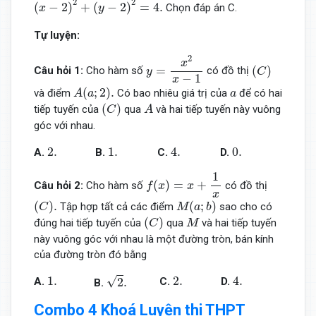
2
2
(
−
2
)
+
(
−
2
)
=
4.
Chọn đáp án C.
x
y
Tự luyện:
y
=
x
2
x
−
1
2
x
(
C
)
=
(
)
Câu hỏi 1:
Cho hàm số
có đồ thị
y
C
−
1
x
A
(
a
;
2
)
.
a
(
;
2
)
.
và điểm
Có bao nhiêu giá trị của
để có hai
A
a
a
(
C
)
A
(
)
tiếp tuyến của
qua
và hai tiếp tuyến này vuông
C
A
góc với nhau.
2.
1.
4.
0.
2.
1.
4.
0.
A.
B.
C.
D.
f
(
x
)
=
x
+
1
x
1
(
)
=
+
Câu hỏi 2:
Cho hàm số
có đồ thị
f
x
x
x
(
C
)
.
M
(
a
;
b
)
(
)
.
(
;
)
Tập hợp tất cả các điểm
sao cho có
C
M
a
b
(
C
)
M
(
)
đúng hai tiếp tuyến của
qua
và hai tiếp tuyến
C
M
này vuông góc với nhau là một đường tròn, bán kính
của đường tròn đó bằng
2
.
1.
2.
4.
√
1.
2.
4.
2
.
A.
C.
D.
B.
Combo 4 Khoá Luyện thi THPT