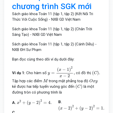
chương trình SGK mới
Sách giáo khoa Toán 11 (tập 1, tập 2) (Kết Nối Tri
Thức Với Cuộc Sống) - NXB GD Việt Nam
Sách giáo khoa Toán 11 (tập 1, tập 2) (Chân Trời
Sáng Tạo) - NXB GD Việt Nam
Sách giáo khoa Toán 11 (tập 1, tập 2) (Cánh Diều) -
NXB ĐH Sư Phạm
Bạn đọc cùng theo dõi ví dụ dưới đây:
y
=
(
x
−
1
)
2
x
−
2
,
2
(
−
1
)
x
(
C
)
.
=
,
(
)
.
Ví dụ 1:
Cho hàm số
có đồ thị
y
C
−
2
x
O
x
y
M
Tập hợp các điểm
trong mặt phẳng toạ độ
M
O
x
y
(
C
)
(
)
kẻ được hai tiếp tuyến vuông góc đến
là một
C
đường tròn có phương trình là
x
2
+
(
y
−
2
)
2
=
4.
2
2
B.
+
(
−
2
)
=
4.
A.
x
y
(
x
−
2
)
2
+
(
y
−
2
)
2
=
1.
2
2
(
−
2
)
+
(
−
2
)
=
1.
x
y
C.