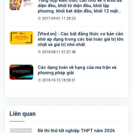
Tổng hợp kiến thức cần nhớ về 5 khối đa
diện đều, khối tứ diện đều, khối lập
phương. khối bát diện đều, khối 12 mặt
đều, khối 20 mặt đều
2017-09-01 11:28:23
[Vted.vn] - Các bất đẳng thức cơ bản cần
nhớ áp dụng trong các bài toán giá trị lớn
nhất và giá trị nhỏ nhất
2018-08-11 01:57:48
Các dạng toán về hạng của ma trận và
phương pháp giải
2018-10-15 18:58:31
Liên quan
Đề thi thử tốt nghiệp THPT năm 2026