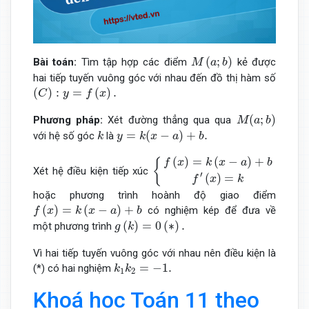
M
(
a
;
b
)
(
;
)
Bài toán:
Tìm tập hợp các điểm
kẻ được
M
a
b
hai tiếp tuyến vuông góc với nhau đến đồ thị hàm số
(
C
)
:
y
=
f
(
x
)
.
(
)
:
=
(
)
.
C
y
f
x
M
(
a
;
b
)
(
;
)
Phương pháp:
Xét đường thẳng qua qua
M
a
b
y
=
k
(
x
−
a
)
+
b
.
k
=
(
−
)
+
.
với hệ số góc
là
k
y
k
x
a
b
{
f
(
x
)
=
k
(
x
−
a
)
+
b
f
′
(
x
)
=
k
(
)
=
(
−
)
+
f
x
k
x
a
b
{
Xét hệ điều kiện tiếp xúc
′
(
)
=
f
x
k
hoặc phương trình hoành độ giao điểm
f
(
x
)
=
k
(
x
−
a
)
+
b
(
)
=
(
−
)
+
có nghiệm kép để đưa về
f
x
k
x
a
b
g
(
k
)
=
0
(
∗
)
.
(
)
=
0
(
∗
)
.
một phương trình
g
k
Vì hai tiếp tuyến vuông góc với nhau nên điều kiện là
k
1
k
2
=
−
1.
=
−
1.
(*) có hai nghiệm
k
k
1
2
Khoá học Toán 11 theo