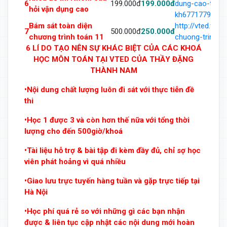
6
199.000đ
199.000đ
dung-cao-trong
hỏi vận dụng cao
kh677177966.h
Bám sát toàn diện
http://vted.vn
7
500.000đ
250.000đ
chương trình toán 11
chuong-trinh-t
6 LÍ DO TẠO NÊN SỰ KHÁC BIỆT CỦA CÁC KHOÁ
HỌC MÔN TOÁN TẠI VTED CỦA THẦY ĐẶNG
THÀNH NAM
•Nội dung chất lượng luôn đi sát với thực tiễn đề
thi
•Học 1 được 3 và còn hơn thế nữa với tổng thời
lượng cho đến 500giờ/khoá
•Tài liệu hỗ trợ & bài tập đi kèm đầy đủ, chỉ sợ học
viên phát hoảng vì quá nhiều
•Giao lưu trực tuyến hàng tuần và gặp trực tiếp tại
Hà Nội
•Học phí quá rẻ so với những gì các bạn nhận
được & liên tục cập nhật các nội dung mới hoàn