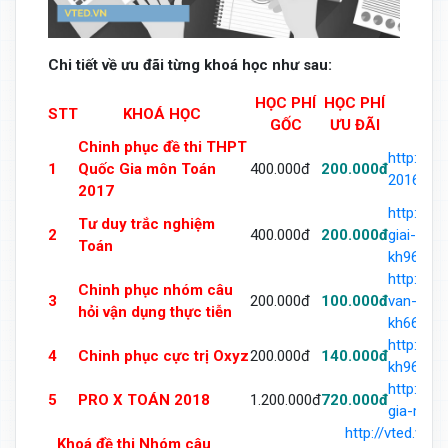
Chi tiết về ưu đãi từng khoá học như sau:
HỌC PHÍ
HỌC PHÍ
STT
KHOÁ HỌC
GỐC
ƯU ĐÃI
Chinh phục đề thi THPT
http://v
1
Quốc Gia môn Toán
400.000đ
200.000đ
2016-mo
2017
http://v
Tư duy trắc nghiệm
2
400.000đ
200.000đ
giai-toa
Toán
kh963493
http://v
Chinh phục nhóm câu
3
200.000đ
100.000đ
van-dung
hỏi vận dụng thực tiễn
kh668864
http://v
4
Chinh phục cực trị Oxyz
200.000đ
140.000đ
kh969342
http://v
5
PRO X TOÁN 2018
1.200.000đ
720.000đ
gia-mon-
http://vted.vn
Khoá đề thi Nhóm câu