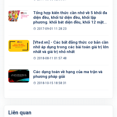
Tổng hợp kiến thức cần nhớ về 5 khối đa
diện đều, khối tứ diện đều, khối lập
phương. khối bát diện đều, khối 12 mặt
đều, khối 20 mặt đều
2017-09-01 11:28:23
[Vted.vn] - Các bất đẳng thức cơ bản cần
nhớ áp dụng trong các bài toán giá trị lớn
nhất và giá trị nhỏ nhất
2018-08-11 01:57:48
Các dạng toán về hạng của ma trận và
phương pháp giải
2018-10-15 18:58:31
Liên quan