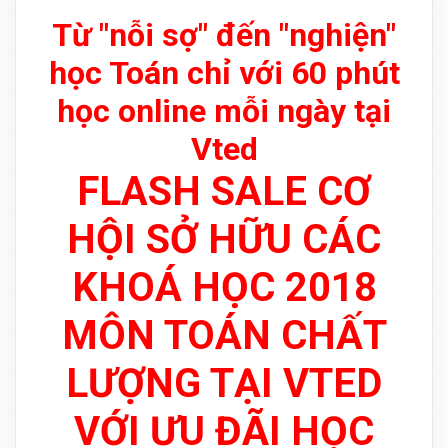
Từ "nỗi sợ" đến "nghiện"
học Toán chỉ với 60 phút
học online mỗi ngày tại
Vted
FLASH SALE CƠ
HỘI SỞ HỮU CÁC
KHOÁ HỌC 2018
MÔN TOÁN CHẤT
LƯỢNG TẠI VTED
VỚI ƯU ĐÃI HỌC