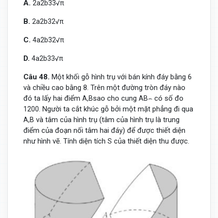
A.
2
a
2
b
3
3
√
π
B.
2
a
2
b
3
2
√
π
C.
4
a
2
b
3
2
√
π
D.
4
a
2
b
3
3
√
π
Câu 48.
Một khối gỗ hình trụ với bán kính đáy bằng 6
và chiều cao bằng 8. Trên một đường tròn đáy nào
đó ta lấy hai điểm
sao cho cung
có số đo
A
,
B
A
B
⌢
Người ta cắt khúc gỗ bởi một mặt phẳng đi qua
120
0
.
và tâm của hình trụ (tâm của hình trụ là trung
A
,
B
điểm của đoạn nối tâm hai đáy) để được thiết diện
như hình vẽ. Tính diện tích
của thiết diện thu được.
S