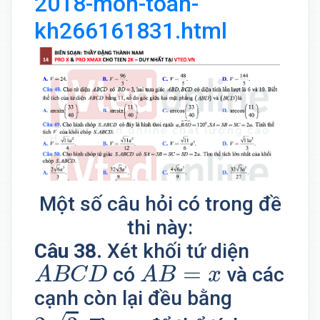
2018-mon-toan-
kh266161831.html
Một số câu hỏi có trong đề
thi này:
Câu 38.
Xét khối tứ diện
A
B
C
D
A
B
=
x
=
có
và các
A
B
C
D
A
B
x
cạnh còn lại đều bằng
2
3
.