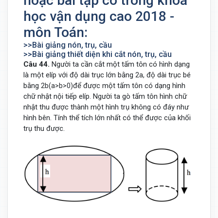
hoặc bài tập có trong khoá
học vận dụng cao 2018 -
môn Toán:
>>Bài giảng nón, trụ, cầu
>>Bài giảng thiết diện khi cắt nón, trụ, cầu
Câu 44.
Người ta cần cắt một tấm tôn có hình dạng
là một elíp với độ dài trục lớn bằng
độ dài trục bé
2
a
,
bằng
để được một tấm tôn có dạng hình
2
b
(
a
>
b
>
0
)
chữ nhật nội tiếp elíp. Người ta gò tấm tôn hình chữ
nhật thu được thành một hình trụ không có đáy như
hình bên. Tính thể tích lớn nhất có thể được của khối
trụ thu được.