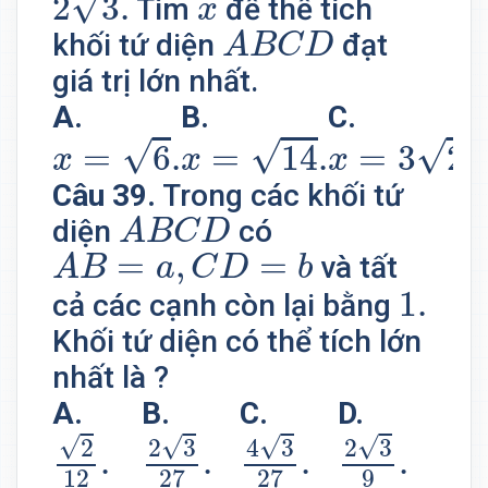
x
√
2
3
.
Tìm
để thể tích
x
A
B
C
D
khối tứ diện
đạt
A
B
C
D
giá trị lớn nhất.
A.
B.
C.
D
x
=
6
.
x
=
14
.
x
=
3
2
.
√
√
√
=
6
.
=
14
.
=
3
2
.
x
x
x
Câu 39.
Trong các khối tứ
A
B
C
D
diện
có
A
B
C
D
A
B
=
a
,
C
D
=
b
=
,
=
và tất
A
B
a
C
D
b
1.
1.
cả các cạnh còn lại bằng
Khối tứ diện có thể tích lớn
nhất là ?
A.
B.
C.
D.
2
12
.
2
3
27
.
4
3
27
.
2
3
9
.
√
√
√
√
2
3
4
3
2
3
2
.
.
.
.
9
12
27
27