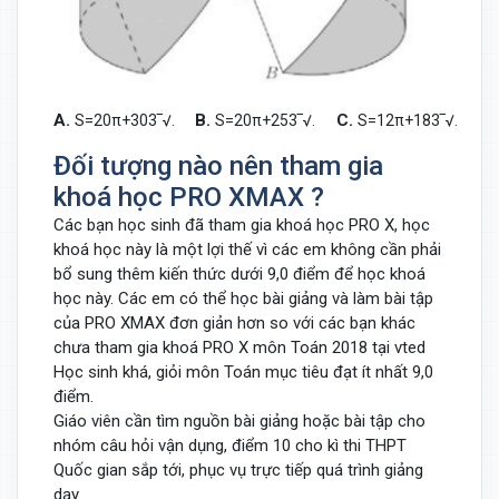
A.
B.
C.
D.
S
=
20
π
+
30
3
‾√
.
S
=
20
π
+
25
3
‾√
.
S
=
12
π
+
18
3
‾√
.
Đối tượng nào nên tham gia
khoá học PRO XMAX ?
Các bạn học sinh đã tham gia khoá học PRO X, học
khoá học này là một lợi thế vì các em không cần phải
bổ sung thêm kiến thức dưới 9,0 điểm để học khoá
học này. Các em có thể học bài giảng và làm bài tập
của PRO XMAX đơn giản hơn so với các bạn khác
chưa tham gia khoá PRO X môn Toán 2018 tại vted
Học sinh khá, giỏi môn Toán mục tiêu đạt ít nhất 9,0
điểm.
Giáo viên cần tìm nguồn bài giảng hoặc bài tập cho
nhóm câu hỏi vận dụng, điểm 10 cho kì thi THPT
Quốc gian sắp tới, phục vụ trực tiếp quá trình giảng
dạy