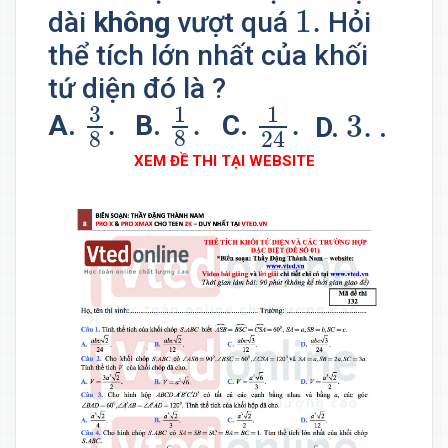
1.
1.
dài
không
vượt quá
Hỏi
thể tích lớn nhất của khối
tứ diện đó là ?
3
8
.
1
8
.
1
24
.
3.
1
3
1
.
.
.
3.
B.
C.
A.
D.
.
8
8
24
XEM ĐỀ THI TẠI WEBSITE