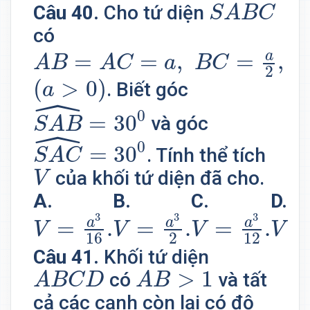
S
A
B
C
Câu 40.
Cho tứ diện
S
A
B
C
có
A
B
=
A
C
=
a
,
B
C
=
a
2
,
S
A
=
a
3
a
=
=
,
=
,
A
B
A
C
a
B
C
S
2
(
a
>
0
)
(
>
0
)
. Biết góc
a
ˆ
S
A
B
^
=
30
0
0
=
30
và góc
S
A
B
ˆ
S
A
C
^
=
30
0
0
=
30
. Tính thể tích
S
A
C
V
của khối tứ diện đã cho.
V
A.
B.
C.
D.
V
=
a
3
16
.
V
=
a
3
2
.
V
=
a
3
12
.
V
=
a
3
3
3
a
a
a
=
.
=
.
=
.
V
V
V
V
16
2
12
Câu 41.
Khối tứ diện
A
B
C
D
A
B
>
1
>
1
có
và tất
A
B
C
D
A
B
cả các cạnh còn lại có độ