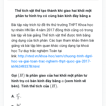
Thể tích vật thể tạo thành khi giao hai khối một
phần tư hình trụ có cùng bán kính đáy bằng a
Bài tập này trích từ đề thi thử trường THPT Khoa học
tự nhiên HN lần 4 năm 2017 đồng thời cũng có trong
bài tập về bài giảng Thể tích vật thể được tính bằng
ứng dụng của tích phân. Các bạn tham khảo thêm bài
giảng và bài tập liên quan khác cùng dạng tại khoá
học Tư duy trắc nghiệm Toán tại
link:
http://vted.vn/khoa-hoc/xem/chuong-trinh-dgnl-
hoc-va-giai-toan-trac-nghiem-thpt-quoc-gia-2017-
kh963493378.html
(
H
)
(
)
Gọi
là phần giao của hai khối một phần tư
H
a
hình trụ có bán kính đáy bằng
(xem hình vẽ
a
(
H
)
.
(
)
.
bên). Tính thể tích của
H
a
3
2
.
3
a
.
A.
2
3
a
3
4
.
3
3
a