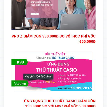
PRO Z GIẢM CÒN 300.000Đ SO VỚI HỌC PHÍ GỐC
600.000Đ
ỨNG DỤNG THỦ THUẬT CASIO GIẢM CÒN
150.000Đ SO VỚI HỌC PHÍ GỐC 300.000Đ