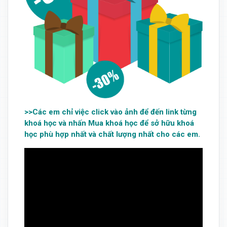
>>Các em chỉ việc click vào ảnh để đến link từng
khoá học và nhấn Mua khoá học để sở hữu khoá
học phù hợp nhất và chất lượng nhất cho các em.