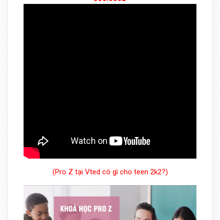
(Pro Z tại Vted có gì cho teen 2k2?)