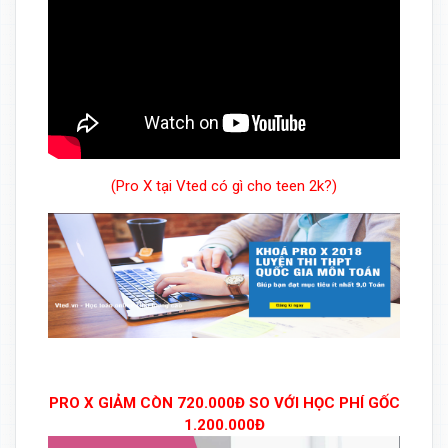
(Pro X tại Vted có gì cho teen 2k?)
PRO X GIẢM CÒN 720.000Đ SO VỚI HỌC PHÍ GỐC
1.200.000Đ