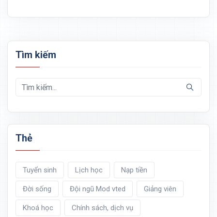
Tìm kiếm
Thẻ
Tuyển sinh
Lịch học
Nạp tiền
Đời sống
Đội ngũ Mod vted
Giảng viên
Khoá học
Chính sách, dịch vụ