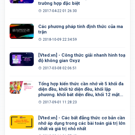
trường hợp đặc biệt
2017-04-22 01:26:30
Các phương pháp tính định thức của ma
trận
2018-10-09 22:34:59
[Vted.vn] - Công thức giải nhanh hình toạ
độ không gian Oxyz
2017-03-08 02:06:51
Tổng hợp kiến thức cần nhớ về 5 khối đa
diện đều, khối tứ diện đều, khối lập
phương. khối bát diện đều, khối 12 mặt
đều, khối 20 mặt đều
2017-09-01 11:28:23
[Vted.vn] - Các bất đẳng thức cơ bản cần
nhớ áp dụng trong các bài toán giá trị lớn
nhất và giá trị nhỏ nhất