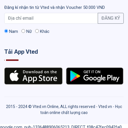
Đăng kí nhận tin từ Vted và nhận Voucher 50.000 VND
ĐĂNG KÝ
Nam
Nữ
Khác
Tải App Vted
2015 - 2024 © Vted.vn Online, ALL rights reserved - Vted.vn - Học
toán online chất lượng cao
google.com, pub-1336488906065213, DIRECT, f08c47fec0942fa0