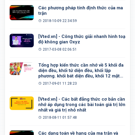
Các phương pháp tính định thức của ma
trận
2018-10-09 22:34:59
[Vted.vn] - Công thức giải nhanh hình toạ
độ không gian Oxyz
2017-03-08 02:06:51
Tổng hợp kiến thức cần nhớ về 5 khối đa
diện đều, khối tứ diện đều, khối lập
phương. khối bát diện đều, khối 12 mặt
đều, khối 20 mặt đều
2017-09-01 11:28:23
[Vted.vn] - Các bất đẳng thức cơ bản cần
nhớ áp dụng trong các bài toán giá trị lớn
nhất và giá trị nhỏ nhất
2018-08-11 01:57:48
Các dạng toán về hạng của ma trận và