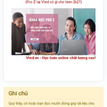
(Pro Z tại Vted có gì cho teen 2k2?)
Vted.vn - Học toán online chất lượng cao!
Ghi chú
Quý thầy, cô hoặc bạn đọc muốn đóng góp tài liệu cho