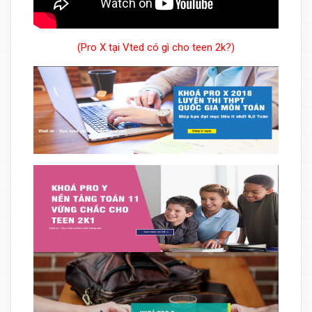
(Pro X tại Vted có gì cho teen 2k?)