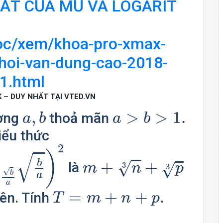
ẤT CỦA MŨ VÀ LOGARIT
hoc/xem/khoa-pro-xmax-
hoi-van-dung-cao-2018-
1.html
 – DUY NHẤT TẠI VTED.VN
a
,
b
a
>
b
>
1.
,
>
>
1.
ương
thoả mãn
a
b
a
b
biểu thức
b
a
)
2
2
)
m
+
n
3
+
p
3
√
g
+
+
b
√
là
√
3
m
n
p
3
√
b
a
a
T
=
m
+
n
+
p
.
=
+
+
.
ên. Tính
T
m
n
p