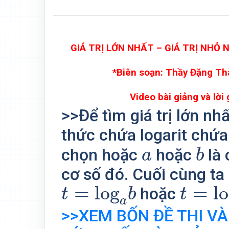
GIÁ TRỊ LỚN NHẤT – GIÁ TRỊ NHỎ 
*Biên soạn: Thầy Đặng Th
Video bài giảng và lời g
>>Để tìm giá trị lớn nhấ
thức chứa logarit chứa
b
a
chọn hoặc
hoặc
là 
a
b
cơ số đó. Cuối cùng t
t
=
log
a
b
t
=
log
=
log
=
l
hoặc
t
b
t
a
>>XEM BỐN ĐỀ THI VÀ