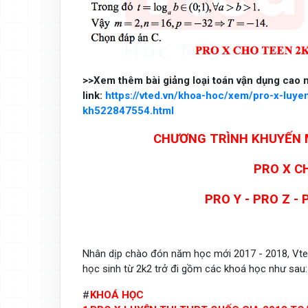
>>Xem thêm bài giảng loại toán vận dụng cao n
link:
https://vted.vn/khoa-hoc/xem/pro-x-luye
kh522847554.html
CHƯƠNG TRÌNH KHUYẾN 
PRO X CH
PRO Y - PRO Z -
Nhân dịp chào đón năm học mới 2017 - 2018, Vt
học sinh từ 2k2 trở đi gồm các khoá học như sau:
#
KHOÁ HỌC