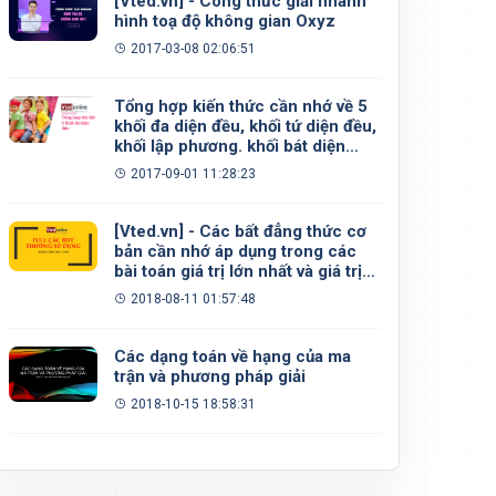
[Vted.vn] - Công thức giải nhanh
hình toạ độ không gian Oxyz
2017-03-08 02:06:51
Tổng hợp kiến thức cần nhớ về 5
khối đa diện đều, khối tứ diện đều,
khối lập phương. khối bát diện
đều, khối 12 mặt đều, khối 20 mặt
2017-09-01 11:28:23
đều
[Vted.vn] - Các bất đẳng thức cơ
bản cần nhớ áp dụng trong các
bài toán giá trị lớn nhất và giá trị
nhỏ nhất
2018-08-11 01:57:48
Các dạng toán về hạng của ma
trận và phương pháp giải
2018-10-15 18:58:31