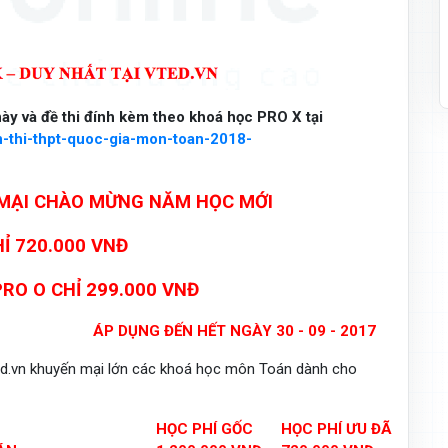
ày và đề thi đính kèm theo khoá học PRO X tại
n-thi-thpt-quoc-gia-mon-toan-2018-
MẠI CHÀO MỪNG NĂM HỌC MỚI
Ỉ 720.000 VNĐ
 PRO O CHỈ 299.000 VNĐ
ÁP DỤNG ĐẾN HẾT NGÀY 30 - 09 - 2017
ed.vn khuyến mại lớn các khoá học môn Toán dành cho
HỌC PHÍ GỐC
HỌC PHÍ ƯU ĐÃI