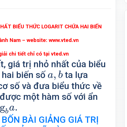
NHẤT BIỂU THỨC LOGARIT CHỨA HAI BIẾN
ành Nam – website:
www.vted.vn
iải chi tiết chỉ có tại vted.vn
t, giá trị nhỏ nhất của biểu
a
,
b
,
 hai biến số
ta lựa
a
b
cơ số và đưa biểu thức về
a được một hàm số với ẩn
b
a
.
og
.
a
b
 BỐN BÀI GIẢNG GIÁ TRỊ