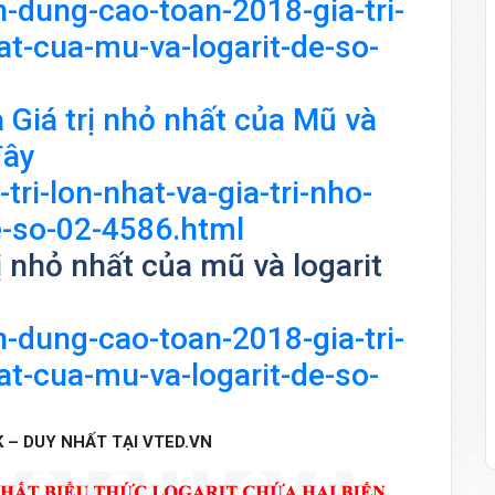
an-dung-cao-toan-2018-gia-tri-
hat-cua-mu-va-logarit-de-so-
và Giá trị nhỏ nhất của Mũ và
đây
-tri-lon-nhat-va-gia-tri-nho-
e-so-02-4586.html
rị nhỏ nhất của mũ và logarit
an-dung-cao-toan-2018-gia-tri-
hat-cua-mu-va-logarit-de-so-
 – DUY NHẤT TẠI VTED.VN