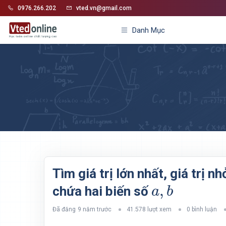
0976.266.202
vted.vn@gmail.com
Danh Mục
Tìm giá trị lớn nhất, giá trị 
a
,
b
,
chứa hai biến số
a
b
Đã đăng
9 năm trước
41.578 lượt xem
0 bình luận