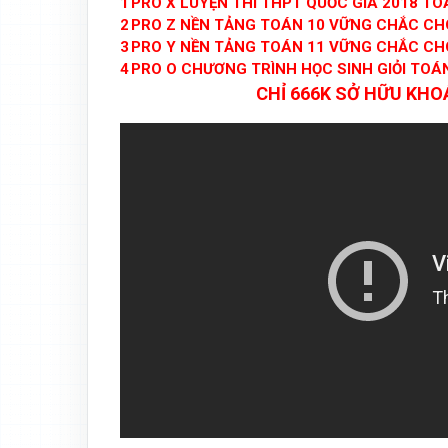
1
PRO X LUYỆN THI THPT QUỐC GIA 2018 TO
2
PRO Z NỀN TẢNG TOÁN 10 VỮNG CHẮC CH
3
PRO Y NỀN TẢNG TOÁN 11 VỮNG CHẮC CH
4
PRO O CHƯƠNG TRÌNH HỌC SINH GIỎI TOÁ
CHỈ 666K SỞ HỮU KHOÁ