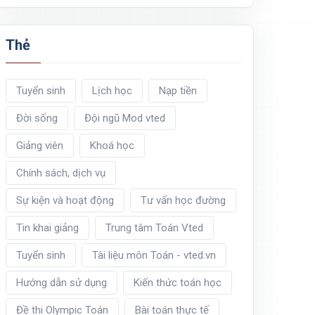
Thẻ
Tuyển sinh
Lịch học
Nạp tiền
Đời sống
Đội ngũ Mod vted
Giảng viên
Khoá học
Chính sách, dịch vụ
Sự kiện và hoạt động
Tư vấn học đường
Tin khai giảng
Trung tâm Toán Vted
Tuyển sinh
Tài liệu môn Toán - vted.vn
Hướng dẫn sử dụng
Kiến thức toán học
Đề thi Olympic Toán
Bài toán thực tế