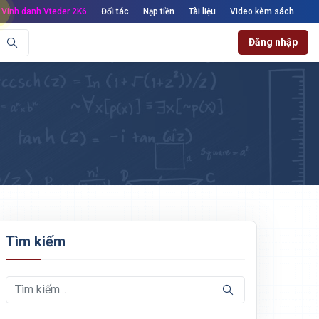
Vinh danh Vteder 2K6
Đối tác
Nạp tiền
Tài liệu
Video kèm sách
Đăng nhập
Tìm kiếm