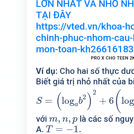
LỚN NHẤT VÀ NHỎ NH
TẠI ĐÂY
https://vted.vn/khoa-
chinh-phuc-nhom-cau-
mon-toan-kh26616183
PRO X CHO TEEN 2K
Ví dụ:
Cho hai số thực d
Biết giá trị nhỏ nhất của 
S
=
(
log
a
b
2
)
2
+
6
(
log
b
a
2
(
(
)
2
=
log
+
6
lo
S
b
a
m
,
n
,
p
,
,
với
là các số nguy
m
n
p
T
=
−
1.
=
−
1.
A.
T