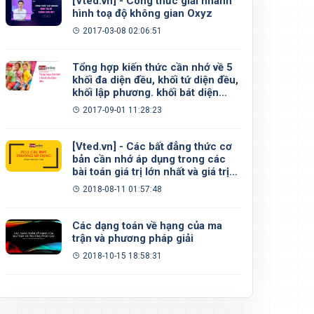
[Vted.vn] - Công thức giải nhanh
hình toạ độ không gian Oxyz
2017-03-08 02:06:51
Tổng hợp kiến thức cần nhớ về 5
khối đa diện đều, khối tứ diện đều,
khối lập phương. khối bát diện
đều, khối 12 mặt đều, khối 20 mặt
2017-09-01 11:28:23
đều
[Vted.vn] - Các bất đẳng thức cơ
bản cần nhớ áp dụng trong các
bài toán giá trị lớn nhất và giá trị
nhỏ nhất
2018-08-11 01:57:48
Các dạng toán về hạng của ma
trận và phương pháp giải
2018-10-15 18:58:31