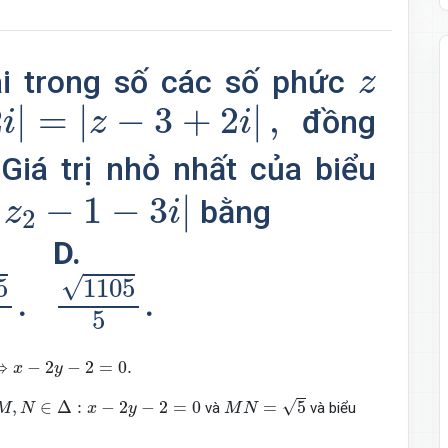
z
i trong số các số phức
z
|
z
−
3
+
2
i
|
,
2
|
=
|
−
3
+
2
|
,
đồng
i
z
i
Giá trị nhỏ nhất của biểu
1
−
3
i
|
|
−
1
−
3
|
bằng
z
i
2
D.
5
5
.
1105
5
.
√
5
1105
.
.
5
.
⇔
−
2
−
2
=
0.
x
y
M
N
=
5
M
,
N
∈
Δ
:
x
−
2
y
−
2
=
0
√
,
∈
Δ
:
−
2
−
2
=
0
=
5
và
và biểu
M
N
x
y
M
N