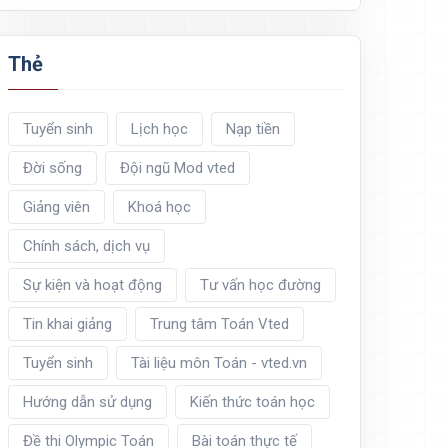
Thẻ
Tuyển sinh
Lịch học
Nạp tiền
Đời sống
Đội ngũ Mod vted
Giảng viên
Khoá học
Chính sách, dịch vụ
Sự kiện và hoạt động
Tư vấn học đường
Tin khai giảng
Trung tâm Toán Vted
Tuyển sinh
Tài liệu môn Toán - vted.vn
Hướng dẫn sử dụng
Kiến thức toán học
Đề thi Olympic Toán
Bài toán thực tế