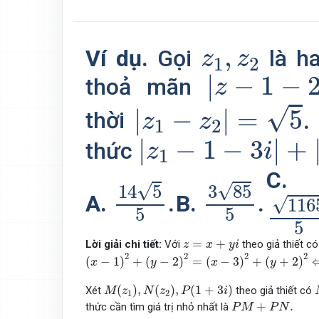
z
1
,
z
2
,
Ví dụ.
Gọi
là ha
z
z
1
2
|
z
−
1
−
2
i
|
=
|
−
1
−
thoả mãn
z
|
z
1
−
z
2
|
=
5
.
√
|
−
|
=
5
.
thời
z
z
1
2
|
z
1
−
1
−
3
i
|
+
|
z
2
−
|
−
1
−
3
|
+
thức
z
i
1
14
5
5
.
3
85
5
.
C.
116
√
√
14
5
3
85
.
.
A.
B.
√
116
5
5
5
z
=
x
+
y
i
=
+
Lời giải chi tiết:
Với
theo giả thiết có
z
x
y
i
(
x
−
1
)
2
+
(
y
−
2
)
2
=
(
x
−
3
)
2
+
(
y
+
2
)
2
⇔
x
−
2
y
−
2
=
0
2
2
2
2
(
−
1
)
+
(
−
2
)
=
(
−
3
)
+
(
+
2
)
x
y
x
y
M
(
z
1
)
,
N
(
z
2
)
,
P
(
1
+
3
i
)
(
)
,
(
)
,
(
1
+
3
)
Xét
theo giả thiết có
M
z
N
z
P
i
1
2
P
M
+
P
N
.
+
.
thức cần tìm giá trị nhỏ nhất là
P
M
P
N