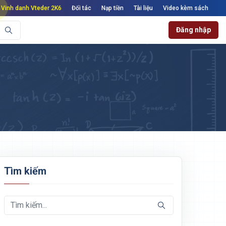
Vinh danh Vteder 2K6
Đối tác
Nạp tiền
Tài liệu
Video kèm sách
Đăng nhập
Tìm kiếm