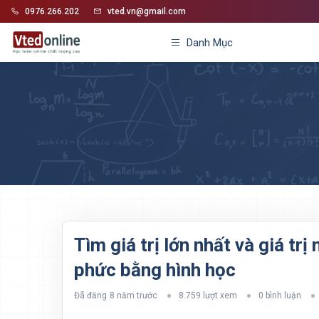
0976.266.202
vted.vn@gmail.com
Danh Mục
Tìm giá trị lớn nhất và giá t
phức bằng hình học
Đã đăng
8 năm trước
8.759 lượt xem
0 bình luận