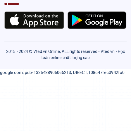
2015 - 2024 © Vted.vn Online, ALL rights reserved - Vted.vn - Học
toán online chất lượng cao
google.com, pub-1336488906065213, DIRECT, f08c47fec0942fa0