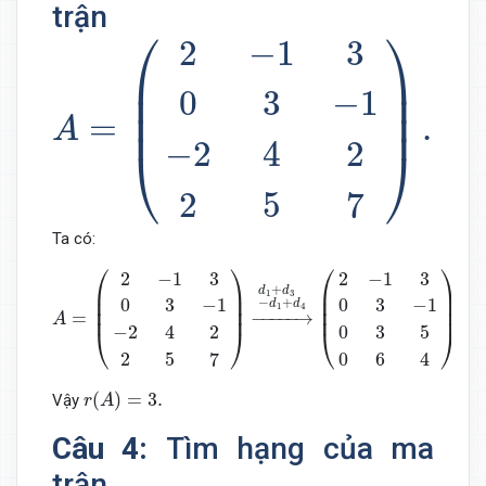
trận
A
=
(
2
−
1
3
0
3
−
1
−
2
4
2
2
5
7
)
.
⎛
⎞
2
−
1
3
⎜

⎟

⎜

⎟

0
3
−
1
⎜
⎟
=
.
A
−
2
4
2
⎝
⎠
2
5
7
Ta có:
A
=
(
2
−
1
3
0
3
−
1
−
2
4
2
2
5
7
)
→
d
1
+
d
3
−
d
1
+
d
4
(
2
−
1
3
0
3
−
1
⎛
⎞
⎛
⎞
2
−
1
3
2
−
1
3
+
−
⎜

⎟

⎜

⎟

d
d
1
3
⎜

⎟

⎜

⎟

0
3
−
1
0
3
−
1
−
+
−
d
d
1
4
⎜
⎟
⎜
⎟
=
−
−−−−
→
−
−
A
−
2
4
2
0
3
5
⎝
⎠
⎝
⎠
2
5
7
0
6
4
r
(
A
)
=
3.
(
)
=
3.
Vậy
r
A
Câu 4:
Tìm hạng của ma
trận