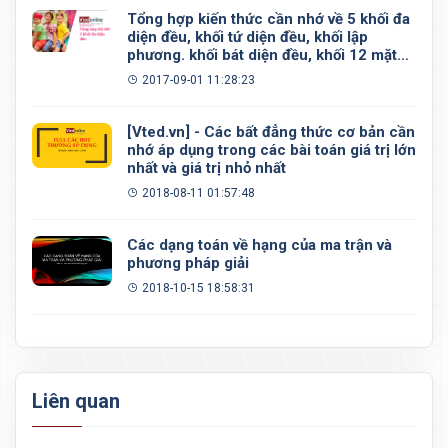
Tổng hợp kiến thức cần nhớ về 5 khối đa
diện đều, khối tứ diện đều, khối lập
phương. khối bát diện đều, khối 12 mặt
đều, khối 20 mặt đều
2017-09-01 11:28:23
[Vted.vn] - Các bất đẳng thức cơ bản cần
nhớ áp dụng trong các bài toán giá trị lớn
nhất và giá trị nhỏ nhất
2018-08-11 01:57:48
Các dạng toán về hạng của ma trận và
phương pháp giải
2018-10-15 18:58:31
Liên quan