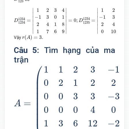
123
D
1234
1234
=
|
1
2
3
4
−
1
3
0
1
2
4
1
8
1
7
6
9
|
=
0
;
D
1235
1234
1
2
3
4
1
2
3
∣
∣
∣
∣

∣

∣

−
1
3
0
1
−
1
3
0
∣

∣

∣

1234
1234
=
=
0
;
=
D
D
∣

∣

∣

1235
1234
2
4
1
8
2
4
1
∣
∣
∣
∣
∣
∣
1
7
6
9
0
10
1
r
(
A
)
=
3.
(
)
=
3.
Vậy
r
A
Câu 5:
Tìm hạng của ma
trận
A
=
(
1
1
2
3
−
1
0
2
1
2
2
0
0
3
3
−
3
0
⎛
1
1
2
3
−
1
⎜

⎟
0
2
1
2
2
⎜

⎟
⎜

⎟
⎜

⎟
0
0
3
3
−
3
⎜

⎟
=
⎜

⎟
A
⎜

⎟
0
0
0
4
0
⎜
1
3
6
12
−
2