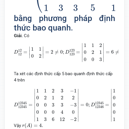
⎝
1
3
3
5
1
bằng phương pháp định
thức bao quanh.
Giải.
Có
D
12
12
=
|
1
1
0
2
|
=
2
≠
0
;
D
123
123
=
|
1
1
2
0
2
1
0
0
3
|
=
6
≠
0
;
D
1
∣
∣
1
1
2
∣
∣
1
1
∣

∣

12
123
=
=
2
≠
0
;
=
=
6
≠
0
;
0
2
1
∣
∣
D
D
∣
∣
12
123
∣
∣
0
2
∣
∣
0
0
3
Ta xét các định thức cấp 5 bao quanh định thức cấp
4 trên
D
12345
12345
=
|
1
1
2
3
−
1
0
2
1
2
2
0
0
3
3
−
3
0
0
0
4
0
1
3
6
12
1
1
2
3
−
1
1
1
∣
∣
∣
∣

∣

∣

0
2
1
2
2
0
2
∣

∣

∣

12345
12345
=
=
0
;
=
0
0
3
3
−
3
0
0
∣

∣

∣

D
D
12345
12346
∣

∣

∣

0
0
0
4
0
0
0
∣
∣
∣
∣
∣
∣
1
3
6
12
−
2
1
3
r
(
A
)
=
4.
(
)
=
4.
Vậy
r
A