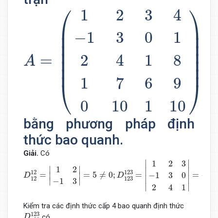
A
=
(
1
2
3
4
−
1
3
0
1
2
4
1
8
1
7
6
9
0
⎛
⎞
1
2
3
4
⎜

⎟

⎜

⎟

−
1
3
0
1
⎜

⎟

⎜

⎟

⎜

⎟

=
2
4
1
8
A
⎜
⎟
1
7
6
9
⎝
⎠
0
10
1
10
bằng phương pháp định
thức bao quanh.
Giải.
Có
D
12
12
=
|
1
2
−
1
3
|
=
5
≠
0
;
D
123
123
=
|
1
2
3
−
1
3
0
2
4
1
|
=
−
25
∣
∣
1
2
3
∣
∣
1
2
∣

∣

12
123
=
=
5
≠
0
;
=
=
−
25
−
1
3
0
∣
∣
D
D
∣
∣
12
123
∣
∣
−
1
3
∣
∣
2
4
1
Kiểm tra các định thức cấp 4 bao quanh định thức
D
123
123
123
có
D