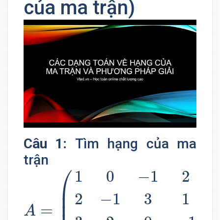
của ma trận)
Câu 1:
Tìm hạng của ma
trận
A
=
(
1
0
−
1
2
−
1
2
−
1
3
1
3
3
2
0
−
1
⎛
1
0
−
1
2
⎜

⎜

2
−
1
3
1
=
A