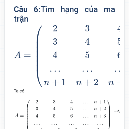
Câu 6:
Tìm hạng của ma
trận
A
=
(
2
3
4
.
.
.
n
+
1
3
4
5
.
.
.
n
+
2
4
5
6
.
⎛
2
3
4
⎜

⎜

3
4
5
⎜

⎜

⎜

=
4
5
6
A
⎜
.
.
.
.
.
.
.
.
.
⎝
+
1
+
2
+
n
n
n
Ta có
A
=
(
2
3
4
.
.
.
n
+
1
3
4
5
.
.
.
n
+
2
4
5
6
.
.
.
n
+
3
.
.
.
.
.
.
.
.
.
.
.
.
.
.
.
n
+
1
n
+
2
n
+
3
.
.
⎛
⎞
2
3
4
.
.
.
+
1
n
⎜

⎟

3
4
5
.
.
.
+
2
⎜

⎟

n
⎜

⎟

−
+
d
d
⎜

⎟

+
1
i
i
=
−
−−−−−
⎜

⎟

4
5
6
.
.
.
+
3
A
n
⎜
⎟
.
.
.
.
.
.
.
.
.
.
.
.
.
.
.
⎝
⎠