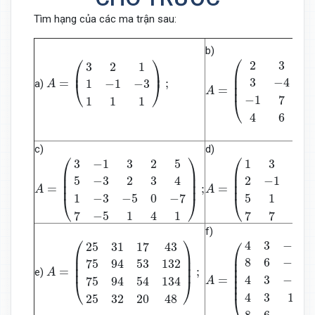
Tìm hạng của các ma trận sau:
b)
A
=
(
2
3
−
1
4
3
−
4
2
−
1
−
1
A
=
(
3
2
1
1
−
1
−
3
1
1
1
)
;
⎛
⎛
⎞
2
3
−
3
2
1
⎜
⎟
⎜

⎜

3
−
4
2
=
;
1
−
1
−
3
a)
⎝
⎠
A
⎜
=
A
−
1
7
−
⎝
1
1
1
4
6
−
c)
d)
A
=
(
3
−
1
3
2
5
5
−
3
2
3
4
1
−
3
−
5
0
−
7
7
−
A
5
=
1
(
4
1
1
3
)
5
;
−
1
2
−
1
−
3
4
5
1
⎛
⎞
⎛
3
−
1
3
2
5
1
3
5
⎜

⎟

⎜

⎜

⎟

⎜

5
−
3
2
3
4
2
−
1
−
3
⎜
⎟
⎜
=
;
=
A
A
1
−
3
−
5
0
−
7
5
1
−
1
⎝
⎠
⎝
7
−
5
1
4
1
7
7
9
f)
A
=
(
4
3
−
5
2
3
8
6
−
7
4
2
4
A
=
(
25
31
17
43
75
94
53
132
75
94
54
134
25
32
20
48
)
;
⎛
⎞
⎛
4
3
−
5
25
31
17
43
⎜

⎟

⎜

⎜

⎟

8
6
−
7
⎜

75
94
53
132
⎜

⎜
⎟
=
;
e)
A
⎜

=
⎜

4
3
−
8
75
94
54
134
A
⎝
⎠
⎜
4
3
1
25
32
20
48
⎝