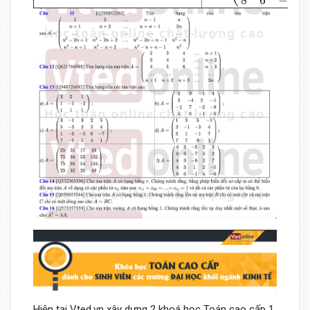
8
6
−
1
Hiện tại Vted.vn xây dựng 2 khoá học Toán cao cấp 1