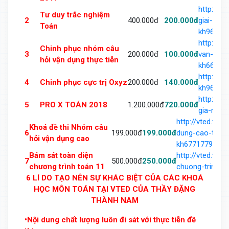
http://v
Tư duy trắc nghiệm
2
400.000đ
200.000đ
giai-toa
Toán
kh963493
http://v
Chinh phục nhóm câu
3
200.000đ
100.000đ
van-dung
hỏi vận dụng thực tiễn
kh668864
http://v
4
Chinh phục cực trị Oxyz
200.000đ
140.000đ
kh969342
http://v
5
PRO X TOÁN 2018
1.200.000đ
720.000đ
gia-mon-
http://vted.vn
Khoá đề thi Nhóm câu
6
199.000đ
199.000đ
dung-cao-trong
hỏi vận dụng cao
kh677177966.h
Bám sát toàn diện
http://vted.vn
7
500.000đ
250.000đ
chương trình toán 11
chuong-trinh-t
6 LÍ DO TẠO NÊN SỰ KHÁC BIỆT CỦA CÁC KHOÁ
HỌC MÔN TOÁN TẠI VTED CỦA THẦY ĐẶNG
THÀNH NAM
•Nội dung chất lượng luôn đi sát với thực tiễn đề