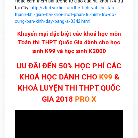
Hoặc xem thêm bài tương tự giao của hai khối 1/4 trụ
tại đây:
http://vted.vn/tin-tuc/the-tich-vat-the-tao-
thanh-khi-giao-hai-khoi-mot-phan-tu-hinh-tru-co-
cung-ban-kinh-day-bang-a-3342.html
Khuyến mại đặc biệt các khoá học môn
Toán thi THPT Quốc Gia dành cho học
sinh K99 và học sinh K2000
ƯU ĐÃI ĐẾN 50% HỌC PHÍ CÁC
KHOÁ HỌC DÀNH CHO
K99
&
KHOÁ LUYỆN THI THPT QUỐC
GIA 2018
PRO X