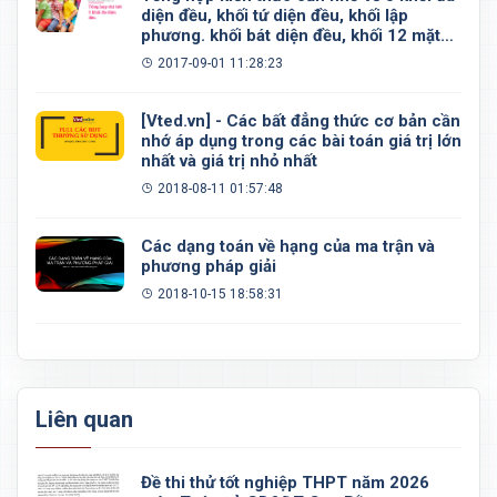
diện đều, khối tứ diện đều, khối lập
phương. khối bát diện đều, khối 12 mặt
đều, khối 20 mặt đều
2017-09-01 11:28:23
[Vted.vn] - Các bất đẳng thức cơ bản cần
nhớ áp dụng trong các bài toán giá trị lớn
nhất và giá trị nhỏ nhất
2018-08-11 01:57:48
Các dạng toán về hạng của ma trận và
phương pháp giải
2018-10-15 18:58:31
Liên quan
Đề thi thử tốt nghiệp THPT năm 2026