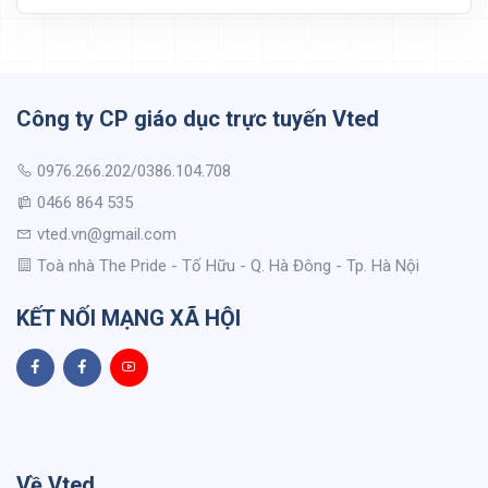
Công ty CP giáo dục trực tuyến Vted
0976.266.202/0386.104.708
0466 864 535
vted.vn@gmail.com
Toà nhà The Pride - Tố Hữu - Q. Hà Đông - Tp. Hà Nội
KẾT NỐI MẠNG XÃ HỘI
Về Vted