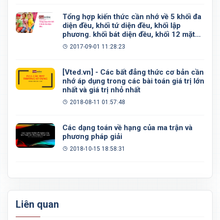
Tổng hợp kiến thức cần nhớ về 5 khối đa
diện đều, khối tứ diện đều, khối lập
phương. khối bát diện đều, khối 12 mặt
đều, khối 20 mặt đều
2017-09-01 11:28:23
[Vted.vn] - Các bất đẳng thức cơ bản cần
nhớ áp dụng trong các bài toán giá trị lớn
nhất và giá trị nhỏ nhất
2018-08-11 01:57:48
Các dạng toán về hạng của ma trận và
phương pháp giải
2018-10-15 18:58:31
Liên quan