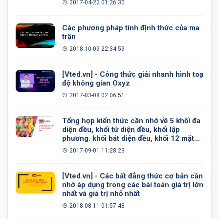
2017-04-22 01:26:30
Các phương pháp tính định thức của ma
trận
2018-10-09 22:34:59
[Vted.vn] - Công thức giải nhanh hình toạ
độ không gian Oxyz
2017-03-08 02:06:51
Tổng hợp kiến thức cần nhớ về 5 khối đa
diện đều, khối tứ diện đều, khối lập
phương. khối bát diện đều, khối 12 mặt
đều, khối 20 mặt đều
2017-09-01 11:28:23
[Vted.vn] - Các bất đẳng thức cơ bản cần
nhớ áp dụng trong các bài toán giá trị lớn
nhất và giá trị nhỏ nhất
2018-08-11 01:57:48