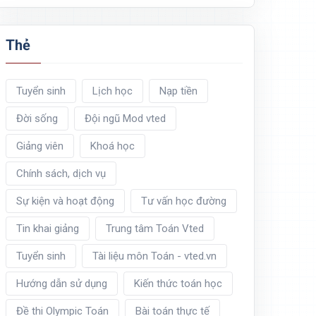
Thẻ
Tuyển sinh
Lịch học
Nạp tiền
Đời sống
Đội ngũ Mod vted
Giảng viên
Khoá học
Chính sách, dịch vụ
Sự kiện và hoạt động
Tư vấn học đường
Tin khai giảng
Trung tâm Toán Vted
Tuyển sinh
Tài liệu môn Toán - vted.vn
Hướng dẫn sử dụng
Kiến thức toán học
Đề thi Olympic Toán
Bài toán thực tế