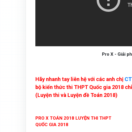
Pro X - Giải p
Hãy nhanh tay liên hệ với các anh chị
CT
bộ kiến thức thi THPT Quốc gia 2018 ch
(Luyện thi và Luyện đề Toán 2018)
PRO X TOÁN 2018 LUYỆN THI THPT
QUỐC GIA 2018