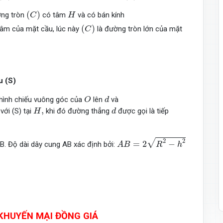
(
C
)
H
(
)
ường tròn
có tâm
và có bán kính
C
H
(
C
)
(
)
tâm của mặt cầu, lúc này
là đường tròn lớn của mặt
C
u (S)
O
d
hình chiếu vuông góc của
lên
và
O
d
H
,
d
,
 với (S) tại
khi đó đường thẳng
được gọi là tiếp
H
d
A
B
=
2
R
2
−
h
2
√
2
2
=
2
−
A,B. Độ dài dây cung AB xác định bởi:
A
B
R
h
KHUYẾN MẠI ĐỒNG GIÁ