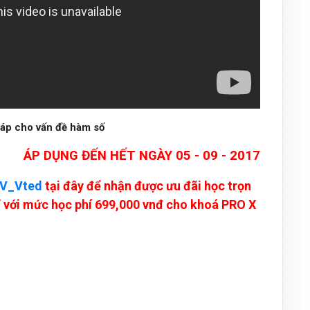
háp cho vấn đề hàm số
ÁP DỤNG ĐẾN HẾT NGÀY 05 - 09 - 2017
V_Vted
tại đây để nhận được ưu đãi học trọn
ỉ với mức học phí 699,000 vnđ cho khoá PRO X