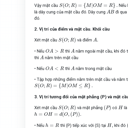
S
(
O
;
R
)
=
{
M
|
O
M
=
R
}
.
(
;
)
=
{
|
=
}
.
Vậy mặt cầu
Nếu 
S
O
R
M
O
M
R
A
B
là dây cung của mặt cầu đó. Dây cung
đi qua
A
B
đó.
2. Vị trí của điểm và mặt cầu. Khối cầu
S
(
O
;
R
)
A
.
(
;
)
.
Xét mặt cầu
và điểm
S
O
R
A
O
A
>
R
A
>
• Nếu
thì
nằm ngoài mặt cầu, khi đó 
O
A
R
A
A
thì
nằm trên mặt cầu
A
O
A
<
R
A
<
• Nếu
thì
nằm trong mặt cầu
O
A
R
A
• Tập hợp những điểm nằm trên mặt cầu và nằm tr
S
(
O
;
R
)
=
{
M
|
O
M
≤
R
}
.
(
;
)
=
{
|
≤
}
.
S
O
R
M
O
M
R
3. Vị trí tương đối của mặt phẳng (P) và mặt cầ
S
(
O
;
R
)
(
P
)
H
(
;
)
(
)
Xét mặt cầu
và mặt phẳng
có
là
S
O
R
P
H
h
=
O
H
=
d
(
O
,
(
P
)
)
.
=
=
(
,
(
)
)
.
h
O
H
d
O
P
h
=
R
H
,
=
,
• Nếu
thì (P) tiếp xúc với (S) tại
khi đó
h
R
H