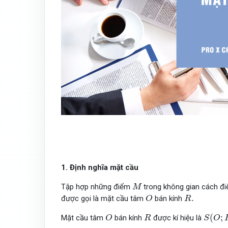
1. Định nghĩa mặt cầu
M
Tập hợp những điểm
trong không gian cách đ
M
O
R
.
.
được gọi là mặt cầu tâm
bán kính
O
R
O
S
(
O
;
R
R
(
;
Mặt cầu tâm
bán kính
được kí hiệu là
O
R
S
O