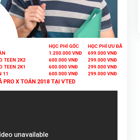
HỌC PHÍ GỐC
HỌC PHÍ ƯU ĐÃI
ÁN
1.200.000 VNĐ
699.000 VNĐ
O TEEN 2K2
600.000 VNĐ
299.000 VNĐ
O TEEN 2K1
600.000 VNĐ
299.000 VNĐ
N 11
600.000 VNĐ
299.000 VNĐ
 PRO X TOÁN 2018 TẠI VTED