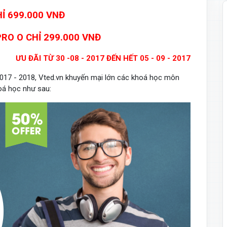
Ỉ 699.000 VNĐ
 PRO O CHỈ 299.000 VNĐ
ƯU ĐÃI TỪ 30 -08 - 2017 ĐẾN HẾT 05 - 09 - 2017
17 - 2018, Vted.vn khuyến mại lớn các khoá học môn
oá học như sau: