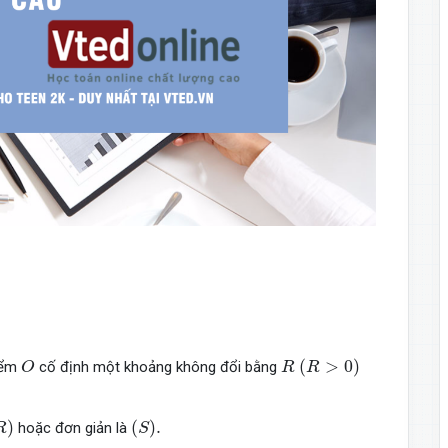
O
R
(
R
>
0
)
(
>
0
)
iểm
cố định một khoảng không đổi bằng
O
R
R
)
(
S
)
.
)
(
)
.
hoặc đơn giản là
R
S