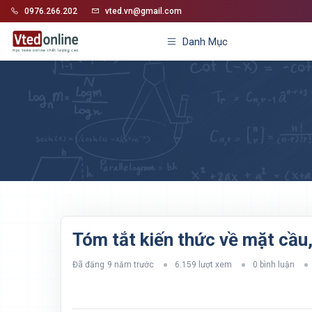
0976.266.202
vted.vn@gmail.com
Danh Mục
Tóm tắt kiến thức về mặt cầu,
Đã đăng
9 năm trước
6.159 lượt xem
0 bình luận