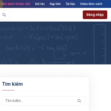
Vinh danh Vteder 2K6
Đối tác
Nạp tiền
Tài liệu
Video kèm sách
Đăng nhập
Tìm kiếm