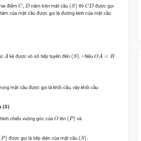
C
,
D
(
S
)
C
D
,
(
)
hai điểm
nằm trên mặt cầu
thì
được gọi
C
D
S
C
D
 tâm của mặt cầu được gọi là đường kính của mặt cầu
A
(
S
)
.
O
A
=
R
(
)
.
=
từ
kẻ được vô số tiếp tuyến đến
• Nếu
A
S
O
A
R
ong mặt cầu được gọi là khối cầu, vậy khối cầu
u (S)
O
(
P
)
(
)
 hình chiếu vuông góc của
lên
và
O
P
(
P
)
(
S
)
.
(
)
(
)
.
được gọi là tiếp diện của mặt cầu
P
S