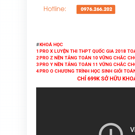
#
KHOÁ HỌC
1
PRO X LUYỆN THI THPT QUỐC GIA 2018 TO
2
PRO Z NỀN TẢNG TOÁN 10 VỮNG CHẮC CH
3
PRO Y NỀN TẢNG TOÁN 11 VỮNG CHẮC CH
4
PRO O CHƯƠNG TRÌNH HỌC SINH GIỎI TOÁ
CHỈ 699K SỞ HỮU KHOÁ