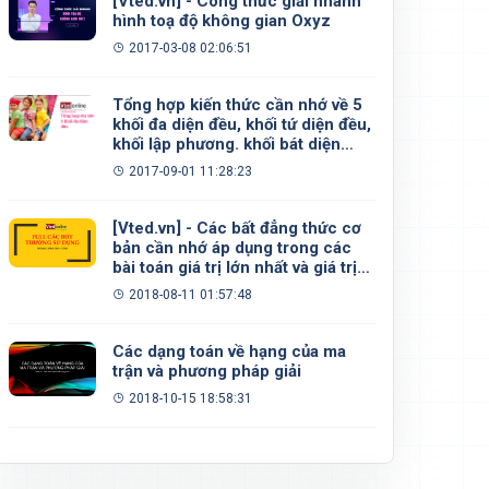
[Vted.vn] - Công thức giải nhanh
hình toạ độ không gian Oxyz
2017-03-08 02:06:51
Tổng hợp kiến thức cần nhớ về 5
khối đa diện đều, khối tứ diện đều,
khối lập phương. khối bát diện
đều, khối 12 mặt đều, khối 20 mặt
2017-09-01 11:28:23
đều
[Vted.vn] - Các bất đẳng thức cơ
bản cần nhớ áp dụng trong các
bài toán giá trị lớn nhất và giá trị
nhỏ nhất
2018-08-11 01:57:48
Các dạng toán về hạng của ma
trận và phương pháp giải
2018-10-15 18:58:31