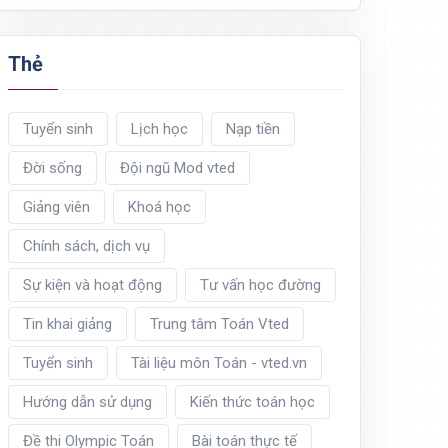
Thẻ
Tuyển sinh
Lịch học
Nạp tiền
Đời sống
Đội ngũ Mod vted
Giảng viên
Khoá học
Chính sách, dịch vụ
Sự kiện và hoạt động
Tư vấn học đường
Tin khai giảng
Trung tâm Toán Vted
Tuyển sinh
Tài liệu môn Toán - vted.vn
Hướng dẫn sử dụng
Kiến thức toán học
Đề thi Olympic Toán
Bài toán thực tế