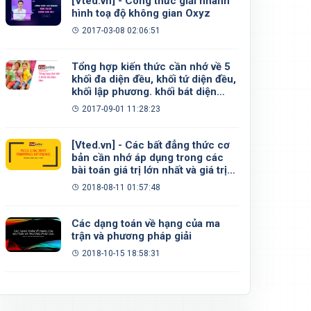
[Vted.vn] - Công thức giải nhanh
hình toạ độ không gian Oxyz
2017-03-08 02:06:51
Tổng hợp kiến thức cần nhớ về 5
khối đa diện đều, khối tứ diện đều,
khối lập phương. khối bát diện
đều, khối 12 mặt đều, khối 20 mặt
2017-09-01 11:28:23
đều
[Vted.vn] - Các bất đẳng thức cơ
bản cần nhớ áp dụng trong các
bài toán giá trị lớn nhất và giá trị
nhỏ nhất
2018-08-11 01:57:48
Các dạng toán về hạng của ma
trận và phương pháp giải
2018-10-15 18:58:31