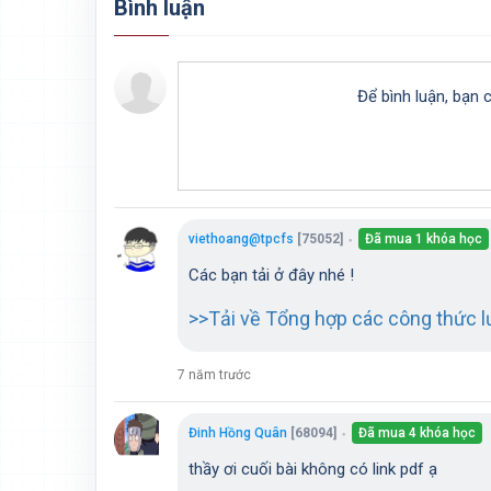
Bình luận
Để bình luận, bạn 
viethoang@tpcfs
[75052]
Đã mua 1 khóa học
●
Các bạn tải ở đây nhé !
>>Tải về Tổng hợp các công thức l
7 năm trước
Đinh Hồng Quân
[68094]
Đã mua 4 khóa học
●
thầy ơi cuối bài không có link pdf ạ