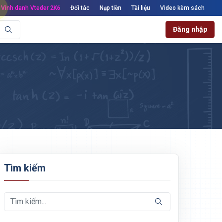
Vinh danh Vteder 2K6
Đối tác
Nạp tiền
Tài liệu
Video kèm sách
Đăng nhập
Tìm kiếm