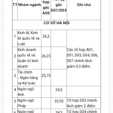
hợp
TT
Nhóm ngành
gốc
Ghi chú
gốc
D01/D03
A00
CƠ SỞ HÀ NỘI
Kinh tế, Kinh
1
26,2
tế quốc tế và
Luật
Kinh doanh
Các tổ hợp A01,
quốc tế và
D01, D03, D04, D06,
2
26,25
Quản trị kinh
D07 chênh lệch
doanh
giảm 0,5 điểm.
Tài chính
3
25,75
- Ngân hàng
và Kế toán
Ngôn ngữ
4
34,3
Anh
Ngôn ngữ
Tổ hợp D03 chênh
5
33,55
Pháp
lệch giảm 2 điểm.
Ngôn ngữ
Tổ hợp D04 chênh
6
34,3