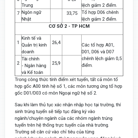
Trung
lệch giảm 2 điểm.
Ngôn ngữ
Tổ hợp D06 chênh
7
33,75
Nhật
lệch giảm 2 điểm.
CƠ SỞ 2 - TP HCM
Kinh tế và
1
26,4
Quản trị kinh
Các tổ hợp A01,
doanh
D01, D06 và D07
chênh lệch giảm 0,5
Tài chính
2
25,9
điểm.
- Ngân hàng
và Kế toán
Trong công thức tính điểm xét tuyển, tất cả môn tổ
hợp gốc A00 tính hệ số 1, các môn tương ứng tổ hợp
gốc D01/D03 có môn Ngoại ngữ hệ số 2.
Sau khi làm thủ tục xác nhận nhập học tại trường, thí
sinh trúng tuyển sẽ tiếp tục đăng ký vào
ngành/chuyên ngành của các nhóm ngành trúng
tuyển trên hệ thống trực tuyến của nhà trường.
Trường sẽ căn cứ vào chỉ tiêu của từng