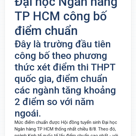
Đại học Ngân hàng
TP HCM công bố
điểm chuẩn
Đây là trường đầu tiên
công bố theo phương
thức xét điểm thi THPT
quốc gia, điểm chuẩn
các ngành tăng khoảng
2 điểm so với năm
ngoái.
Mức điểm chuẩn được Hội đồng tuyển sinh Đại học
Ngân hàng TP HCM thống nhất chiều 8/8. Theo đó,
ngành Kinh tế quốc tế lấy điểm chuẩn cao nhất - với