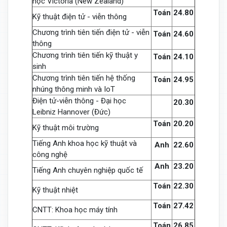
học Victoria (New Zealand)
Toán
24.80
Kỹ thuật điện tử - viễn thông
Chương trình tiên tiến điện tử - viễn
Toán
24.60
thông
Chương trình tiên tiến kỹ thuật y
Toán
24.10
sinh
Chương trình tiên tiến hệ thống
Toán
24.95
nhúng thông minh và IoT
Điện tử-viễn thông - Đại học
20.30
Leibniz Hannover (Đức)
Toán
20.20
Kỹ thuật môi trường
Tiếng Anh khoa học kỹ thuật và
Anh
22.60
công nghệ
Anh
23.20
Tiếng Anh chuyên nghiệp quốc tế
Toán
22.30
Kỹ thuật nhiệt
Toán
27.42
CNTT: Khoa học máy tính
Toán
26.85