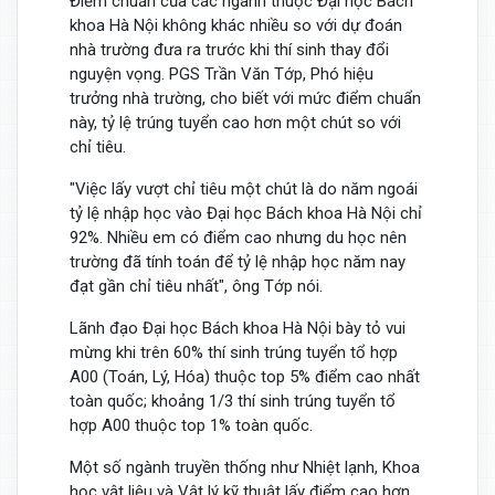
Điểm chuẩn của các ngành thuộc Đại học Bách
khoa Hà Nội không khác nhiều so với dự đoán
nhà trường đưa ra trước khi thí sinh thay đổi
nguyện vọng. PGS Trần Văn Tớp, Phó hiệu
trưởng nhà trường, cho biết với mức điểm chuẩn
này, tỷ lệ trúng tuyển cao hơn một chút so với
chỉ tiêu.
"Việc lấy vượt chỉ tiêu một chút là do năm ngoái
tỷ lệ nhập học vào Đại học Bách khoa Hà Nội chỉ
92%. Nhiều em có điểm cao nhưng du học nên
trường đã tính toán để tỷ lệ nhập học năm nay
đạt gần chỉ tiêu nhất", ông Tớp nói.
Lãnh đạo Đại học Bách khoa Hà Nội bày tỏ vui
mừng khi trên 60% thí sinh trúng tuyển tổ hợp
A00 (Toán, Lý, Hóa) thuộc top 5% điểm cao nhất
toàn quốc; khoảng 1/3 thí sinh trúng tuyển tổ
hợp A00 thuộc top 1% toàn quốc.
Một số ngành truyền thống như Nhiệt lạnh, Khoa
học vật liệu và Vật lý kỹ thuật lấy điểm cao hơn