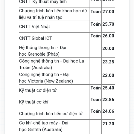
CNTT: Kỹ thuật máy tính
Chương trình tiên tiến khoa học dữ
Toán
27.00
liệu và trí tuệ nhân tạo
Toán
25.70
CNTT Việt Nhật
Toán
26.00
CNTT Global ICT
Hệ thống thông tin - Đại
20.00
học Grenoble (Pháp)
Công nghệ thông tin - Đại học La
23.25
Trobe (Australia)
Công nghệ thông tin - Đại
22.00
học Victoria (New Zealand)
Toán
25.40
Kỹ thuật cơ điện tử
Toán
23.86
Kỹ thuật cơ khí
Toán
24.06
Chương trình tiên tiến cơ điện tử
Cơ khí-chế tạo máy - Đại
21.20
học Griffith (Australia)