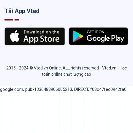
Tải App Vted
2015 - 2024 © Vted.vn Online, ALL rights reserved - Vted.vn - Học
toán online chất lượng cao
google.com, pub-1336488906065213, DIRECT, f08c47fec0942fa0