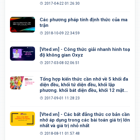
2017-04-22 01:26:30
Các phương pháp tính định thức của ma
trận
2018-10-09 22:34:59
[Vted.vn] - Công thức giải nhanh hình toạ
độ không gian Oxyz
2017-03-08 02:06:51
Tổng hợp kiến thức cần nhớ về 5 khối đa
diện đều, khối tứ diện đều, khối lập
phương. khối bát diện đều, khối 12 mặt
đều, khối 20 mặt đều
2017-09-01 11:28:23
[Vted.vn] - Các bất đẳng thức cơ bản cần
nhớ áp dụng trong các bài toán giá trị lớn
nhất và giá trị nhỏ nhất
2018-08-11 01:57:48