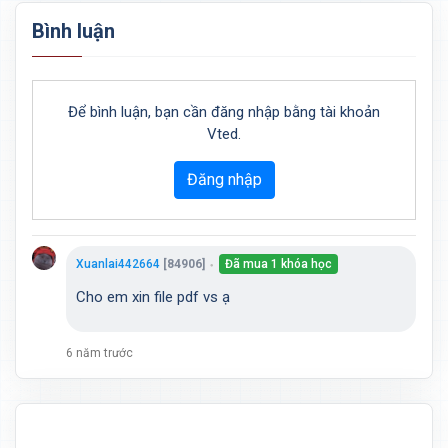
Bình luận
Để bình luận, bạn cần đăng nhập bằng tài khoản
Vted.
Đăng nhập
Xuanlai442664
[84906]
Đã mua 1 khóa học
●
Cho em xin file pdf vs ạ
6 năm trước