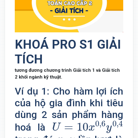
KHOÁ PRO S1 GIẢI
TÍCH
tương đương chương trình Giải tích 1 và Giải tích
2 khối ngành kỹ thuật.
Ví dụ 1: Cho hàm lợi ích
của hộ gia đình khi tiêu
dùng 2 sản phẩm hàng
U
=
10
x
0
,
6
y
0
,
4
0
,
6
0
,
4
=
10
hoá là
U
x
y
x
,
y