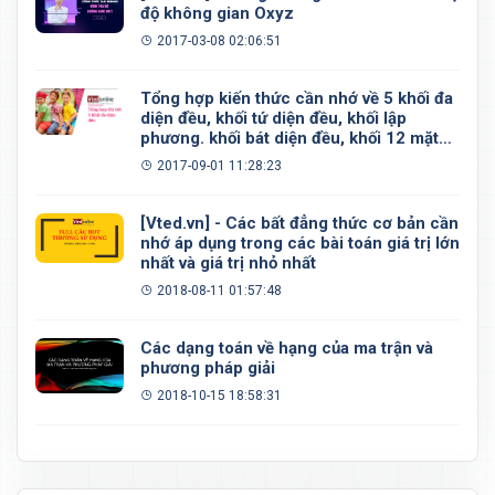
độ không gian Oxyz
2017-03-08 02:06:51
Tổng hợp kiến thức cần nhớ về 5 khối đa
diện đều, khối tứ diện đều, khối lập
phương. khối bát diện đều, khối 12 mặt
đều, khối 20 mặt đều
2017-09-01 11:28:23
[Vted.vn] - Các bất đẳng thức cơ bản cần
nhớ áp dụng trong các bài toán giá trị lớn
nhất và giá trị nhỏ nhất
2018-08-11 01:57:48
Các dạng toán về hạng của ma trận và
phương pháp giải
2018-10-15 18:58:31