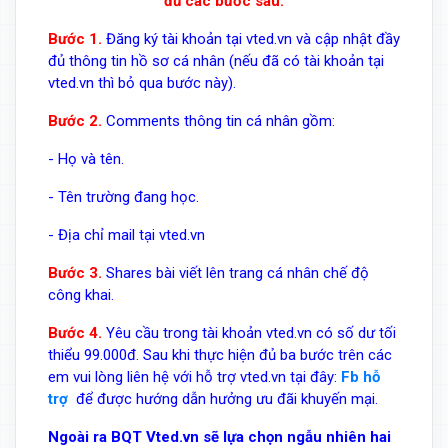
đủ các bước sau:
Bước 1.
Đăng ký tài khoản tại vted.vn và cập nhật đầy
đủ thông tin hồ sơ cá nhân (nếu đã có tài khoản tại
vted.vn thì bỏ qua bước này).
Bước 2.
Comments thông tin cá nhân gồm:
- Họ và tên.
- Tên trường đang học.
- Địa chỉ mail tại vted.vn
Bước 3.
Shares bài viết lên trang cá nhân chế độ
công khai.
Bước 4.
Yêu cầu trong tài khoản vted.vn có số dư tối
thiểu 99.000đ. Sau khi thực hiện đủ ba bước trên các
em vui lòng liên hệ với hỗ trợ vted.vn tại đây:
Fb hỗ
trợ
để được hướng dẫn hưởng ưu đãi khuyến mại.
Ngoài ra BQT Vted.vn sẽ lựa chọn ngẫu nhiên hai