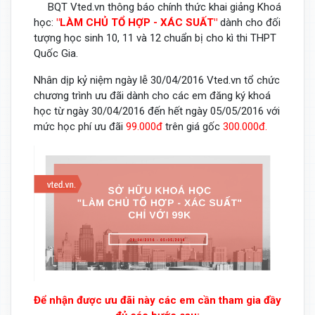
BQT Vted.vn thông báo chính thức khai giảng Khoá
học:
"LÀM CHỦ TỔ HỢP - XÁC SUẤT"
dành cho đối
tượng học sinh 10, 11 và 12 chuẩn bị cho kì thi THPT
Quốc Gia.
Nhân dịp kỷ niệm ngày lễ 30/04/2016 Vted.vn tổ chức
chương trình ưu đãi dành cho các em đăng ký khoá
học từ ngày 30/04/2016 đến hết ngày 05/05/2016 với
mức học phí ưu đãi
99.000đ
trên giá gốc
300.000đ.
Để nhận được ưu đãi này các em cần tham gia đầy