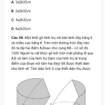
A.
2
a
2
b
3
3
√
π
B.
2
a
2
b
3
2
√
π
C.
4
a
2
b
3
2
√
π
D.
4
a
2
b
3
3
√
π
Câu 48.
Một khối gỗ hình trụ với bán kính đáy bằng 6
và chiều cao bằng 8. Trên một đường tròn đáy nào
đó ta lấy hai điểm
sao cho cung
có số đo
A
,
B
A
B
⌢
Người ta cắt khúc gỗ bởi một mặt phẳng đi qua
120
0
.
và tâm của hình trụ (tâm của hình trụ là trung
A
,
B
điểm của đoạn nối tâm hai đáy) để được thiết diện
như hình vẽ. Tính diện tích
của thiết diện thu được.
S