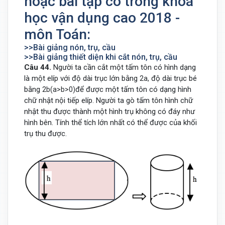
hoặc bài tập có trong khoá
học vận dụng cao 2018 -
môn Toán:
>>Bài giảng nón, trụ, cầu
>>Bài giảng thiết diện khi cắt nón, trụ, cầu
Câu 44.
Người ta cần cắt một tấm tôn có hình dạng
là một elíp với độ dài trục lớn bằng
độ dài trục bé
2
a
,
bằng
để được một tấm tôn có dạng hình
2
b
(
a
>
b
>
0
)
chữ nhật nội tiếp elíp. Người ta gò tấm tôn hình chữ
nhật thu được thành một hình trụ không có đáy như
hình bên. Tính thể tích lớn nhất có thể được của khối
trụ thu được.