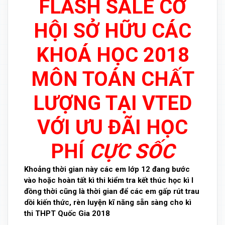
FLASH SALE CƠ
HỘI SỞ HỮU CÁC
KHOÁ HỌC 2018
MÔN TOÁN CHẤT
LƯỢNG TẠI VTED
VỚI ƯU ĐÃI HỌC
PHÍ
CỰC SỐC
Khoảng thời gian này các em lớp 12 đang bước
vào hoặc hoàn tất kì thi kiểm tra kết thúc học kì I
đồng thời cũng là thời gian để các em gấp rút trau
dồi kiến thức, rèn luyện kĩ năng sẵn sàng cho kì
thi THPT Quốc Gia 2018