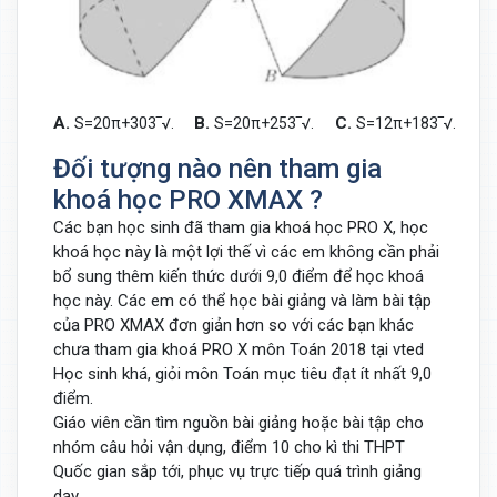
A.
B.
C.
D.
S
=
20
π
+
30
3
‾√
.
S
=
20
π
+
25
3
‾√
.
S
=
12
π
+
18
3
‾√
.
Đối tượng nào nên tham gia
khoá học PRO XMAX ?
Các bạn học sinh đã tham gia khoá học PRO X, học
khoá học này là một lợi thế vì các em không cần phải
bổ sung thêm kiến thức dưới 9,0 điểm để học khoá
học này. Các em có thể học bài giảng và làm bài tập
của PRO XMAX đơn giản hơn so với các bạn khác
chưa tham gia khoá PRO X môn Toán 2018 tại vted
Học sinh khá, giỏi môn Toán mục tiêu đạt ít nhất 9,0
điểm.
Giáo viên cần tìm nguồn bài giảng hoặc bài tập cho
nhóm câu hỏi vận dụng, điểm 10 cho kì thi THPT
Quốc gian sắp tới, phục vụ trực tiếp quá trình giảng
dạy