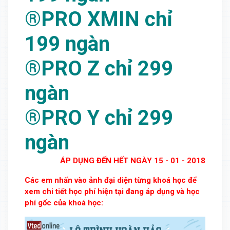
®PRO XMIN chỉ
199 ngàn
®PRO Z chỉ 299
ngàn
®PRO Y chỉ 299
ngàn
ÁP DỤNG ĐẾN HẾT NGÀY 15 - 01 - 2018
Các em nhấn vào ảnh đại diện từng khoá học để
xem chi tiết học phí hiện tại đang áp dụng và học
phí gốc của khoá học: