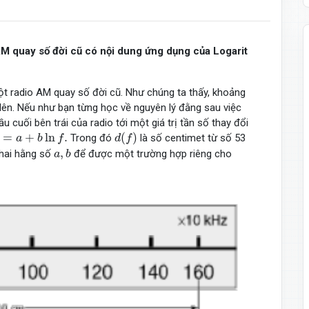
AM quay số đời cũ có nội dung ứng dụng của Logarit
 radio AM quay số đời cũ. Như chúng ta thấy, khoảng
lên. Nếu như bạn từng học về nguyên lý đằng sau việc
 cuối bên trái của radio tới một giá trị tần số thay đổi
=
a
+
b
ln
f
.
d
(
f
)
=
+
ln
.
(
)
Trong đó
là số centimet từ số 53
a
b
f
d
f
a
,
b
,
 hai hằng số
để được một trường hợp riêng cho
a
b