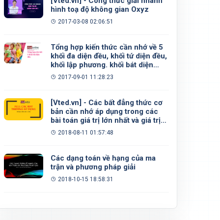
[Vted.vn] - Công thức giải nhanh
hình toạ độ không gian Oxyz
2017-03-08 02:06:51
Tổng hợp kiến thức cần nhớ về 5
khối đa diện đều, khối tứ diện đều,
khối lập phương. khối bát diện
đều, khối 12 mặt đều, khối 20 mặt
2017-09-01 11:28:23
đều
[Vted.vn] - Các bất đẳng thức cơ
bản cần nhớ áp dụng trong các
bài toán giá trị lớn nhất và giá trị
nhỏ nhất
2018-08-11 01:57:48
Các dạng toán về hạng của ma
trận và phương pháp giải
2018-10-15 18:58:31