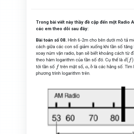
Trong bài viết này thầy đề cập đến một Radio 
các em theo dõi sau đây:
Bài toán số 08.
Hình 6-2m cho bên dưới mô tả một
cách giữa các con số giảm xuống khi tần số tăng 
xoay núm vặn radio, bạn sẽ biết khoảng cách từ đầu
d
(
f
)
(
)
theo hàm logarithm của tần số đó. Cụ thể là
d
f
f
a
,
b
,
tới tần số
trên mặt số,
là các hằng số. Tìm
f
a
b
phương trình logarithm trên.