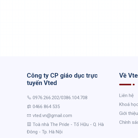
Công ty CP giáo dục trực
Về Vt
tuyến Vted
Liên hệ
0976.266.202/0386.104.708
Khoá họ
0466 864 535
Giới thiệu
vted.vn@gmail.com
Chính sá
Toà nhà The Pride - Tố Hữu - Q. Hà
Đông - Tp. Hà Nội