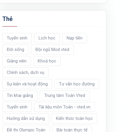
Thẻ
Tuyển sinh
Lịch học
Nạp tiền
Đời sống
Đội ngũ Mod vted
Giảng viên
Khoá học
Chính sách, dịch vụ
Sự kiện và hoạt động
Tư vấn học đường
Tin khai giảng
Trung tâm Toán Vted
Tuyển sinh
Tài liệu môn Toán - vted.vn
Hướng dẫn sử dụng
Kiến thức toán học
Đề thi Olympic Toán
Bài toán thực tế