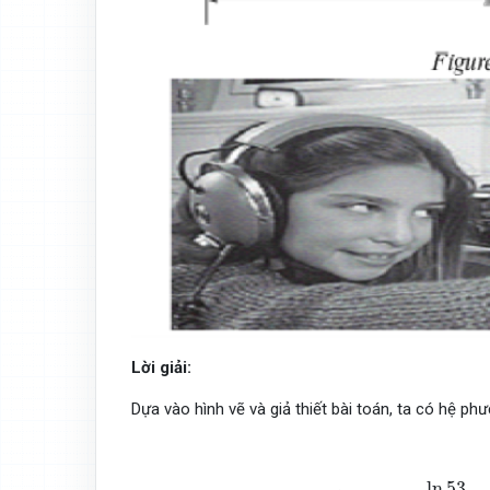
Lời giải:
Dựa vào hình vẽ và giả thiết bài toán, ta có hệ phư
{
a
+
b
ln
160
=
30
a
+
b
ln
53
=
0
⇔
{
a
=
−
30
ln
53
ln
1
ln
53