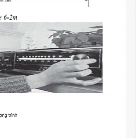
ơng trình
60
53
≈
−
107
,
802
b
=
30
ln
160
53
≈
27
,
152
.