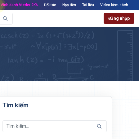
Vinh danh Vteder 2K6
Đối tác
Nạp tiền
Tài liệu
Video kèm sách
Đăng nhập
Tìm kiếm