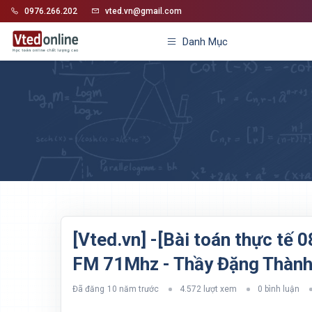
0976.266.202
vted.vn@gmail.com
Danh Mục
[Vted.vn] -[Bài toán thực tế 0
FM 71Mhz - Thầy Đặng Thành 
Đã đăng
10 năm trước
4.572 lượt xem
0 bình luận