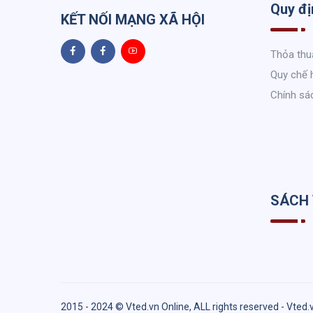
Quy đị
KẾT NỐI MẠNG XÃ HỘI
Thỏa thu
Quy chế 
Chính sá
SÁCH
2015 - 2024 © Vted.vn Online, ALL rights reserved - Vted.