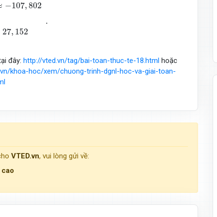
≈
−
107
,
802
.
27
,
152
tại đây:
http://vted.vn/tag/bai-toan-thuc-te-18.html
hoặc
d.vn/khoa-hoc/xem/chuong-trinh-dgnl-hoc-va-giai-toan-
ml
 cho
VTED.vn
, vui lòng gửi về:
g cao