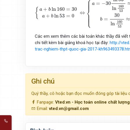
⎧
⎪

⎪

⎪

⎪

=
−
30
⎪
a
160
ln
+
ln
160
=
30
⎨
{
a
b
53
⇔
⎪

⎪

30
⎪

+
ln
53
=
0
⎪

a
b
⎩
⎪
=
≈
b
160
ln
53
Các em xem thêm các bài toán khác thầy đã viết 
chi tiết kèm bài giảng khoá học tại đây:
http://vte
trac-nghiem-thpt-quoc-gia-2017-kh963493378.ht
Ghi chú
Quý thầy, cô hoặc bạn đọc muốn đóng góp tài liệu
Fanpage:
Vted.vn - Học toán online chất lượn
Email:
vted.vn@gmail.com